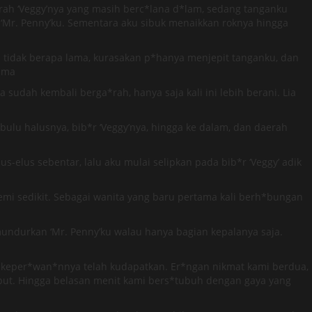
h ‘Veggy’nya yang masih berc*lana d*lam, sedang tanganku
Mr. Penny’ku. Sementara aku sibuk menaikkan roknya hingga
 tidak berapa lama, kurasakan p*hanya menjepit tanganku, dan
tama
udah kembali berga*rah, hanya saja kali ini lebih berani. Lia
bulu halusnya, bib*r ‘Veggy’nya, hingga ke dalam, dan daerah
s-elus sebentar, lalu aku mulai selipkan pada bib*r ‘Veggy’ adik
emi sedikit. Sebagai wanita yang baru pertama kali berh*bungan
mundurkan ‘Mr. Penny’ku walau hanya bagian kepalanya saja.
keper*wan*nnya telah kudapatkan. Er*ngan nikmat kami berdua,
embut. Hingga belasan menit kami bers*tubuh dengan gaya yang