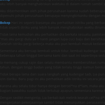
aku lebih banyak menghabiskan waktuku di dalam rumah sambil se
Aku diberhentikan oleh pihak perusahaan karena sudah beberapa k
dipenuhi pihak perusahaan berupaya menyingkirkanku dengan men
Bokep
Hari ini seperti biasanya aku perhatikan istriku yang ber
tidak seperti diriku yang lebih banyak menghabiskan waktu diruma
Tidak lama kemudian aku perhatikan dia berkata sesuatu, pamita
“mas aku pergi dulu ya !! nanti jangan lupa cuci baju dan bersihk
Setelah istriku pergi bekerja maka aku pun kembali masuk kedala
Sementara aku bersiap kembali untuk tidur, kembali kudengar sua
beberapa tahun tinggal bersama kami dan saat ini sepertinya seda
Ia memang cukup rajin dan selalu membantu membersihkan rumah s
tahun, dengan tinggi badan yang tidak terlalu tinggi namun bent
Tidak berapa lama dari suara langkah yang kudengar tadi, Lia 
izin dariku. Baru pagi ini aku perhatikan adik istriku ini secara jela
Karena aku selalu tidur hanya dengan bercel*na d*lam, maka aku 
bagian bawahku sudah tidak tertutup apapun, sementara karena 
Dengan sedikit mengintip, Lia berkali-kali melirik kearah cel*na 
mengerjakan pekerjaannya sambil tidak menunjukkan perasaanny