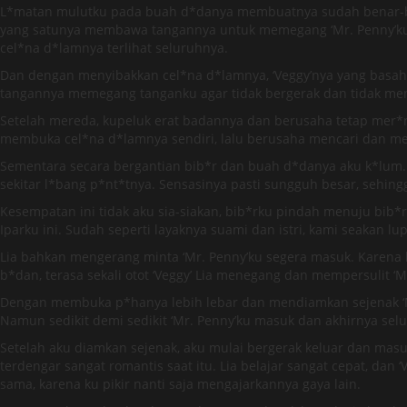
L*matan mulutku pada buah d*danya membuatnya sudah benar-be
yang satunya membawa tangannya untuk memegang ‘Mr. Penny’ku. 
cel*na d*lamnya terlihat seluruhnya.
Dan dengan menyibakkan cel*na d*lamnya, ‘Veggy’nya yang basah 
tangannya memegang tanganku agar tidak bergerak dan tidak men
Setelah mereda, kupeluk erat badannya dan berusaha tetap mer*ng
membuka cel*na d*lamnya sendiri, lalu berusaha mencari dan me
Sementara secara bergantian bib*r dan buah d*danya aku k*lum. D
sekitar l*bang p*nt*tnya. Sensasinya pasti sungguh besar, sehing
Kesempatan ini tidak aku sia-siakan, bib*rku pindah menuju bib*rny
Iparku ini. Sudah seperti layaknya suami dan istri, kami seakan l
Lia bahkan mengerang minta ‘Mr. Penny’ku segera masuk. Karena b
b*dan, terasa sekali otot ‘Veggy’ Lia menegang dan mempersulit ‘
Dengan membuka p*hanya lebih lebar dan mendiamkan sejenak ‘Mr. 
Namun sedikit demi sedikit ‘Mr. Penny’ku masuk dan akhirnya sel
Setelah aku diamkan sejenak, aku mulai bergerak keluar dan masu
terdengar sangat romantis saat itu. Lia belajar sangat cepat, d
sama, karena ku pikir nanti saja mengajarkannya gaya lain.