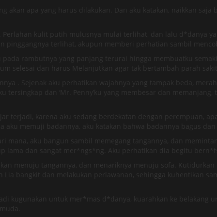
g akan apa yang harus dilakukan. Dan aku katakan, naikkan saja
erlahan kulit putih mulusnya mulai terlihat, dan lalu d*danya yan
n pinggangnya terlihat, akupun memberi perhatian sambil menco
pada rambutnya yang panjang terurai hingga membuatku semakin 
m selesai dan harus Melanjutkan agar tak bertambah parah sakit
ya . Sejenak aku perhatikan wajahnya yang tampak beda, merah 
kku tersingkap dan ‘Mr. Penny’ku yang membesar dan memanjang, t
ajar terjadi, karena aku sedang berdekatan dengan perempuan, ap
-tiba aku memuji badannya, aku katakan bahwa badannya bagus dan 
ari mana, aku bangun sambil memegang tangannya, dan memintan
lama dan sangat mer*ngs*ng. Aku perhatikan dia begitu bern*fsu
hkan menuju tangannya, dan menariknya menuju sofa. Kutidurkan 
 Lia bangkit dan melakukan perlawanan, sehingga kuhentikan s
 tadi kugunakan untuk mer*mas d*danya, kuarahkan ke belakang 
 muda.