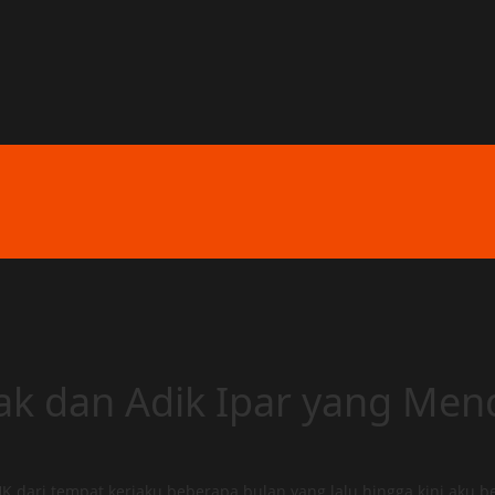
kak dan Adik Ipar yang Me
dari tempat kerjaku beberapa bulan yang lalu hingga kini aku 