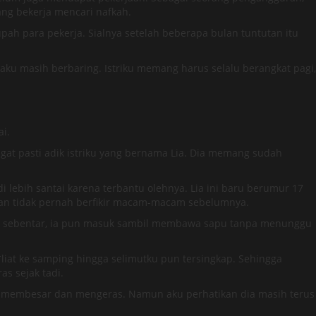
ng bekerja mencari nafkah.
ah para pekerja. Sialnya setelah beberapa bulan tuntutan itu
 aku masih berbaring. Istriku memang harus selalu berangkat pagi,
i.
gat pasti adik istriku yang bernama Lia. Dia memang sudah
lebih santai karena terbantu olehnya. Lia ini baru berumur 17
, dan tidak pernah berfikir macam-macam sebelumnya.
izin sebentar, ia pun masuk sambil membawa sapu tanpa menunggu
liat ke samping hingga selimutku pun tersingkap. Sehingga
s sejak tadi.
h membesar dan mengeras. Namun aku perhatikan dia masih terus