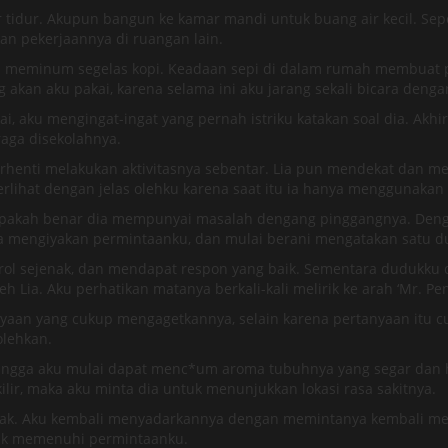
r tidur. Akupun bangun ke kamar mandi untuk buang air kecil. Sep
an pekerjaannya di ruangan lain.
 meminum segelas kopi. Keadaan sepi di dalam rumah membuat pik
ang akan aku pakai, karena selama ini aku jarang sekali bicara denga
i, aku mengingat-ingat yang pernah istriku katakan soal dia. Ak
raga disekolahnya.
henti melakukan aktivitasnya sebentar. Lia pun mendekat dan men
erlihat dengan jelas olehku karena saat itu ia hanya menggunakan
akah benar dia mempunyai masalah dengang pinggangnya. Dengan
engiyakan permintaanku, dan mulai berani mengatakan satu dua 
l sejenak, dan mendapat respon yang baik. Sementara dudukku de
 Lia. Aku perhatikan matanya berkali-kali melirik ke arah ‘Mr. Pe
aan yang cukup mengagetkannya, selain karena pertanyaan itu cuk
lehkan.
ingga aku mulai dapat menc*um aroma tubuhnya yang segar dan haru
lir, maka aku minta dia untuk menunjukkan lokasi rasa sakitnya.
 tidak. Aku kembali menyadarkannya dengan memintanya kembali m
tuk memenuhi permintaanku.