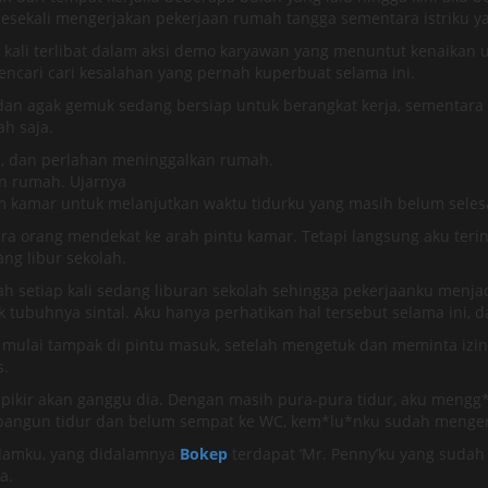
sekali mengerjakan pekerjaan rumah tangga sementara istriku ya
ali terlibat dalam aksi demo karyawan yang menuntut kenaikan up
cari cari kesalahan yang pernah kuperbuat selama ini.
badan agak gemuk sedang bersiap untuk berangkat kerja, sementara
h saja.
n, dan perlahan meninggalkan rumah.
an rumah. Ujarnya
m kamar untuk melanjutkan waktu tidurku yang masih belum selesa
ra orang mendekat ke arah pintu kamar. Tetapi langsung aku terin
ng libur sekolah.
etiap kali sedang liburan sekolah sehingga pekerjaanku menjadi 
uk tubuhnya sintal. Aku hanya perhatikan hal tersebut selama ini
pun mulai tampak di pintu masuk, setelah mengetuk dan meminta 
s.
pikir akan ganggu dia. Dengan masih pura-pura tidur, aku mengg*
bangun tidur dan belum sempat ke WC, kem*lu*nku sudah mengera
d*lamku, yang didalamnya
Bokep
terdapat ‘Mr. Penny’ku yang suda
a.