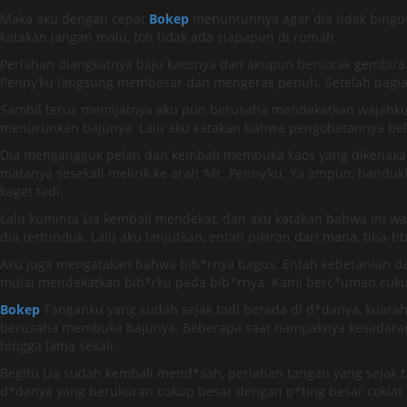
Maka aku dengan cepat
Bokep
menuntunnya agar dia tidak bingun
katakan jangan malu, toh tidak ada siapapun di rumah.
Perlahan diangkatnya baju kaosnya dan akupun bersorak gembira. P
Penny’ku langsung membesar dan mengeras penuh. Setelah bagia
Sambil terus memijatnya aku pun berusaha mendekatkan wajahku 
menurunkan bajunya. Lalu aku katakan bahwa pengobatannya belu
Dia mengangguk pelan dan kembali membuka kaos yang dikenakann
matanya sesekali melirik ke arah ‘Mr. Penny’ku. Ya ampun, handu
kaget tadi.
Lalu kuminta Lia kembali mendekat, dan aku katakan bahwa ini w
dia tertunduk. Lalu aku lanjutkan, entah pikiran dari mana, tiba
Aku juga mengatakan bahwa bib*rnya bagus. Entah keberanian d
mulai mendekatkan bib*rku pada bib*rnya. Kami berc*uman cukup 
Bokep
Tanganku yang sudah sejak tadi berada di d*danya, kuara
berusaha membuka bajunya. Beberapa saat nampaknya kesadaran
hingga lama sekali.
Begitu Lia sudah kembali mend*sah, perlahan tangan yang sejak
d*danya yang berukuran cukup besar dengan p*ting besar coklat