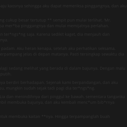
 baju kaosnya sehingga aku dapat memeriksa pinggangnya, dan aku
g cukup besar tertutup ** sempit pun mulai terlihat. ‘Mr.
ba mer*ba pinggangnya dan mulai memijatnya perlahan.
ter*ngs*ng saja. Karena sedikit kaget, dia menjauh dan
nya.
padam. Aku heran kenapa, setelah aku perhatikan seksama,
erpampang jelas di depan matanya. Pasti tersingkap sewaktu dia
alagi sedang melihat yang berada di dalam bajunya. Dengan malu
putih.
ya berdiri berhadapan. Sejenak kami berpandangan, dan aku
, mungkin sudah sejak tadi pagi dia ter*ngs*ng.
Lia dan menindihnya dari pinggul ke bawah, sementara tanganku
ambil membuka bajunya, dan aku kembali menc*um bib*rnya
untuk membuka kaitan **nya. Hingga terpampanglah buah