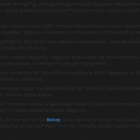
nar ter*ngs*ng, sehingga dengan mudah tanganku menuju ke ara
Secara otomatis tangannya mer*mas dan mulai naik turun pada ‘
dan sempit itupun sudah menjadi mainan bagi jari-jariku. Namun
inggalkan ‘Veggy’nya. Kusadari Lia mengalami org*sme yang per
s*ngnya, dan benar saja, bebrapa saat kemudian, nampak dirinya s
megang ‘Mr. Penny’ku.
an dengan tanganku, ‘Veggy’nya kuelus-elus lagi mulai dari bulu-
ga tanpa sadar Lia menggel*njang-gel*njang keras.
a, sementara ‘Mr. Penny’ku ku dekatkan ke bib*r ‘Veggy’nya, ku elu
upa dengan segalanya,
asahnya ‘Veggy’ Lia, dengan mudah ‘Mr. Penny’ku masuk sedikit d
Mr. Penny’ku untuk masuk.
Penny’ku, terasa Lia agak rileks. Ketika itu, aku mulai memaju 
uruh b*tangku masuk ke dalam ‘Veggy’nya.
k, dan sempat kulihat
Bokep
cairan berwarna merah muda, tanda 
an ‘Veggy’nya terasa mer*mas-r*mas ‘Mr. Penny’ku dengan sangat l