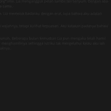
ir org*sme. Lia mengangguk pelan sambil terrsenyum. Dengan aba-
ma-sama.
. Lia memeluk badanku dengan erat, lupa bahwa aku adalah
di wajahnya, tetapi kulihat kepuasan. Aku katakan padanya bahwa
 dirumah. Beberapa bulan kemudian Lia pun mengaku telah hamil
enghamilinya sehingga istriku tak mengetahui kalau aku lah
aknya.