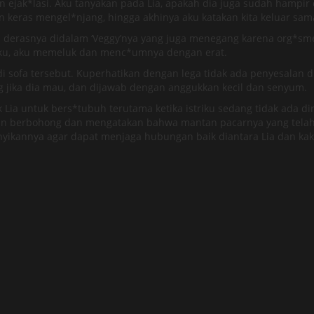
an ejak*lasi. Aku tanyakan pada Lia, apakah dia juga sudah hamp
n keras mengel*njang, hingga akhinya aku katakan kita keluar sa
derasnya didalam ‘Veggy’nya yang juga menegang karena org*sme
arku, aku memeluk dan menc*umnya dengan erat.
di sofa tersebut. Kuperhatikan dengan lega tidak ada penyesalan 
jika dia mau, dan dijawab dengan anggukkan kecil dan senyum.
k Lia untuk bers*tubuh terutama ketika istriku sedang tidak ada
n berbohong dan mengatakan bahwa mantan pacarnya yang telah m
yikannya agar dapat menjaga hubungan baik diantara Lia dan kak