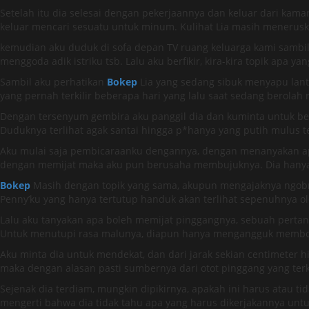
Setelah itu dia selesai dengan pekerjaannya dan keluar dari kama
keluar mencari sesuatu untuk minum. Kulihat Lia masih menerusk
kemudian aku duduk di sofa depan TV ruang keluarga kami sambil
menggoda adik istriku tsb. Lalu aku berfikir, kira-kira topik apa y
Sambil aku perhatikan
Bokep
Lia yang sedang sibuk menyapu lanta
yang pernah terkilir beberapa hari yang lalu saat sedang berolah 
Dengan tersenyum gembira aku panggil dia dan kuminta untuk ber
Duduknya terlihat agak santai hingga p*hanya yang putih mulus t
Aku mulai saja pembicaraanku dengannya, dengan menanyakan ap
dengan memijat maka aku pun berusaha membujuknya. Dia hanya m
Bokep
Masih dengan topik yang sama, akupun mengajaknya ngobro
Penny’ku yang hanya tertutup handuk akan terlihat sepenuhnya oleh
Lalu aku tanyakan apa boleh memijat pinggangnya, sebuah pertany
Untuk menutupi rasa malunya, diapun hanya mengangguk membo
Aku minta dia untuk mendekat, dan dari jarak sekian centimeter h
maka dengan alasan pasti sumbernya dari otot pinggang yang terki
Sejenak dia terdiam, mungkin dipikirnya, apakah ini harus atau
mengerti bahwa dia tidak tahu apa yang harus dikerjakannya un