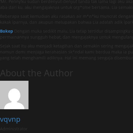
‘Mr. Penny’ku sudan berdenyut-denyut tanda tak lama lagi aku ak
aba dari ku, aku mengajaknya untuk org*sme bersama. Lia semaki
Beberapa saat kemudian aku rasakan air m*n*ku muncrat dengan 
kakak iparnya, dan akupun melupakan bahwa Lia adalah adik ip
Bokep
Dengan muka sedikit malu, Lia tetap tertidur disampingku 
permainannya sungguh hebat, dan mengajaknya untuk mengulang 
Sejak saat itu aku menjadi ketagihan dan semakin sering mengaja
namun demi menjaga kerahasian sk*ndal kami berdua maka ia pu
yang telah menghamili adiknya. Hal ini memang sengaja disembun
About the Author
vqvnp
Administrator