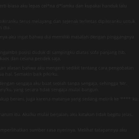
erti biasa aku lepas cel*na d*lamku dan kupakai handuk lalu
iranku terus melayang dan sejenak terlintas dipikiranku untuk
n dia.
hirnya aku ingat bahwa dia memiliki masalah dengan pinggangnya
gambil posisi duduk di sampingku diatas sofa panjang tsb.
 kaos dan celana pendek saja.
 alasan bahwa aku mengerti sedikit tentang cara pengobatan
hal. Semakin baik pikirku.
ngan sengaja aku buat seolah tanpa sengaja, sehingga ‘Mr.
nny’ku, yang secara tidak sengaja mulai bangun.
up berani, juga karena matanya yang sedang melirik ke ‘****’ ku.
m itu. Akalku mulai berjalan, aku katakan tidak begitu jelas,
emperlihatkan sumber rasa nyerinya. Melihat tatapannya aku