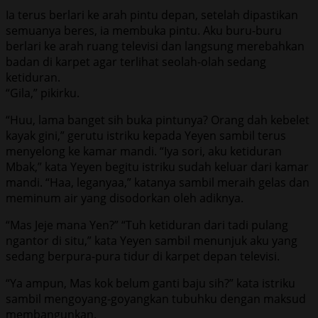
Ia terus berlari ke arah pintu depan, setelah dipastikan
semuanya beres, ia membuka pintu. Aku buru-buru
berlari ke arah ruang televisi dan langsung merebahkan
badan di karpet agar terlihat seolah-olah sedang
ketiduran.
“Gila,” pikirku.
“Huu, lama banget sih buka pintunya? Orang dah kebelet
kayak gini,” gerutu istriku kepada Yeyen sambil terus
menyelong ke kamar mandi. “Iya sori, aku ketiduran
Mbak,” kata Yeyen begitu istriku sudah keluar dari kamar
mandi. “Haa, leganyaa,” katanya sambil meraih gelas dan
meminum air yang disodorkan oleh adiknya.
“Mas Jeje mana Yen?” “Tuh ketiduran dari tadi pulang
ngantor di situ,” kata Yeyen sambil menunjuk aku yang
sedang berpura-pura tidur di karpet depan televisi.
“Ya ampun, Mas kok belum ganti baju sih?” kata istriku
sambil mengoyang-goyangkan tubuhku dengan maksud
membangunkan.