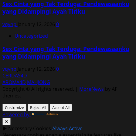
Sex Cinta yang Tak Terduga: Pendewasaanku
yang Didampingi Ayah Tiriku
vqvnp
January 12, 2026
0
Uncategorized
Sex Cinta yang Tak Terduga: Pendewasaanku
yang Didampingi Ayah Tiriku
vqvnp
January 12, 2026
0
CERDAS4D
AROMA4D
MAHJONG
Copyright © All rights reserved.
|
MoreNews
by AF
themes.
Customize
Reject All
Accept All
Powered by
✖
►
Necessary Cookies
Always Active
Necessary cookies enable essential site features like