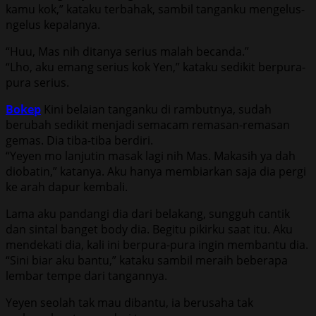
kamu kok,” kataku terbahak, sambil tanganku mengelus-
ngelus kepalanya.
“Huu, Mas nih ditanya serius malah becanda.”
“Lho, aku emang serius kok Yen,” kataku sedikit berpura-
pura serius.
Bokep
Kini belaian tanganku di rambutnya, sudah
berubah sedikit menjadi semacam remasan-remasan
gemas. Dia tiba-tiba berdiri.
“Yeyen mo lanjutin masak lagi nih Mas. Makasih ya dah
diobatin,” katanya. Aku hanya membiarkan saja dia pergi
ke arah dapur kembali.
Lama aku pandangi dia dari belakang, sungguh cantik
dan sintal banget body dia. Begitu pikirku saat itu. Aku
mendekati dia, kali ini berpura-pura ingin membantu dia.
“Sini biar aku bantu,” kataku sambil meraih beberapa
lembar tempe dari tangannya.
Yeyen seolah tak mau dibantu, ia berusaha tak