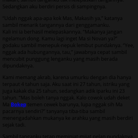
Sedangkan aku berdiri persis di sampingnya.
“Udah nggak apa-apa kok Mas, Makasih ya,” katanya
sambil menarik tangannya dari genggamanku.
Kali ini ia berhasil melepaskannya. “Makanya jangan
ngelamun dong. Kamu lagi inget Ma si Novan ya?”
godaku sambil menepuk-nepuk lembut pundaknya. “Yee,
nggak ada hubungannya, tau,” jawabnya cepat sambil
mencubit punggung lenganku yang masih berada
dipundaknya.
Kami memang akrab, karena umurku dengan dia hanya
terpaut 4 tahun saja. Aku saat ini 27 tahun, istriku yang
juga kakak dia 25 tahun, sedangkan adik iparku ini 23
tahun. “Mas boleh tanya nggak. Kalo cowok udah deket
Ma
Bokep
temen cewek barunya, lupa nggak sih Ma
pacarnya sendiri?” tanyanya tiba-tiba sambil
menengadahkan mukanya ke arahku yang masih berdiri
sejak tadi.
Sambil tanganku tetap meminjat-mijat pelan pundaknya,