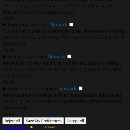
secure log-ins and consent preference adjustments.
They do not store personal data.
None
►
Functional Cookies
Remark
Functional cookies support features like content sharing
on social media, collecting feedback, and enabling third-
party tools.
None
►
Analytical Cookies
Remark
Analytical cookies track visitor interactions, providing
insights on metrics like visitor count, bounce rate, and
traffic sources.
None
►
Advertisement Cookies
Remark
Advertisement cookies deliver personalized ads based
on your previous visits and analyze the effectiveness of
ad campaigns.
None
Reject All
Save My Preferences
Accept All
Powered by