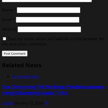
Name
*
Email
*
Website
Save my name, email, and website in this browser for
the next time I comment.
Related News
Uncategorized
Sex Cinta yang Tak Terduga: Pendewasaanku
yang Didampingi Ayah Tiriku
vqvnp
January 12, 2026
0