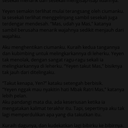
sesekali menarik dan sesekali mengisap-isap lidahnya.
Yeyen semakin terlihat mulai terangsang oleh ciumanku.
Ia sesekali terlihat menggelinjang sambil sesekali juga
terdengar mendesah. “Mas, udah ya Mas,” katanya
sambil berusaha menarik wajahnya sedikit menjauh dari
wajahku.
Aku menghentikan ciumanku. Kuraih kedua tangannya
dan kubimbing untuk melingkarkannya di leherku. Yeyen
tak menolak, dengan sangat ragu-ragu sekali ia
melingkarkannya di leherku. “Yeyen takut Mas,” bisiknya
tak jauh dari ditelingaku.
“Takut kenapa, Yen?” kataku setengah berbisik.
“Yeyen nggak mau nyakitin hati Mbak Ratri Mas,” katanya
lebih pelan.
Aku pandangi mata dia, ada keseriusan ketika ia
mengatakan kalimat terakhir itu. Tapi, sepertinya aku tak
lagi memperdulikan apa yang dia takutkan itu.
Kuraih dagunya, dan kudekatkan lagi bibirku ke bibirnya.