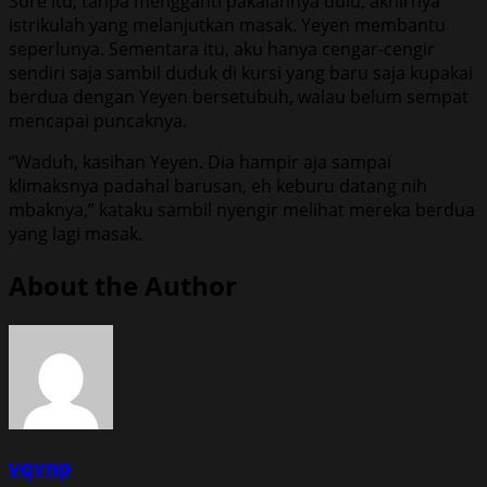
Sore itu, tanpa mengganti pakaiannya dulu, akhirnya
istrikulah yang melanjutkan masak. Yeyen membantu
seperlunya. Sementara itu, aku hanya cengar-cengir
sendiri saja sambil duduk di kursi yang baru saja kupakai
berdua dengan Yeyen bersetubuh, walau belum sempat
mencapai puncaknya.
“Waduh, kasihan Yeyen. Dia hampir aja sampai
klimaksnya padahal barusan, eh keburu datang nih
mbaknya,” kataku sambil nyengir melihat mereka berdua
yang lagi masak.
About the Author
vqvnp