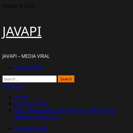
Skip
August 8, 2026
to
content
JAVAPI
JAVAPI – MEDIA VIRAL
Primary
Sample Page
Menu
Search
for:
Subscribe
Home
Uncategorized
Bokep Tempe dan Tawa: Momen Tak Terduga
Bersama Adik Iparku
Uncategorized