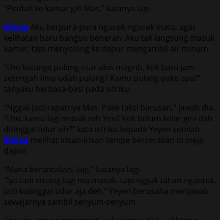
“Pindah ke kamar gih Mas,” katanya lagi.
Bokep
Aku berpura-pura ngucek-ngucek mata, agar
kelihatan baru bangun beneran. Aku tak langsung masuk
kamar, tapi menyolong ke dapur mengambil air minum.
“Lho katanya pulang ntar abis magrib, kok baru jam
setengah lima udah pulang? Kamu pulang pake apa?”
tanyaku berbasa-basi pada istriku.
“Nggak jadi rapatnya Mas. Pake taksi barusan,” jawab dia.
“Lho, kamu lagi masak toh Yen? Kok belum kelar gini dah
ditinggal tidur sih?” kata istriku kepada Yeyen setelah
Bokep
melihat irisan-irisan tempe berserakan di meja
dapur.
“Mana berantakan, lagi,” katanya lagi.
“Iya tadi emang lagi mo masak. tapi nggak tahan ngantuk.
Jadi kutinggal tidur aja deh,” Yeyen berusaha menjawab
sewajarnya sambil senyum-senyum.