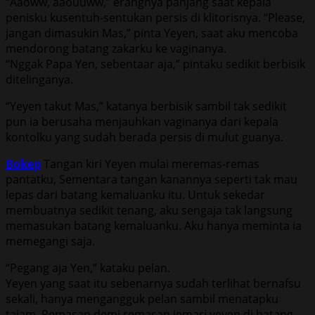
“Aaoww, aaouuww,” erangnya panjang saat kepala
penisku kusentuh-sentukan persis di klitorisnya. “Please,
jangan dimasukin Mas,” pinta Yeyen, saat aku mencoba
mendorong batang zakarku ke vaginanya.
“Nggak Papa Yen, sebentaar aja,” pintaku sedikit berbisik
ditelinganya.
“Yeyen takut Mas,” katanya berbisik sambil tak sedikit
pun ia berusaha menjauhkan vaginanya dari kepala
kontolku yang sudah berada persis di mulut guanya.
Bokep
Tangan kiri Yeyen mulai meremas-remas
pantatku, Sementara tangan kanannya seperti tak mau
lepas dari batang kemaluanku itu. Untuk sekedar
membuatnya sedikit tenang, aku sengaja tak langsung
memasukan batang kemaluanku. Aku hanya meminta ia
memegangi saja.
“Pegang aja Yen,” kataku pelan.
Yeyen yang saat itu sebenarnya sudah terlihat bernafsu
sekali, hanya mengangguk pelan sambil menatapku
tajam. Remasan demi remasan jemari yeyen di batang