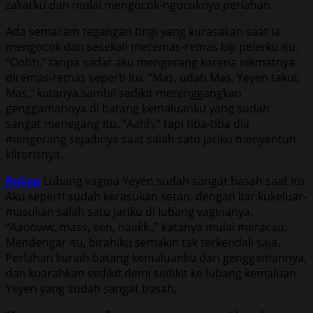
zakarku dan mulai mengocok-ngocoknya perlahan.
Ada semacam tegangan tingi yang kurasakan saat ia
mengocok dan sesekali meremas-remas biji pelerku itu.
“Oohh,” tanpa sadar aku mengerang karena nikmatnya
diremas-remas seperti itu. “Mas, udah Mas. Yeyen takut
Mas,” katanya sambil sedikit merenggangkan
genggamannya di batang kemaluanku yang sudah
sangat menegang itu. “Aahh,” tapi tiba-tiba dia
mengerang sejadinya saat salah satu jariku menyentuh
klitorisnya.
Bokep
Lubang vagina Yeyen sudah sangat basah saat itu.
Aku seperti sudah kerasukan setan, dengan liar kukeluar-
masukan salah satu jariku di lubang vaginanya.
“Aaooww, mass, een, naakk..” katanya mulai meracau.
Mendengar itu, birahiku semakin tak terkendali saja.
Perlahan kuraih batang kemaluanku dari genggamannya,
dan kuarahkan sedikit demi sedikit ke lubang kemaluan
Yeyen yang sudah sangat basah.