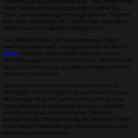
”Aaooww, Mas ada yang datang Mas..” bisik Yeyen sambil
tanpa hentinya mengoyang-goyangkan pantatnya.
“Yenn,” suara seseorang memanggil dari luar. “Cepetan
buka Yenn, aku kebelet nih,” suara itu lagi, yang tak lain
adalah suara Ratri kakaknya sekaligus istriku.
“Hah, Mbak Ratri Mas,” katanya terperanjat. Yeyen
seperti tersambar petir, ia langsung pucat dan berdiri
Bokep
melompat meraih celana dalam dan celana
pendeknya yang tercecer di lantai dapur. Sementara aku
tak lagi bisa berkata apa-apa, selain secepatnya meraih
celana dan memakainya.
Sementara itu suara bel dan teriakan istriku terus
memanggil. “Yeenn, tolong dong cepet buka pintunya.
Mbak pengen ke air nih,” teriak istriku dari luar sana.
Yeyen yang terlihat panik sekali, buru-buru memakai
kembali celananya, sambil berteriak, “Sebentarr,
sebentar Mbak..” “Mas buruan dipake celananya,” Yeyen
masih sempet menolehku dan mengingatkanku untuk
secepatnya memakai celana.