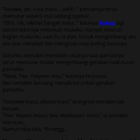
“Aooww, ter, russ mass.., aahh..” pantatnya terus
memutar seperti inul sedang ngebor.
“Ohh, nik, nikmat banget mass..” katanya
Bokep
lagi
sambil bibirnya melumati mukaku. Hampir seluruh
bagian mukanku saat itu ia jilati. Untuk mengimbangi dia,
aku pun menjilati dan mengisap-isap puting susunya.
Darahku semakin mendidih rasanya saat pantatnya
terus memutar-mutar mengimbangi gerakan naik-turun
pantatku.
“Mass, Yee, Yeeyeen mau,” katanya terputus.
Aku semakin kencang menaik-turunkan gerakan
pantatku.
“Aaooww mass, please mass” erangnya semakin tak
karuan.
“Yee, Yeyeen mauu, kee, kkeeluaarr mass,” ia semakin
meracau.
Namun tiba-tiba, “Krriingg..