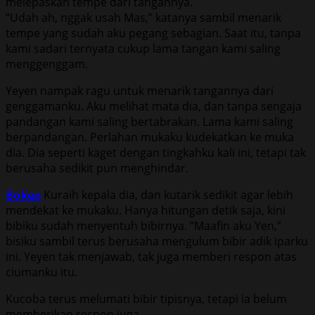
melepaskan tempe dari tangannya.
“Udah ah, nggak usah Mas,” katanya sambil menarik
tempe yang sudah aku pegang sebagian. Saat itu, tanpa
kami sadari ternyata cukup lama tangan kami saling
menggenggam.
Yeyen nampak ragu untuk menarik tangannya dari
genggamanku. Aku melihat mata dia, dan tanpa sengaja
pandangan kami saling bertabrakan. Lama kami saling
berpandangan. Perlahan mukaku kudekatkan ke muka
dia. Dia seperti kaget dengan tingkahku kali ini, tetapi tak
berusaha sedikit pun menghindar.
Bokep
Kuraih kepala dia, dan kutarik sedikit agar lebih
mendekat ke mukaku. Hanya hitungan detik saja, kini
bibiku sudah menyentuh bibirnya. “Maafin aku Yen,”
bisiku sambil terus berusaha mengulum bibir adik iparku
ini. Yeyen tak menjawab, tak juga memberi respon atas
ciumanku itu.
Kucoba terus melumati bibir tipisnya, tetapi ia belum
memberikan respon juga.