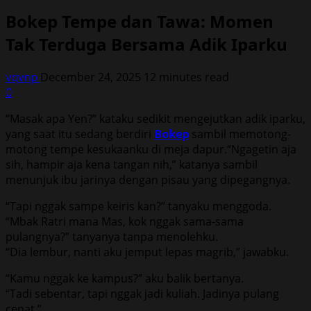
Bokep Tempe dan Tawa: Momen
Tak Terduga Bersama Adik Iparku
vqvnp
December 24, 2025
12 minutes read
0
“Masak apa Yen?” kataku sedikit mengejutkan adik iparku,
yang saat itu sedang berdiri
Bokep
sambil memotong-
motong tempe kesukaanku di meja dapur.“Ngagetin aja
sih, hampir aja kena tangan nih,” katanya sambil
menunjuk ibu jarinya dengan pisau yang dipegangnya.
“Tapi nggak sampe keiris kan?” tanyaku menggoda.
“Mbak Ratri mana Mas, kok nggak sama-sama
pulangnya?” tanyanya tanpa menolehku.
“Dia lembur, nanti aku jemput lepas magrib,” jawabku.
“Kamu nggak ke kampus?” aku balik bertanya.
“Tadi sebentar, tapi nggak jadi kuliah. Jadinya pulang
cepat.”