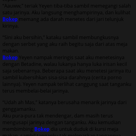
“Aauww,” teriak Yeyen tiba-tiba sambil memegangi salah
satu jarinya. Aku langsung menghampirinya, dan kulihat
Bokep
memang ada darah menetes dari jari telunjuk
kirinya.
“Sini aku bersihin,” kataku sambil membungkusnya
dengan serbet yang aku raih begitu saja dari atas meja
makan.
Bokep
Yeyen nampak meringis saat aku menetesinya
dengan Betadine, walau lukanya hanya luka irisan kecil
saja sebenarnya. Beberapa saat aku menetesi jarinya itu
sambil kubersihkan sisa-sisa darahnya (cerita porno
lainnya). Yeyen nampak terlihat canggung saat tanganku
terus membelai-belai jarinya.
“Udah ah Mas,” katanya berusaha menarik jarinya dari
genggamanku.
Aku pura-pura tak mendengar, dam masih terus
mengusapi jarinya dengan tanganku. Aku kemudian
membimbing
Bokep
dia untuk duduk di kursi meja
makan, sambil tanganku tak melepaskan tangannya.