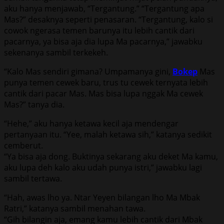
aku hanya menjawab, “Tergantung.” “Tergantung apa
Mas?” desaknya seperti penasaran. “Tergantung, kalo si
cowok ngerasa temen barunya itu lebih cantik dari
pacarnya, ya bisa aja dia lupa Ma pacarnya,” jawabku
sekenanya sambil terkekeh.
“Kalo Mas sendiri gimana? Umpamanya gini,
Bokep
Mas
punya temen cewek baru, trus tu cewek ternyata lebih
cantik dari pacar Mas. Mas bisa lupa nggak Ma cewek
Mas?” tanya dia.
“Hehe,” aku hanya ketawa kecil aja mendengar
pertanyaan itu. “Yee, malah ketawa sih,” katanya sedikit
cemberut.
“Ya bisa aja dong. Buktinya sekarang aku deket Ma kamu,
aku lupa deh kalo aku udah punya istri,” jawabku lagi
sambil tertawa.
“Hah, awas lho ya. Ntar Yeyen bilangan lho Ma Mbak
Ratri,” katanya sambil menahan tawa.
“Gih bilangin aja, emang kamu lebih cantik dari Mbak