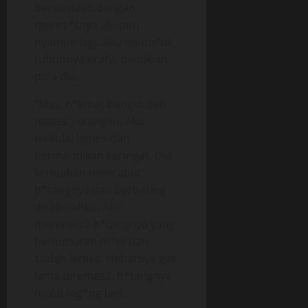
bersamaan dengan
muncr*tnya akupun
nyampe lagi. Aku memeluk
tubuhnya erat2, demikian
pula dia.
“Mas, n*kmat banget deh
masss”, erangku. Aku
terkulai lemes dan
bermandikan keringat. Dia
kemudian mencabut
b*tangnya dan berbaring
disebelahku. Aku
meremes2 b*tangnya yang
berlumuran m*ni dan
sudah lemes. Hebatnya gak
lama diremes2, b*tangnya
mulai teg*ng lagi.