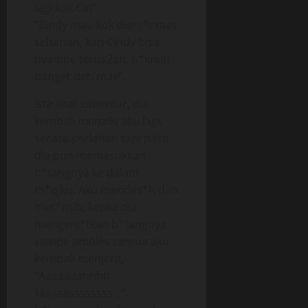
lagi kok Cin”.
”Cindy mau kok dienj*t mas
seharian, kan Cindy bisa
nyampe terus2an, n*kmat
banget deh mas”.
Istirahat sebentar, dia
kembali menaiki aku lagi,
secara perlahan tapi pasti
dia pun memasukkan
b*tangnya ke dalam
m*qiku. Aku mendes*h dan
mer*ntih, ketika dia
mengenj*tkan b*tangnya
sampe ambles semua aku
kembali menjerit,
“Aaaaaaahhhh ,
Maaaassssssss ..”.