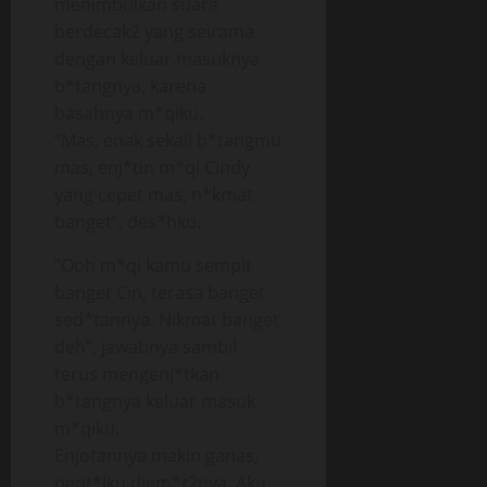
menimbulkan suara
berdecak2 yang seirama
dengan keluar masuknya
b*tangnya, karena
basahnya m*qiku.
“Mas, enak sekali b*tangmu
mas, enj*tin m*qi Cindy
yang cepet mas, n*kmat
banget”, des*hku.
“Ooh m*qi kamu sempit
banget Cin, terasa banget
sed*tannya. Nikmat banget
deh”, jawabnya sambil
terus mengenj*tkan
b*tangnya keluar masuk
m*qiku.
Enjotannya makin ganas,
pent*lku diem*t2nya. Aku