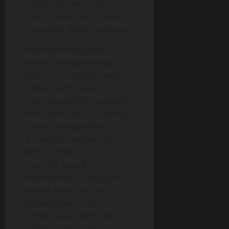
berbaring telentang.
“Kamu diatas ya Cin, biar
masuknya dalem”, ajaknya.
Aku mulai mengambil
posisi berjongkok tepat
diantara b*tangnya yang
sudah teg*ng berat.
“Aku masukkin b*tangku ke
m*qi kamu ya Cin”, katanya
sambil mengarahkan
b*tangnya menyentuh
bib*r m*qiku.
Dia tidak masuk
menekankan b*tangnya
masuk ke m*qiku tapi
digesek2kan di bib*r
m*qiku yang berl*ndir
sehingga kepalanya yang