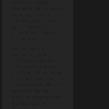
jalannya. Dia segera
memelukku dan menarikku
ke ranjang, dirumah
memang gak ada siapa2
lagi. Dasterku segera
dilepaskannya, begitu juga
br* dan **ku.
Dia meneguk l*ur
memandangi tubuh
tel*nj*ng ku yang mulus,
d*d* yang besar dengan
pent*l yang dah mengeras
dan j*mbiku yang lebat
menutupi me*iku dibawah
sana. Kemudian dia
menc*um serta meng*lum
bib*rku. Aku balas