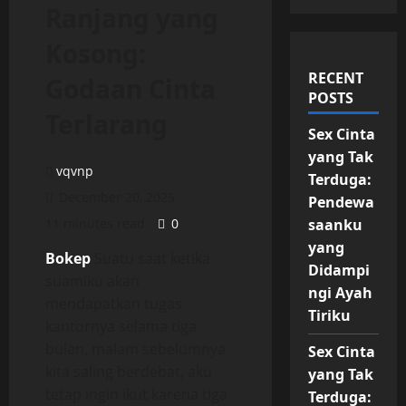
Ranjang yang
Kosong:
RECENT
Godaan Cinta
POSTS
Terlarang
Sex Cinta
yang Tak
vqvnp
Terduga:
December 20, 2025
Pendewa
11 minutes read
0
saanku
yang
Bokep
Suatu saat ketika
Didampi
suamiku akan
ngi Ayah
mendapatkan tugas
Tiriku
kantornya selama tiga
bulan, malam sebelumnya
Sex Cinta
kita saling berdebat, aku
yang Tak
tetap ingin ikut karena tiga
Terduga: