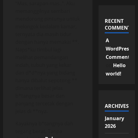
“Mas, sarapan mas..”. Aku
memanggilnya sembari
mendorong pintunya untuk
RECENT
melongok kedalam kamar,
COMMENTS
ternyata dia masih tidur
A
dengan hanya memakai **.
WordPress
Naps*ku timbul lagi
Commenter
melihat pemandangan
indah, tubuh yang kekar
on
Hello
dan d*d*nya yang bidang
world!
hanya dibalut sepotong **
dimana terlihat jelas
b*tangnya besar dan
panjang tercetak dengan
ARCHIVES
jelas di **nya.
January
Kayaknya b*tangnya dah
2026
tegang berat. Tanpa