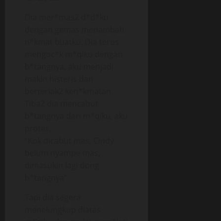
Dia mer*mas2 d*d*ku
dengan gemas menambah
n*kmat buatku. Dia terus
mengoc*k m*qiku dengan
b*tangnya, aku menjadi
makin histeris dan
berteriak2 ken*kmatan.
Tiba2 dia mencabut
b*tangnya dari m*qiku, aku
protes,
“Kok dicabut mas, Cindy
belum nyampe mas,
dimasukin lagi dong
b*tangnya”.
Tapi dia segera
menelungkup diatas