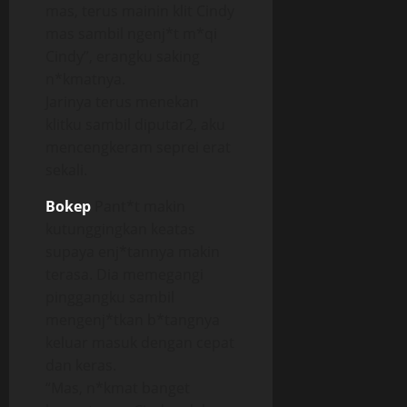
mas, terus mainin klit Cindy
mas sambil ngenj*t m*qi
Cindy”, erangku saking
n*kmatnya.
Jarinya terus menekan
klitku sambil diputar2, aku
mencengkeram seprei erat
sekali.
Bokep
Pant*t makin
kutunggingkan keatas
supaya enj*tannya makin
terasa. Dia memegangi
pinggangku sambil
mengenj*tkan b*tangnya
keluar masuk dengan cepat
dan keras.
“Mas, n*kmat banget