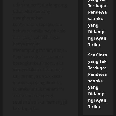
udah muncr*t dia langsung
Terduga:
tidur. Aku memang
Pendewa
mengharapkan
saanku
ken*kmatan, tapi aku tau
yang
bahwa suamiku payah kalo
Didampi
diranjang, yah akhirnya
ngi Ayah
hanya menjadi
Tiriku
menampung m*ninya saja .
Sex Cinta
Pagi hari setelah suamiku
yang Tak
berangkat ke airport , aku
Terduga:
menyediakan makan pagi,
Pendewa
kali ini hanya untuk kakak
saanku
iparku saja yang diminta
yang
suamiku untuk menem*ni
Didampi
aku selama dia pergi.
ngi Ayah
setelah siap aku memanggil
Tiriku
kakak iparku.