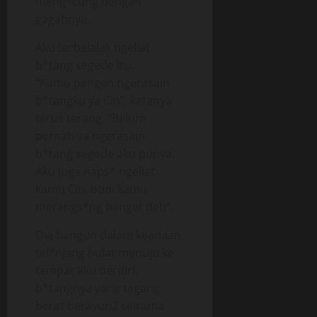
meng*cung dengan
gagahnya.
Aku terbelalak ngeliat
b*tang segede itu.
“Kamu pengen ngerasain
b*tangku ya Cin”, katanya
terus terang. “Belum
pernah ya ngerasain
b*tang segede aku punya.
Aku juga naps* ngeliat
kamu Cin, bodi kamu
merangs*ng banget deh”.
Dia bangun dalam keadaan
tel*njang bulat menuju ke
tempat aku berdiri.
b*tangnya yang tegang
berat berayun2 seirama