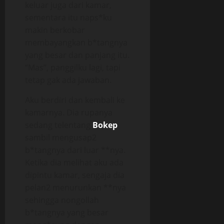
keluar juga dari kamar,
sementara itu naps*ku
makin berkobar
membayangkan b*tangnya
yang besar dan panjang itu.
“Mas”, panggilku lagi, tapi
tetap gak ada jawaban.
Aku berdiri dan kembali ke
kamarnya. Dia rupanya
sedang telentang
Bokep
sambil mengusap2
b*tangnya dari luar **nya.
Ketika dia melihat aku ada
dipintu kamar, sengaja dia
pelan2 menurunkan **nya
sehingga nongollah
b*tangnya yang besar