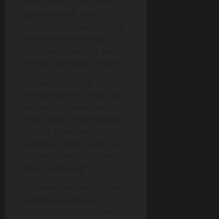
banget mas, Cindy udah
gak tahan neh, mau
nyampe lagiii”, aku menjadi
histeris ketika nyampe
untuk kedua kalinya, lebih
n*kmat dari yang pertama.
Diapun mencabut
b*tangnya dari m*qiku dan
berbaring disebelahku.
“Mas. belum muncrat kok
dicabut b*tangnya”,
tanyaku. “Cindy masih mau
kok mas dienj*t lagi, biar
bisa nyampe lagi”.
Dia setengah bangun dan
membelai rambutku,
“Kamu masih bisa nyampe