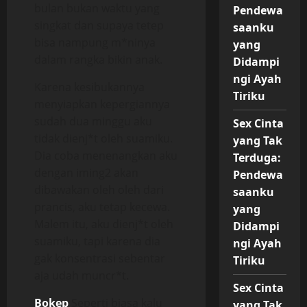
bulan bukan waktu yang
Pendewa
singkat dan supaya tetep
saanku
bisa nampung m*ninya
yang
dalam rangka bikin anak.
Didampi
ngi Ayah
Karena kesibukannya
Tiriku
menyiapkan kepergiannya
sudah dua minggu aku
Sex Cinta
tidak dienj*t oleh suamiku.
yang Tak
Dia coba menenangkan aku
Terduga:
dengan iming2 akan
Pendewa
dibawakan oleh oleh dari
saanku
prancis, aku tetap kecewa.
yang
Malem itu, aku dienj*t oleh
Didampi
suamiku, tapi karena dia
ngi Ayah
gak konsentrasi sebentar
Tiriku
aja udah muncr*t.
Sex Cinta
Bokep
Seperti biasa kalu
yang Tak