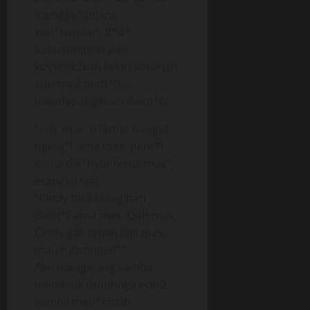
mengge*linjang
ken*kmatan, d*d*
kubusungkan dan
kugerak2kan kekiri kekanan
supaya 2 pent*lku
mendapat giliran diem*t,
“ssh, mas, n*kmat banget
ngenj*t ama mas, pent*l
sintia dik*nyot terus mas”,
erangku lagi.
“Cindy bisa ketagihan
dienj*t ama mas. Ooh mas,
Cindy gak tahan lagi mas,
mau nyampeee”.”.
Aku mengejang sambil
memeluk tubuhnya erat2,
sambil men*kmati