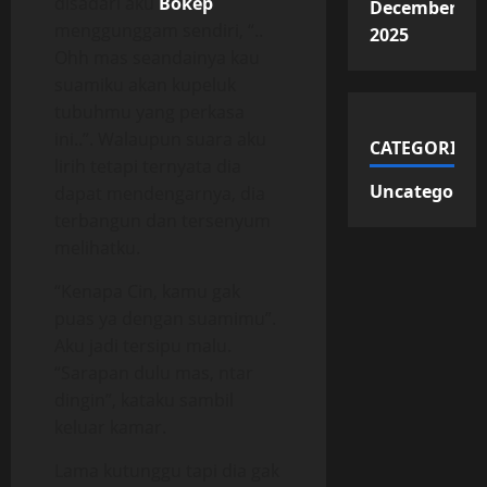
disadari aku
Bokep
December
menggunggam sendiri, “..
2025
Ohh mas seandainya kau
suamiku akan kupeluk
tubuhmu yang perkasa
ini..”. Walaupun suara aku
CATEGORIES
lirih tetapi ternyata dia
Uncategorize
dapat mendengarnya, dia
terbangun dan tersenyum
melihatku.
“Kenapa Cin, kamu gak
puas ya dengan suamimu”.
Aku jadi tersipu malu.
“Sarapan dulu mas, ntar
dingin”, kataku sambil
keluar kamar.
Lama kutunggu tapi dia gak