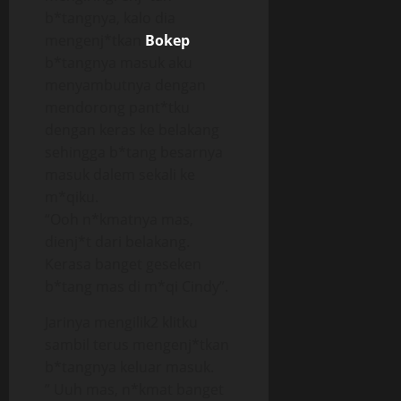
b*tangnya, kalo dia
mengenj*tkan
Bokep
b*tangnya masuk aku
menyambutnya dengan
mendorong pant*tku
dengan keras ke belakang
sehingga b*tang besarnya
masuk dalem sekali ke
m*qiku.
“Ooh n*kmatnya mas,
dienj*t dari belakang.
Kerasa banget geseken
b*tang mas di m*qi Cindy”.
Jarinya mengilik2 klitku
sambil terus mengenj*tkan
b*tangnya keluar masuk.
” Uuh mas, n*kmat banget