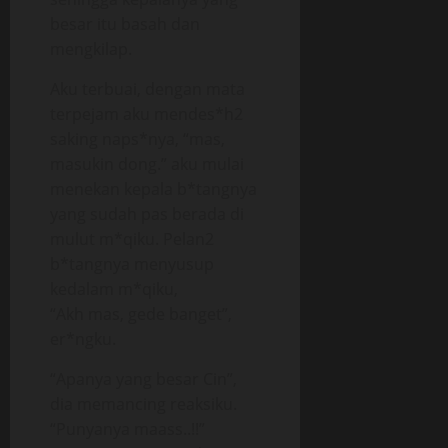
besar itu basah dan
mengkilap.
Aku terbuai, dengan mata
terpejam aku mendes*h2
saking naps*nya, “mas,
masukin dong.” aku mulai
menekan kepala b*tangnya
yang sudah pas berada di
mulut m*qiku. Pelan2
b*tangnya menyusup
kedalam m*qiku,
“Akh mas, gede banget”,
er*ngku.
“Apanya yang besar Cin”,
dia memancing reaksiku.
“Punyanya maass..!!”