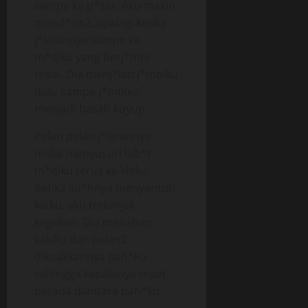
sampe ke p*ser. Aku makin
mend*sis2, apalagi ketika
j*latannya sampe ke
m*qiku yang berj*mbi
tebal. Dia menj*lati j*mbiku
dulu sampe j*mbiku
menjadi basah kuyup,
Pelan pelan j*latannya
mulai menyusuri bib*r
m*qiku terus ke klitku.
Ketika lid*hnya menyentuh
klitku, aku terlonjak
kegelian. Dia menahan
kakiku dan pelan2
dikuakkannya pah*ku
sehingga kepalanya tepat
berada diantara pah*ku.