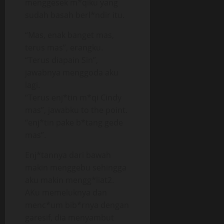
menggesek m*qiku yang
sudah basah berl*ndir itu.
“Mas, enak banget mas,
terus mas”, erangku.
“Terus diapain Sin”,
jawabnya menggoda aku
lagi.
“Terus enj*tin m*qi Cindy
mas”, jawabku to the point.
“enj*tin pake b*tang gede
mas”.
Enj*tannya dari bawah
makin menggebu sehingga
aku makin mengg*liat2.
AKu memeluknya dan
menc*um bib*rnya dengan
garesif, dia menyambut