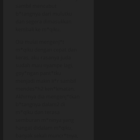
sambil mencabut
b*tangnya dari mulutku
dan segera dimasukkan
kembali ke m*qiku.
Dia mulai mengenj*t
m*qiku dengan cepat dan
keras, aku rasanya juda
sudah mau nyampe lagi,
goy*ngan pant*tku
menjadi makin li*r sambil
mendes*h2 ken*kmatan.
Akhirnya dia mengenj*tkan
b*tangnya dalam2 di
m*qiku dan terasa
semburan m*ninya yang
hangat didalam m*qiku,
banyak sekali muncr*tnya,