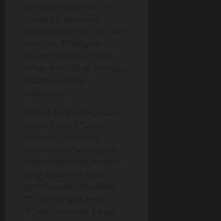
kamu sempit sekali Cin”,
jawabnya. aku mulai
berirama menaik turunkan
pant*tku, b*tangnya
masuk merojok m*qiku
tahap demi tahap sehingga
akhirnya ambles
semuanya.
Pelan2 dia ikut bergoyang
menarik ulur b*tang
besarnya. Aku mulai
merasa sens*si yang luar
biasa n*kmatnya. m*qiku
yang sudah licin terasa
penuh sesak kemasukan
b*tangnya yang besar,
b*tangnya terasa banget