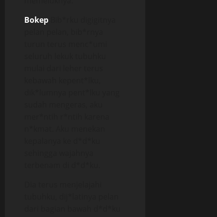
memeluknya.
Bokep
Bib*rku digigitnya
pelan pelan, bib*rnya
turun terus menc*umi
seluruh lekuk tubuhku
mulai dari leher terus
kebawah kepent*lku,
dik*lumnya pent*lku yang
sudah mengeras, aku
mer*ntih r*ntih karena
n*kmat. Aku menekan
kepalanya ke d*d*ku
sehingga wajahnya
terbenam di d*d*ku.
Dia terus menjelajahi
tubuhku, dij*latinya pelan
dari bagian bawah d*d*ku