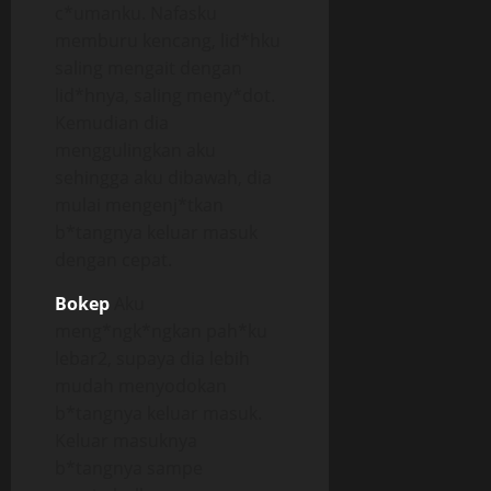
c*umanku. Nafasku
memburu kencang, lid*hku
saling mengait dengan
lid*hnya, saling meny*dot.
Kemudian dia
menggulingkan aku
sehingga aku dibawah, dia
mulai mengenj*tkan
b*tangnya keluar masuk
dengan cepat.
Bokep
Aku
meng*ngk*ngkan pah*ku
lebar2, supaya dia lebih
mudah menyodokan
b*tangnya keluar masuk.
Keluar masuknya
b*tangnya sampe