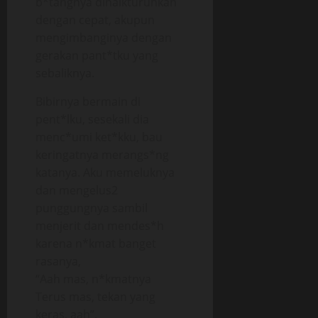
b*tangnya dinaikturunkan
dengan cepat, akupun
mengimbanginya dengan
gerakan pant*tku yang
sebaliknya.
Bibirnya bermain di
pent*lku, sesekali dia
menc*umi ket*kku, bau
keringatnya merangs*ng
katanya. Aku memeluknya
dan mengelus2
punggungnya sambil
menjerit dan mendes*h
karena n*kmat banget
rasanya,
“Aah mas, n*kmatnya
Terus mas, tekan yang
keras, aah”.