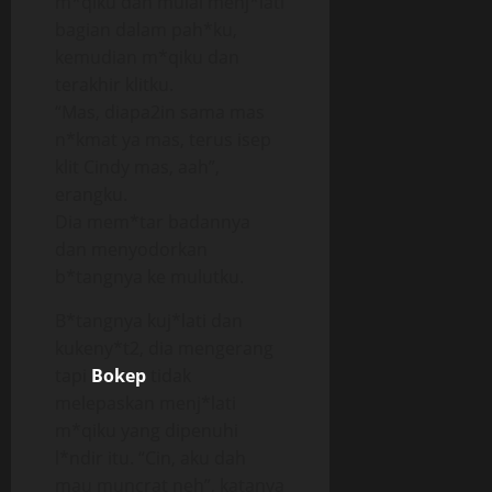
m*qiku dan mulai menj*lati
bagian dalam pah*ku,
kemudian m*qiku dan
terakhir klitku.
“Mas, diapa2in sama mas
n*kmat ya mas, terus isep
klit Cindy mas, aah”,
erangku.
Dia mem*tar badannya
dan menyodorkan
b*tangnya ke mulutku.
B*tangnya kuj*lati dan
kukeny*t2, dia mengerang
tapi
Bokep
tidak
melepaskan menj*lati
m*qiku yang dipenuhi
l*ndir itu. “Cin, aku dah
mau muncrat neh”, katanya