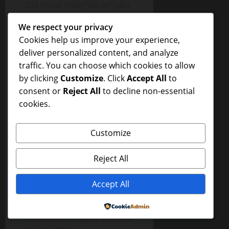
Dia mulai menj*lati m*qiku
dan klitku dihis*pnya,
We respect your privacy
kadang2 digig*tnya pelan,
Cookies help us improve your experience,
“Aah, mas, diem*t aja mas,
deliver personalized content, and analyze
jangan dig*git”, des*hku
traffic. You can choose which cookies to allow
menggelinjang.
by clicking
Customize
. Click
Accept All
to
Aku gak bisa menahan diri
consent or
Reject All
to decline non-essential
lagi. Segera m*qiku
cookies.
kuarahkan ke b*tangnya
yang sudah teg*ng berat,
Customize
kutekan sehingga
b*tangnya kembali amblas
Reject All
di m*qiku. Aku mulai
mengg*yang pant*tku
Accept All
turun naik, mengoc*k
b*tangnya dengan m*qiku.
Powered by
Dia memlintir pent*lku, aku