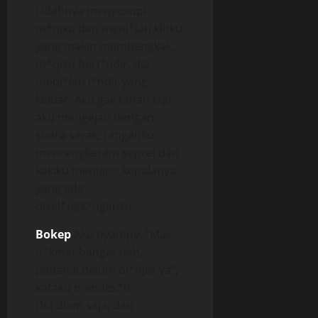
Lidahnya menyusupi
m*qiku dan menj*lati klitku
yang makin membengkak.
m*qiku berl*ndir, dia
menj*lati l*ndir yang
keluar. Aku gak tahan lagi,
aku mengejan dengan
suara serak, tanganku
mencengkeram seprei dan
kakiku menjepit kepalanya
yang ada
disel*ngk*nganku.
Bokep
Aku nyampe. “Mas,
n*kmat banget deh,
padahal belum di*njot ya”,
kataku mendes*h.
Dia diam saja, dan