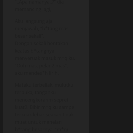
“..Apa namanya..?” dia
memancing lagi,
Aku langsung aja
menjawab, “b*tang mas,
besar sekali”.
Dengan sekali hentakan
keatas b*tangnya
menyeruak masuk m*qiku.
“Ooh mas, pelan2 mas”,
aku mendes*h lirih.
Mataku terbeliak, mulutku
terbuka, tanganku
mencengkeranm seprei
kuat2. Bibir m*qiku sampe
terkuak lebar seakan tidak
muat untuk menelan
b*tang besarnya. “m*qi