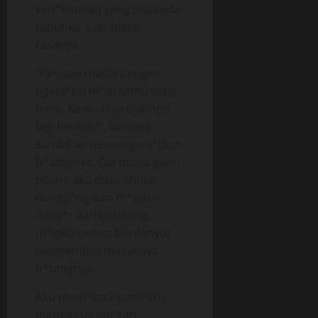
ken*kmatan yang melanda
tubuhku, luar biasa
rasanya.
“Cin, aku masih pengen
ngenj*tin m*qi kamu yang
lama. Kamu bisa nyampe
lagi berkali2”, katanya
sambil terus mengenj*tkan
b*tangnya. Dia minta ganti
posisi, aku disuruhnya
nungg*ng dan m*qiku
dienj*t dari belakang,
m*qiku terasa berdenyut
menyambut masuknya
b*tangnya.
Aku mem*tar2 pant*tku
mengiringi enj*tan