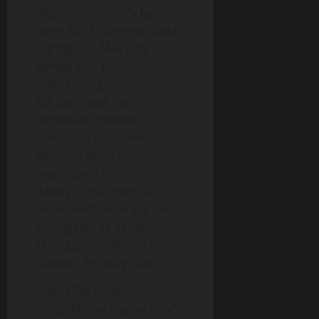
“Mas, Cindy dienj*t lagi
dong, tuh b*tangnya sudah
teg*ng lagi. Mas kuat
banget seh, baru muncr*t
udah teg*ng lagi”.
Dia diam saja, aku
berinisiatif menaiki
tubuhnya. Kusodorkan
pent*lku ke mulutnya,
segera pent*lku
dikeny*t2nya, naps*ku
mulai memuncak lagi. Aku
menggeser ke depan
sehingga m*qiku berada
didepan mulutnya lagi.
“Mas, j*lat dong m*qi
Cindy, klitnya juga ya mas”.