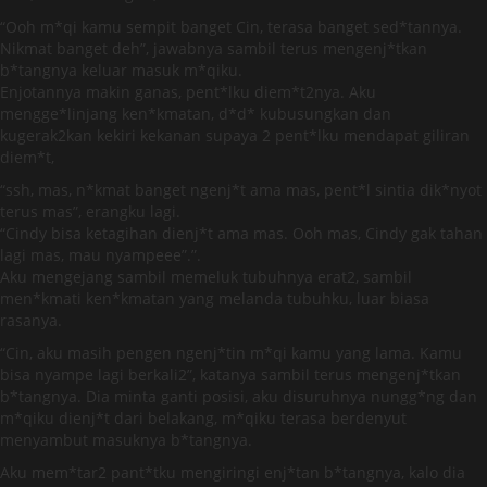
“Ooh m*qi kamu sempit banget Cin, terasa banget sed*tannya.
Nikmat banget deh”, jawabnya sambil terus mengenj*tkan
b*tangnya keluar masuk m*qiku.
Enjotannya makin ganas, pent*lku diem*t2nya. Aku
mengge*linjang ken*kmatan, d*d* kubusungkan dan
kugerak2kan kekiri kekanan supaya 2 pent*lku mendapat giliran
diem*t,
“ssh, mas, n*kmat banget ngenj*t ama mas, pent*l sintia dik*nyot
terus mas”, erangku lagi.
“Cindy bisa ketagihan dienj*t ama mas. Ooh mas, Cindy gak tahan
lagi mas, mau nyampeee”.”.
Aku mengejang sambil memeluk tubuhnya erat2, sambil
men*kmati ken*kmatan yang melanda tubuhku, luar biasa
rasanya.
“Cin, aku masih pengen ngenj*tin m*qi kamu yang lama. Kamu
bisa nyampe lagi berkali2”, katanya sambil terus mengenj*tkan
b*tangnya. Dia minta ganti posisi, aku disuruhnya nungg*ng dan
m*qiku dienj*t dari belakang, m*qiku terasa berdenyut
menyambut masuknya b*tangnya.
Aku mem*tar2 pant*tku mengiringi enj*tan b*tangnya, kalo dia