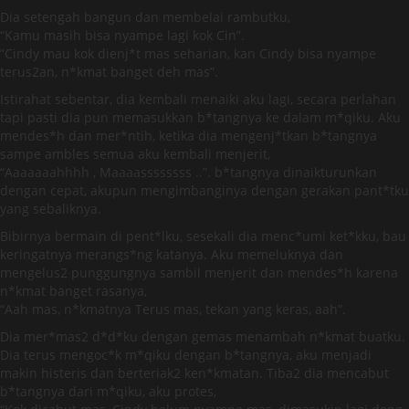
Dia setengah bangun dan membelai rambutku,
“Kamu masih bisa nyampe lagi kok Cin”.
”Cindy mau kok dienj*t mas seharian, kan Cindy bisa nyampe
terus2an, n*kmat banget deh mas”.
Istirahat sebentar, dia kembali menaiki aku lagi, secara perlahan
tapi pasti dia pun memasukkan b*tangnya ke dalam m*qiku. Aku
mendes*h dan mer*ntih, ketika dia mengenj*tkan b*tangnya
sampe ambles semua aku kembali menjerit,
“Aaaaaaahhhh , Maaaassssssss ..”. b*tangnya dinaikturunkan
dengan cepat, akupun mengimbanginya dengan gerakan pant*tku
yang sebaliknya.
Bibirnya bermain di pent*lku, sesekali dia menc*umi ket*kku, bau
keringatnya merangs*ng katanya. Aku memeluknya dan
mengelus2 punggungnya sambil menjerit dan mendes*h karena
n*kmat banget rasanya,
“Aah mas, n*kmatnya Terus mas, tekan yang keras, aah”.
Dia mer*mas2 d*d*ku dengan gemas menambah n*kmat buatku.
Dia terus mengoc*k m*qiku dengan b*tangnya, aku menjadi
makin histeris dan berteriak2 ken*kmatan. Tiba2 dia mencabut
b*tangnya dari m*qiku, aku protes,