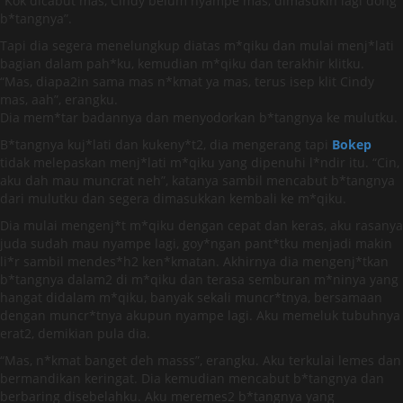
“Kok dicabut mas, Cindy belum nyampe mas, dimasukin lagi dong
b*tangnya”.
Tapi dia segera menelungkup diatas m*qiku dan mulai menj*lati
bagian dalam pah*ku, kemudian m*qiku dan terakhir klitku.
“Mas, diapa2in sama mas n*kmat ya mas, terus isep klit Cindy
mas, aah”, erangku.
Dia mem*tar badannya dan menyodorkan b*tangnya ke mulutku.
B*tangnya kuj*lati dan kukeny*t2, dia mengerang tapi
Bokep
tidak melepaskan menj*lati m*qiku yang dipenuhi l*ndir itu. “Cin,
aku dah mau muncrat neh”, katanya sambil mencabut b*tangnya
dari mulutku dan segera dimasukkan kembali ke m*qiku.
Dia mulai mengenj*t m*qiku dengan cepat dan keras, aku rasanya
juda sudah mau nyampe lagi, goy*ngan pant*tku menjadi makin
li*r sambil mendes*h2 ken*kmatan. Akhirnya dia mengenj*tkan
b*tangnya dalam2 di m*qiku dan terasa semburan m*ninya yang
hangat didalam m*qiku, banyak sekali muncr*tnya, bersamaan
dengan muncr*tnya akupun nyampe lagi. Aku memeluk tubuhnya
erat2, demikian pula dia.
“Mas, n*kmat banget deh masss”, erangku. Aku terkulai lemes dan
bermandikan keringat. Dia kemudian mencabut b*tangnya dan
berbaring disebelahku. Aku meremes2 b*tangnya yang