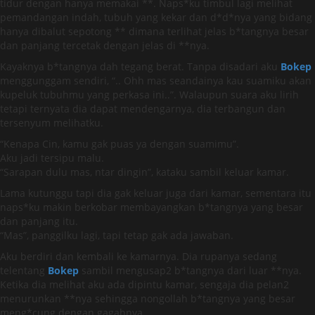
tidur dengan hanya memakai **. Naps*ku timbul lagi melihat
pemandangan indah, tubuh yang kekar dan d*d*nya yang bidang
hanya dibalut sepotong ** dimana terlihat jelas b*tangnya besar
dan panjang tercetak dengan jelas di **nya.
Kayaknya b*tangnya dah tegang berat. Tanpa disadari aku
Bokep
menggunggam sendiri, “.. Ohh mas seandainya kau suamiku akan
kupeluk tubuhmu yang perkasa ini..”. Walaupun suara aku lirih
tetapi ternyata dia dapat mendengarnya, dia terbangun dan
tersenyum melihatku.
“Kenapa Cin, kamu gak puas ya dengan suamimu”.
Aku jadi tersipu malu.
“Sarapan dulu mas, ntar dingin”, kataku sambil keluar kamar.
Lama kutunggu tapi dia gak keluar juga dari kamar, sementara itu
naps*ku makin berkobar membayangkan b*tangnya yang besar
dan panjang itu.
“Mas”, panggilku lagi, tapi tetap gak ada jawaban.
Aku berdiri dan kembali ke kamarnya. Dia rupanya sedang
telentang
Bokep
sambil mengusap2 b*tangnya dari luar **nya.
Ketika dia melihat aku ada dipintu kamar, sengaja dia pelan2
menurunkan **nya sehingga nongollah b*tangnya yang besar
meng*cung dengan gagahnya.