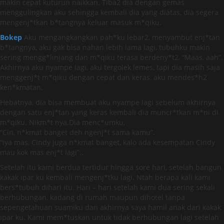
makin cepat kuturun naikkan. Tiba2 dia dengan gemas
menggulingkan aku sehingga kembali dia yang diatas, dia segera
mengenj*tkan b*tangnya keluar masuk m*qiku.
Bokep
Aku mengangkangkan pah*ku lebar2, menyambut enj*tan
b*tangnya, aku gak bisa nahan lebih lama lagi, tubuhku makin
sering mengg*linjang dan m*qiku terasa berdeny*t2, “Maas, aah”.
Akhirnya aku nyampe lagi, aku tergolek lemes, tapi dia masih saja
menggenj*t m*qiku dengan cepat dan keras, aku mendes*h2
ken*kmatan.
Hebatnya, dia bisa membuat aku nyampe lagi sebelum akhirnya
dengan satu enj*tan yang keras kembali dia muncr*tkan m*ni di
m*qiku. Nikm*t nya.Dia menc*umku,
“Cin, n*kmat banget deh ngenj*t sama kamu”.
“iya mas, Cindy juga n*kmat banget, kalo ada kesempatan Cindy
mau kok mas enj*t lagi”..
Setelah itu kami berdua tertidur hingga sore hari, setelah bangun
kakak ipar ku kembali mengenj*tku lagi. Ntah berapa kali kami
bers*tubuh dihari itu. Hari – hari setelah kami dua sering sekali
berhubungan, kadang di rumah maupun dihotel tanpa
sepengetahuan suamiku dan akhirnya saya hamil anak dari kakak
ipar ku. Kami mem*tuskan untuk tidak berhubungan lagi setelah