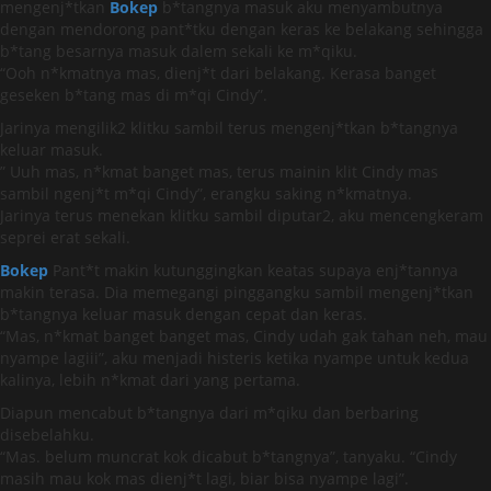
mengenj*tkan
Bokep
b*tangnya masuk aku menyambutnya
dengan mendorong pant*tku dengan keras ke belakang sehingga
b*tang besarnya masuk dalem sekali ke m*qiku.
“Ooh n*kmatnya mas, dienj*t dari belakang. Kerasa banget
geseken b*tang mas di m*qi Cindy”.
Jarinya mengilik2 klitku sambil terus mengenj*tkan b*tangnya
keluar masuk.
” Uuh mas, n*kmat banget mas, terus mainin klit Cindy mas
sambil ngenj*t m*qi Cindy”, erangku saking n*kmatnya.
Jarinya terus menekan klitku sambil diputar2, aku mencengkeram
seprei erat sekali.
Bokep
Pant*t makin kutunggingkan keatas supaya enj*tannya
makin terasa. Dia memegangi pinggangku sambil mengenj*tkan
b*tangnya keluar masuk dengan cepat dan keras.
“Mas, n*kmat banget banget mas, Cindy udah gak tahan neh, mau
nyampe lagiii”, aku menjadi histeris ketika nyampe untuk kedua
kalinya, lebih n*kmat dari yang pertama.
Diapun mencabut b*tangnya dari m*qiku dan berbaring
disebelahku.
“Mas. belum muncrat kok dicabut b*tangnya”, tanyaku. “Cindy
masih mau kok mas dienj*t lagi, biar bisa nyampe lagi”.