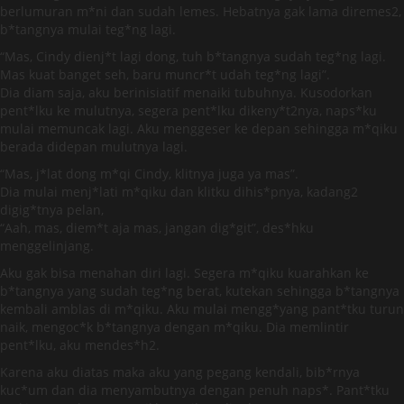
berlumuran m*ni dan sudah lemes. Hebatnya gak lama diremes2,
b*tangnya mulai teg*ng lagi.
“Mas, Cindy dienj*t lagi dong, tuh b*tangnya sudah teg*ng lagi.
Mas kuat banget seh, baru muncr*t udah teg*ng lagi”.
Dia diam saja, aku berinisiatif menaiki tubuhnya. Kusodorkan
pent*lku ke mulutnya, segera pent*lku dikeny*t2nya, naps*ku
mulai memuncak lagi. Aku menggeser ke depan sehingga m*qiku
berada didepan mulutnya lagi.
“Mas, j*lat dong m*qi Cindy, klitnya juga ya mas”.
Dia mulai menj*lati m*qiku dan klitku dihis*pnya, kadang2
digig*tnya pelan,
“Aah, mas, diem*t aja mas, jangan dig*git”, des*hku
menggelinjang.
Aku gak bisa menahan diri lagi. Segera m*qiku kuarahkan ke
b*tangnya yang sudah teg*ng berat, kutekan sehingga b*tangnya
kembali amblas di m*qiku. Aku mulai mengg*yang pant*tku turun
naik, mengoc*k b*tangnya dengan m*qiku. Dia memlintir
pent*lku, aku mendes*h2.
Karena aku diatas maka aku yang pegang kendali, bib*rnya
kuc*um dan dia menyambutnya dengan penuh naps*. Pant*tku