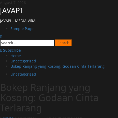
Skip
August 7, 2026
to
JAVAPI
content
JAVAPI – MEDIA VIRAL
Primary
Sample Page
Menu
Search
for:
Subscribe
Home
Uncategorized
Bokep Ranjang yang Kosong: Godaan Cinta Terlarang
Uncategorized
Bokep Ranjang yang
Kosong: Godaan Cinta
Terlarang