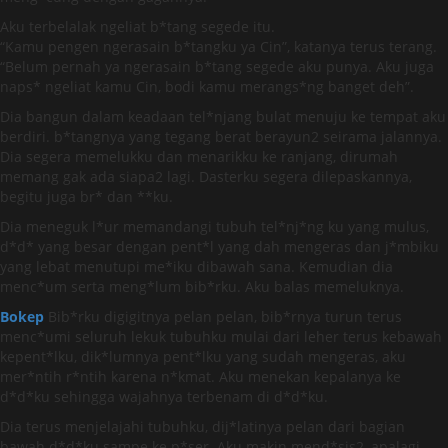
Aku terbelalak ngeliat b*tang segede itu.
“Kamu pengen ngerasain b*tangku ya Cin”, katanya terus terang.
“Belum pernah ya ngerasain b*tang segede aku punya. Aku juga
naps* ngeliat kamu Cin, bodi kamu merangs*ng banget deh”.
Dia bangun dalam keadaan tel*njang bulat menuju ke tempat aku
berdiri. b*tangnya yang tegang berat berayun2 seirama jalannya.
Dia segera memelukku dan menarikku ke ranjang, dirumah
memang gak ada siapa2 lagi. Dasterku segera dilepaskannya,
begitu juga br* dan **ku.
Dia meneguk l*ur memandangi tubuh tel*nj*ng ku yang mulus,
d*d* yang besar dengan pent*l yang dah mengeras dan j*mbiku
yang lebat menutupi me*iku dibawah sana. Kemudian dia
menc*um serta meng*lum bib*rku. Aku balas memeluknya.
Bokep
Bib*rku digigitnya pelan pelan, bib*rnya turun terus
menc*umi seluruh lekuk tubuhku mulai dari leher terus kebawah
kepent*lku, dik*lumnya pent*lku yang sudah mengeras, aku
mer*ntih r*ntih karena n*kmat. Aku menekan kepalanya ke
d*d*ku sehingga wajahnya terbenam di d*d*ku.
Dia terus menjelajahi tubuhku, dij*latinya pelan dari bagian
bawah d*d*ku sampe ke p*ser. Aku makin mend*sis2, apalagi