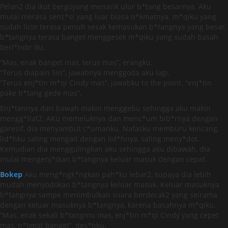
Pelan2 dia ikut bergoyang menarik ulur b*tang besarnya. Aku
mulai merasa sens*si yang luar biasa n*kmatnya. m*qiku yang
sudah licin terasa penuh sesak kemasukan b*tangnya yang besar,
b*tangnya terasa banget menggesek m*qiku yang sudah basah
berl*ndir itu.
“Mas, enak banget mas, terus mas”, erangku.
“Terus diapain Sin”, jawabnya menggoda aku lagi.
“Terus enj*tin m*qi Cindy mas”, jawabku to the point. “enj*tin
pake b*tang gede mas”.
Enj*tannya dari bawah makin menggebu sehingga aku makin
mengg*liat2. AKu memeluknya dan menc*um bib*rnya dengan
garesif, dia menyambut c*umanku. Nafasku memburu kencang,
lid*hku saling mengait dengan lid*hnya, saling meny*dot.
Kemudian dia menggulingkan aku sehingga aku dibawah, dia
mulai mengenj*tkan b*tangnya keluar masuk dengan cepat.
Bokep
Aku meng*ngk*ngkan pah*ku lebar2, supaya dia lebih
mudah menyodokan b*tangnya keluar masuk. Keluar masuknya
b*tangnya sampe menimbulkan suara berdecak2 yang seirama
dengan keluar masuknya b*tangnya, karena basahnya m*qiku.
“Mas, enak sekali b*tangmu mas, enj*tin m*qi Cindy yang cepet
mas, n*kmat banget”, des*hku.