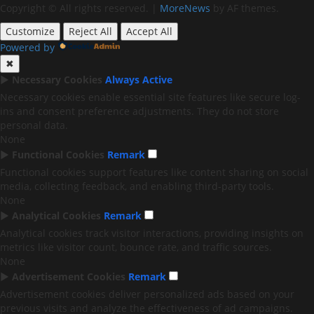
Copyright © All rights reserved.
|
MoreNews
by AF themes.
Customize
Reject All
Accept All
Powered by
✖
►
Necessary Cookies
Always Active
Necessary cookies enable essential site features like secure log-
ins and consent preference adjustments. They do not store
personal data.
None
►
Functional Cookies
Remark
Functional cookies support features like content sharing on social
media, collecting feedback, and enabling third-party tools.
None
►
Analytical Cookies
Remark
Analytical cookies track visitor interactions, providing insights on
metrics like visitor count, bounce rate, and traffic sources.
None
►
Advertisement Cookies
Remark
Advertisement cookies deliver personalized ads based on your
previous visits and analyze the effectiveness of ad campaigns.