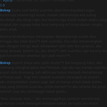
vqvnp
December 20, 2025
11 minutes read
0
Bokep
Suatu saat ketika suamiku akan mendapatkan tugas
kantornya selama tiga bulan, malam sebelumnya kita saling
berdebat, aku tetap ingin ikut karena tiga bulan bukan waktu yang
singkat dan supaya tetep bisa nampung m*ninya dalam rangka
bikin anak.
Karena kesibukannya menyiapkan kepergiannya sudah dua
minggu aku tidak dienj*t oleh suamiku. Dia coba menenangkan
aku dengan iming2 akan dibawakan oleh oleh dari prancis, aku
tetap kecewa. Malem itu, aku dienj*t oleh suamiku, tapi karena dia
gak konsentrasi sebentar aja udah muncr*t.
Bokep
Seperti biasa kalu udah muncr*t dia langsung tidur. Aku
memang mengharapkan ken*kmatan, tapi aku tau bahwa suamiku
payah kalo diranjang, yah akhirnya hanya menjadi menampung
m*ninya saja . Pagi hari setelah suamiku berangkat ke airport ,
aku menyediakan makan pagi, kali ini hanya untuk kakak iparku
saja yang diminta suamiku untuk menem*ni aku selama dia pergi.
setelah siap aku memanggil kakak iparku.
“Mas, sarapan mas..”. Aku memanggilnya sembari mendorong
pintunya untuk melongok kedalam kamar, ternyata dia masih