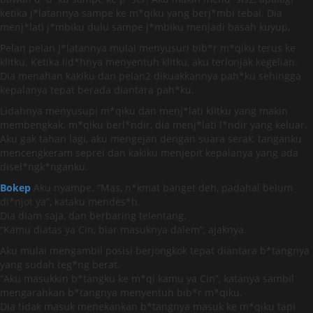
ketika j*latannya sampe ke m*qiku yang berj*mbi tebal. Dia
menj*lati j*mbiku dulu sampe j*mbiku menjadi basah kuyup,
Pelan pelan j*latannya mulai menyusuri bib*r m*qiku terus ke
klitku. Ketika lid*hnya menyentuh klitku, aku terlonjak kegelian.
Dia menahan kakiku dan pelan2 dikuakkannya pah*ku sehingga
kepalanya tepat berada diantara pah*ku.
Lidahnya menyusupi m*qiku dan menj*lati klitku yang makin
membengkak. m*qiku berl*ndir, dia menj*lati l*ndir yang keluar.
Aku gak tahan lagi, aku mengejan dengan suara serak, tanganku
mencengkeram seprei dan kakiku menjepit kepalanya yang ada
disel*ngk*nganku.
Bokep
Aku nyampe. “Mas, n*kmat banget deh, padahal belum
di*njot ya”, kataku mendes*h.
Dia diam saja, dan berbaring telentang.
“Kamu diatas ya Cin, biar masuknya dalem”, ajaknya.
Aku mulai mengambil posisi berjongkok tepat diantara b*tangnya
yang sudah teg*ng berat.
“Aku masukkin b*tangku ke m*qi kamu ya Cin”, katanya sambil
mengarahkan b*tangnya menyentuh bib*r m*qiku.
Dia tidak masuk menekankan b*tangnya masuk ke m*qiku tapi