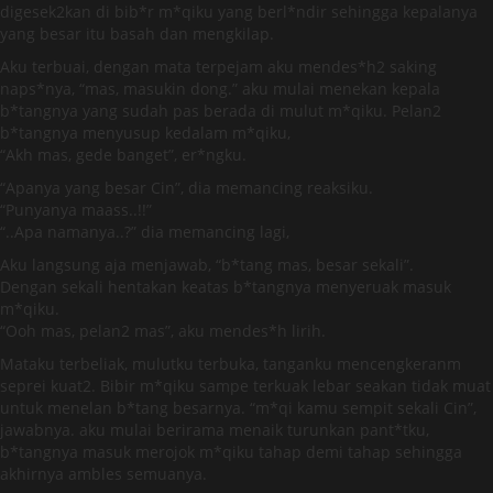
digesek2kan di bib*r m*qiku yang berl*ndir sehingga kepalanya
yang besar itu basah dan mengkilap.
Aku terbuai, dengan mata terpejam aku mendes*h2 saking
naps*nya, “mas, masukin dong.” aku mulai menekan kepala
b*tangnya yang sudah pas berada di mulut m*qiku. Pelan2
b*tangnya menyusup kedalam m*qiku,
“Akh mas, gede banget”, er*ngku.
“Apanya yang besar Cin”, dia memancing reaksiku.
“Punyanya maass..!!”
“..Apa namanya..?” dia memancing lagi,
Aku langsung aja menjawab, “b*tang mas, besar sekali”.
Dengan sekali hentakan keatas b*tangnya menyeruak masuk
m*qiku.
“Ooh mas, pelan2 mas”, aku mendes*h lirih.
Mataku terbeliak, mulutku terbuka, tanganku mencengkeranm
seprei kuat2. Bibir m*qiku sampe terkuak lebar seakan tidak muat
untuk menelan b*tang besarnya. “m*qi kamu sempit sekali Cin”,
jawabnya. aku mulai berirama menaik turunkan pant*tku,
b*tangnya masuk merojok m*qiku tahap demi tahap sehingga
akhirnya ambles semuanya.