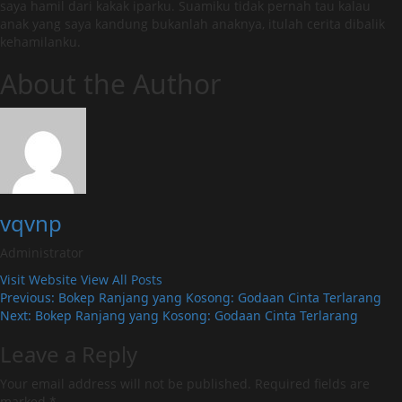
saya hamil dari kakak iparku. Suamiku tidak pernah tau kalau
anak yang saya kandung bukanlah anaknya, itulah cerita dibalik
kehamilanku.
About the Author
vqvnp
Administrator
Visit Website
View All Posts
Post
Previous:
Bokep Ranjang yang Kosong: Godaan Cinta Terlarang
Next:
Bokep Ranjang yang Kosong: Godaan Cinta Terlarang
navigation
Leave a Reply
Your email address will not be published.
Required fields are
marked
*