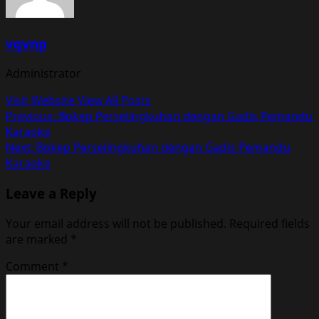
vqvnp
Administrator
Visit Website
View All Posts
Post
Previous:
Bokep Perselingkuhan dengan Gadis Pemandu
Karaoke
navigation
Next:
Bokep Perselingkuhan dengan Gadis Pemandu
Karaoke
Leave a Reply
Your email address will not be published.
Required fields
are marked
*
Comment
*