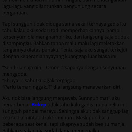
lagu-lagu yang dilantunkan pengunjung secara
bergantian.
Tapi sungguh tidak diduga sama sekali ternaya gadis itu
tahu kalau aku sedari tadi memperhatikannya. Sambil
tersenyum dia menghampiriku, dan langsung saja duduk
disampingku. Bahkan tanpa malu-malu lagi meletakkan
tangannya diatas pahaku. Tentu saja aku sangat terkejut
dengan keberaniannyayang kuanggap luar biasa ini.
“Sendirian aja nih .. Omm..,” sapanya dengan senyuman
menggoda.
“Eh, iya..,” sahutku agak tergagap.
“Perlu teman nggak..?” dia langsung menawarkan diri.
Aku tidk bisa langsung menjawab. Sunnguh mati, aku
benar-benar
Bokep
tidak tahu kalu gadis muda belia ini
sungguh pandai merayu. Sehingga aku tidak sanggup lagi
ketika dia minta ditraktir minum. Meskipun baru
beberapa saat kenal, tapi sikapnya sudah begitu manja.
Bahkan seakan dia sudah lama mengenalku.