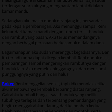
melangkah gontai kekamar mandi. Sebentar saja sudah
terdengar suara air yang menghantam lantai didalam
kamar mandi.
Sedangkan aku masih duduk diranjang ini, bersandar
pada kepala pembaringan. Aku menunggu sampai Reni
keluar dari kamar mandi dengan tubuh terlilit handuk
dan rambut yang basah. Aku terus memandanginya
dengan berbagai perasaan berkecamuk didalam dada.
Bagaimanapun aku sudah merenggut kegadisannya. Dan
itu terjadi tanpa dapat dicegah kembali. Reni duduk disisi
pembaringan sambil mengeringkan rambutnya dengan
handuk lain. Aku memeluk pinggangnya, dan menciumi
punggungnya yang putih dan halus.
Bokep
Reni menggeliat sedikit, tapi tidk menolak ketika
aku membawanya kembali berbaring diatas ranjang.
Gairahku kembali bangkit saat handuk yang melilit
tubuhnya terlepas dan terbentang pemandangan yang
begitu menggairahkan datang dari keindahan kedua
belah payudaranya yang kencang dan montok, serta