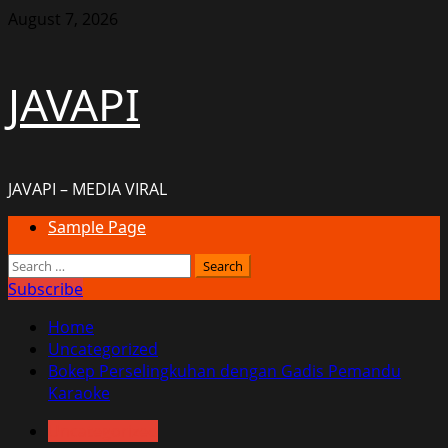
Skip
August 7, 2026
to
content
JAVAPI
JAVAPI – MEDIA VIRAL
Primary
Sample Page
Menu
Search
for:
Subscribe
Home
Uncategorized
Bokep Perselingkuhan dengan Gadis Pemandu
Karaoke
Uncategorized