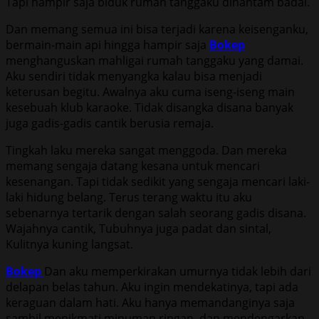
Tapi hampir saja biduk rumah tanggaku dihantam badai.
Dan memang semua ini bisa terjadi karena keisenganku,
bermain-main api hingga hampir saja
Bokep
menghanguskan mahligai rumah tanggaku yang damai.
Aku sendiri tidak menyangka kalau bisa menjadi
keterusan begitu. Awalnya aku cuma iseng-iseng main
kesebuah klub karaoke. Tidak disangka disana banyak
juga gadis-gadis cantik berusia remaja.
Tingkah laku mereka sangat menggoda. Dan mereka
memang sengaja datang kesana untuk mencari
kesenangan. Tapi tidak sedikit yang sengaja mencari laki-
laki hidung belang. Terus terang waktu itu aku
sebenarnya tertarik dengan salah seorang gadis disana.
Wajahnya cantik, Tubuhnya juga padat dan sintal,
Kulitnya kuning langsat.
Bokep
Dan aku memperkirakan umurnya tidak lebih dari
delapan belas tahun. Aku ingin mendekatinya, tapi ada
keraguan dalam hati. Aku hanya memandanginya saja
sambil menikmati minuman ringan, dan mendengarkan