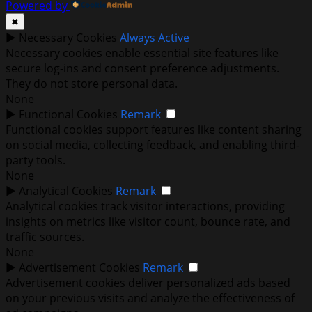
Powered by
✖
►
Necessary Cookies
Always Active
Necessary cookies enable essential site features like
secure log-ins and consent preference adjustments.
They do not store personal data.
None
►
Functional Cookies
Remark
Functional cookies support features like content sharing
on social media, collecting feedback, and enabling third-
party tools.
None
►
Analytical Cookies
Remark
Analytical cookies track visitor interactions, providing
insights on metrics like visitor count, bounce rate, and
traffic sources.
None
►
Advertisement Cookies
Remark
Advertisement cookies deliver personalized ads based
on your previous visits and analyze the effectiveness of