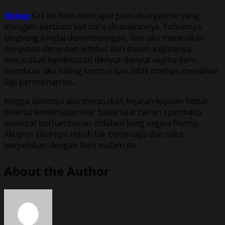
Bokep
Kali ini Reni mencapai puncak orgasme yang
mungkin pertama kali baru dirasakannya. Tubuhnya
langsung lunglai dipembaringan, dan aku merasakan
denyutan-denyutan lembut dari dalam vaginanya,
merasakan kenikmatan denyut-denyut vagina Reni,
membuat aku hilang kontrol dan tidak mampu menahan
lagi permainan ini..
hingga akhirnya aku merasakan kejatan-kejatan hebat
disertai kenikmatan luar biasa saat cairan spermaku
muncrat berhamburan didalam liang vagina Renny.
Akupun akhirnya rebah tak bertenaga dan tidur
berpelukan dengan Reni malam itu.
About the Author