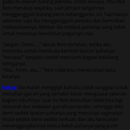
gadis itu kearah batang penisku. Entah kenapa, tiba-tiba
Reni menatap wajahku, saat jari-jari tangannya
menggenggam batang penis kebangganku ini, Tapi hanya
sebentar saja dia menggenggam penisku dan kemudian
melepaskannya. Bahkan dia melipat pahanya yang indah
untuk menutupi keindahan pagarayu-nya.
“Jangan, Omm…, ” desah Reni tertahan, ketika aku
mencoba untuk membuka kembali lipatan pahanya.
“Kenapa?” tanyaku sambil menciumi bagian belakang
telinganya.
“Aku.. hmm, aku…” Reni tidak bisa meneruskan kata-
katanya.
Bokep
Dia malah menggigit bahuku, tidak sanggup untuk
menahan gairah yang semakin besar menguasai seluruh
bagian tubuhnya. Saat itu Reni kemudian tidak bisa lagi
menolak dan melawan gairahnya sendiri, sehingga dikit
demi sedikit lipatan pahanya yang menutupi vaginanya
mulai sedikit-demi sedikit terkuak, dan aku kemudian
merenggangkannya kedua belah pahanya yang putih