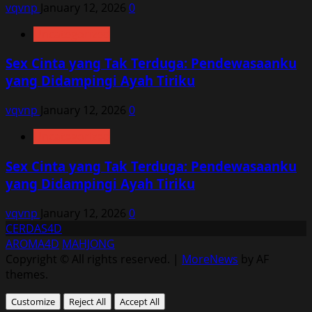
vqvnp
January 12, 2026
0
Uncategorized
Sex Cinta yang Tak Terduga: Pendewasaanku
yang Didampingi Ayah Tiriku
vqvnp
January 12, 2026
0
Uncategorized
Sex Cinta yang Tak Terduga: Pendewasaanku
yang Didampingi Ayah Tiriku
vqvnp
January 12, 2026
0
CERDAS4D
AROMA4D
MAHJONG
Copyright © All rights reserved.
|
MoreNews
by AF
themes.
Customize
Reject All
Accept All