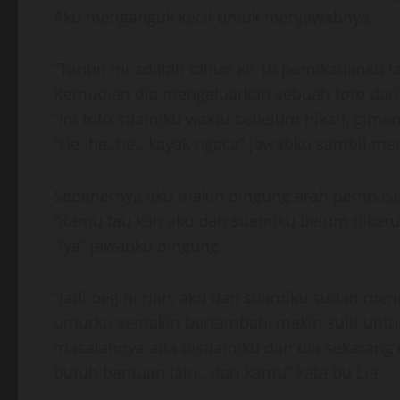
Aku menganguk kecil untuk menjawabnya.
“Tahun ini adalah tahun ke 10 pernikahanku la
Kemudian dia mengeluarkan sebuah foto dar
“Ini foto suamiku waktu sebelum nikah, giman
“He..he..he.. kayak ngaca” jawabku sambil me
Sebenernya aku makin bingung arah pembicar
“Kamu tau kan aku dan suamiku belum dikaruni
“Iya” jawabku bingung.
“Jadi begini rian, aku dan suamiku sudah men
umurku semakin bertambah, makin sulit untu
masalahnya ada disuamiku dan dia sekarang 
butuh bantuan lain.. dari kamu” kata bu Lia.