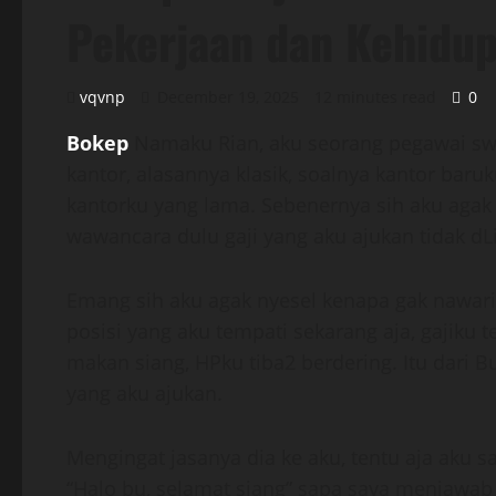
Pekerjaan dan Kehidu
vqvnp
December 19, 2025
12 minutes read
0
Bokep
Namaku Rian, aku seorang pegawai swa
kantor, alasannya klasik, soalnya kantor baruk
kantorku yang lama. Sebenernya sih aku agak 
wawancara dulu gaji yang aku ajukan tidak dLi
Emang sih aku agak nyesel kenapa gak nawarin y
posisi yang aku tempati sekarang aja, gajiku te
makan siang, HPku tiba2 berdering. Itu dari 
yang aku ajukan.
Mengingat jasanya dia ke aku, tentu aja aku 
“Halo bu, selamat siang” sapa saya menjawab 