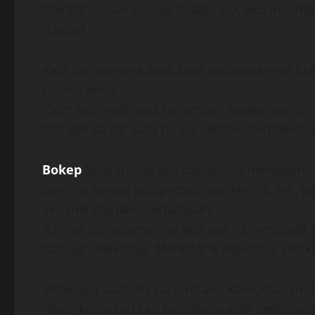
“Cantik”. Sesampainya di kafe xxx, aku melih
dipojok.
Kafe itu memang agak sepi, pelanggannya bias
pulang kerja.
“Sore bu, maaf agak terlambat” kataku sambi
“Oh gak pa-pa” kata bu Lia sambil mempersil
Bokep
Selanjutnya aku dan bu Lia mengobrol b
penting sampe gosip-gosipnya. He..he..he.. g
aku mengajukan pertanyaan.
“Oh iya bu, sebenernya ada apa ya mengajak 
“Oh iya” jawabnya. Mend*d*k wajahnya sediki
Beberapa saat ibu Lia terdiam. Kemudian mula
“Rian, kamu tau kan kalo aku sudah berkeluarg