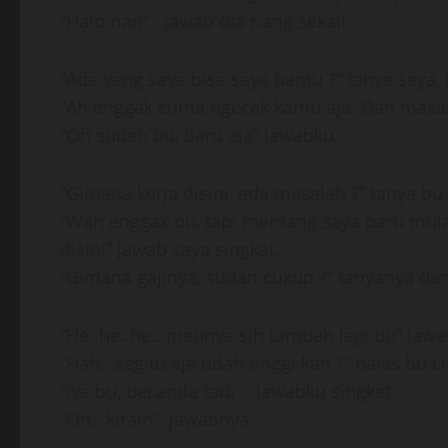
“Halo rian”.. jawab dia riang sekali.
“Ada yang saya bisa saya bantu ?” tanya saya, 
“Ah enggak cuma ngecek kamu aja. Dah makan
“Oh sudah bu, baru aja” jawabku.
“Gimana kerja disini, ada masalah ?” tanya bu L
“Wah enggak bu, tapi memang saya baru mula
disini” jawab saya singkat.
“Gimana gajinya, sudah cukup ?” tanyanya d
“He..he..he.. maunya sih tambah lagi bu” jawa
“Hah.. segitu aja udah tinggi kan ?” balas bu Li
“Iya bu, becanda tadi”.. jawabku singkat.
“Oh.. kirain”. jawabnya.