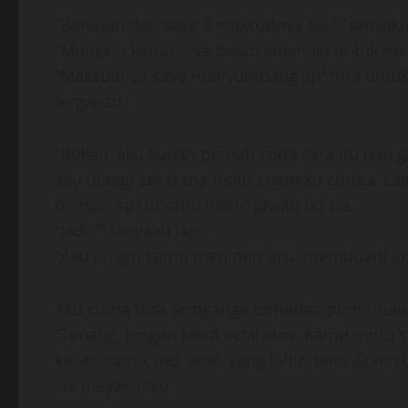
“Bantuan dari saya ? maksudnya bu ?” tanyak
“Mungkin kamu bisa bantu suamiku untuk me
“Maksudnya saya menyumbang sp*rma untuk b
tergagap.
“Bukan, aku sudah pernah coba cara itu dan
aku ulangi sekarang tentu suamiku curiga. La
dengan sp*rmamu nanti” jawab bu Lia.
“Jadi ?” tanyaku lagi.
“Aku pingin kamu meniduri aku, membuahi ak
Aku cuma bisa ternganga terhadap permintaan 
“Tenang, jangan takut ketahuan. Kamu mirip 
kalian sama, jadi anak yang lahir nanti akan s
Lia meyakiniku.