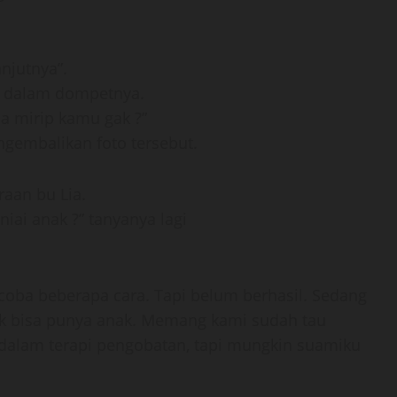
njutnya”.
i dalam dompetnya.
a mirip kamu gak ?”
ngembalikan foto tersebut.
aan bu Lia.
ai anak ?” tanyanya lagi
coba beberapa cara. Tapi belum berhasil. Sedang
k bisa punya anak. Memang kami sudah tau
dalam terapi pengobatan, tapi mungkin suamiku