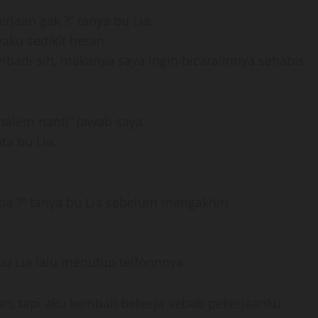
rjaan gak ?” tanya bu Lia.
aku sedikit heran.
ibadi sih, makanya saya ingin bicaraiinnya sehabis
malem nanti” jawab saya.
ta bu Lia.
apa ?” tanya bu Lia sebelum mengakhiri
 bu Lia lalu menutup telfonnnya.
n, tapi aku kembali bekerja sebab pekerjaanku