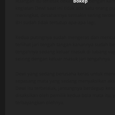
Ruangan itu terletak dekat
Bokep
dengan kama
kegiatan Dewi saat ini tidak ada satu orang p
meningkat, desahannya semakin sering terde
BH sudah tidak tertutup apa-apa lagi,
Kedua putingnya sudah mengeras dan mencua
terlihat jari tengah tangan kanannya sudah ber
tengahnya sedang keluar masuk di lubang vagin
seiring dengan keluar masuk jari tengahnya.
Dewi yang sedang berusaha keras untuk menc
sepasang mata yang sedang menyaksikan aksi
Dewi itu terbelalak, jantungnya berdegup 
disaksikan oleh pemilik kedua bola mata itu
terbayangkan olehnya.