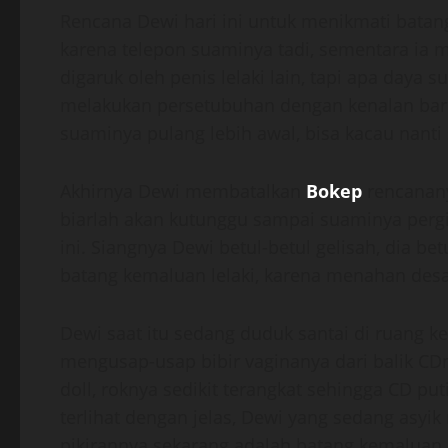
Rencana Dewi hari ini untuk menikmati bata
karena telepon suaminya tadi, sementara ia 
digaruk oleh penis lelaki lain, tapi apa daya s
melakukan persetubuhan dengan kenalan baru
suaminya pulang lebih awal, bisa kacau nant
Akhirnya Dewi membatalkan
Bokep
rencananya
biarlah akan kutunggu sampai suaminya pergi
ini. Siangnya Dewi betul-betul gelisah, dia b
batang kemaluan lelaki, karena menahan desa
Dewi saat itu sedang duduk santai di ruang 
mengusap-usap bibir vaginanya dari balik CD
doll, roknya sedikit terangkat sehingga CD pu
terlihat dengan jelas, Dewi yang sedang asyik
pikirannya sekarang adalah batang kemaluan l