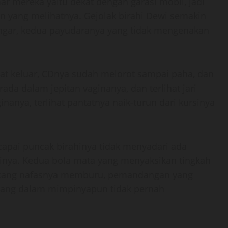
r mereka yaitu dekat dengan garasi mobil, jadi
un yang melihatnya. Gejolak birahi Dewi semakin
ngar, kedua payudaranya yang tidak mengenakan
t keluar, CDnya sudah melorot sampai paha, dan
ada dalam jepitan vaginanya, dan terlihat jari
anya, terlihat pantatnya naik-turun dari kursinya
apai puncak birahinya tidak menyadari ada
nya. Kedua bola mata yang menyaksikan tingkah
kencang nafasnya memburu, pemandangan yang
, yang dalam mimpinyapun tidak pernah