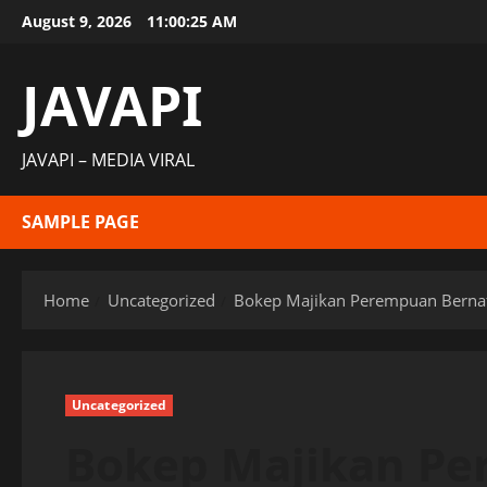
Skip
August 9, 2026
11:00:25 AM
to
content
JAVAPI
JAVAPI – MEDIA VIRAL
SAMPLE PAGE
Home
Uncategorized
Bokep Majikan Perempuan Bernaf
Uncategorized
Bokep Majikan Pe