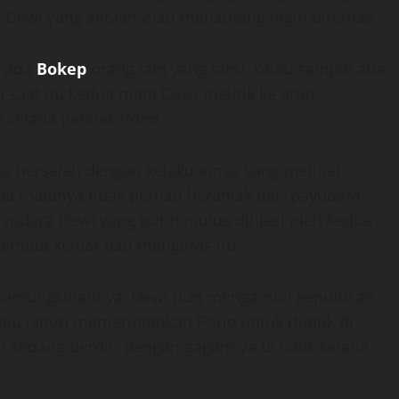
a Dewi yang seolah-olah menantang ingin diremas.
i ada
Bokep
orang lain yang tahu, kalau sampai ada
 saat itu kedua mata Dewi melirik ke arah
i celana pendek Pono.
sa bersalah dengan kelakuannya yang melihat
ua matanya tidak pernah beranjak dari payudara
udara Dewi yang putih mulus dihiasi oleh kedua
mbul keluar dan mengeras itu.
kemungkinannya, Dewi pun mengambil keputusan
lalu iapun memerintahkan Pono untuk duduk di
 sedang berdiri dengan gagahnya di balik celana