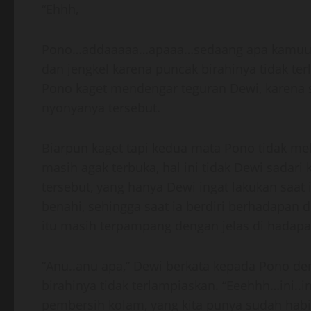
“Ehhh,
Pono…addaaaaa…apaaa…sedaang apa kamuuu…,
dan jengkel karena puncak birahinya tidak 
Pono kaget mendengar teguran Dewi, karena sa
nyonyanya tersebut.
Biarpun kaget tapi kedua mata Pono tidak m
masih agak terbuka, hal ini tidak Dewi sadari
tersebut, yang hanya Dewi ingat lakukan saat i
benahi, sehingga saat ia berdiri berhadapan
itu masih terpampang dengan jelas di hadap
“Anu..anu apa,” Dewi berkata kepada Pono de
birahinya tidak terlampiaskan. “Eeehhh…ini..
pembersih kolam, yang kita punya sudah hab