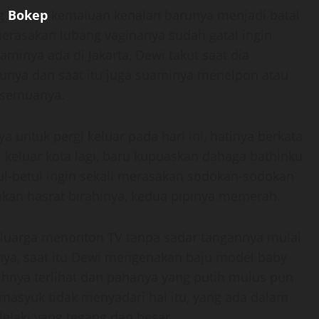
ng
Bokep
kemaluan kenalan barunya menjadi batal
merasakan lubang vaginanya sudah gatal ingin
uaminya ada di Jakarta, Dewi takut saat dia
nya dan saat itu juga suaminya menelpon atau
i semuanya.
 untuk pergi keluar pada hari ini, hatinya berkata
 keluar kota lagi, baru kupuaskan dahaga bathinku
etul-betul ingin sekali merasakan sodokan-sodokan
kan hasrat birahinya, kedua pipinya memerah.
keluarga menonton TV tanpa sadar tangannya mulai
nya, saat itu Dewi mengenakan baju model baby
tihnya terlihat dan pahanya yang putih mulus pun
 masyuk tidak menyadari hal itu, yang ada dalam
elaki yang tegang dan besar.