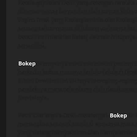
Kedua payudara Dewi yang setengah terbuka 
diremas-remas bergantian oleh tangan kirinya
vagina Dewi yang kadang terlihat dan kadang t
sedang keluar masuk di lubang vaginanya it
berkali-kali menelan ludah, seumur hidupny
seperti ini.
Bokep
Si empunya mata merasakan penisnya 
berkedip kedua matanya tertuju ketubuh Dew
tubuh Dewi terlihat olehnya meregang-regang,
pendeknya menggelembung oleh desakan penis
pendeknya,
Pada saat kepala Dewi mendongak
Bokep
ke 
menangkap sesosok tubuh si empunya mata ta
yang sedang menyaksikan ulah liarnya tersebut