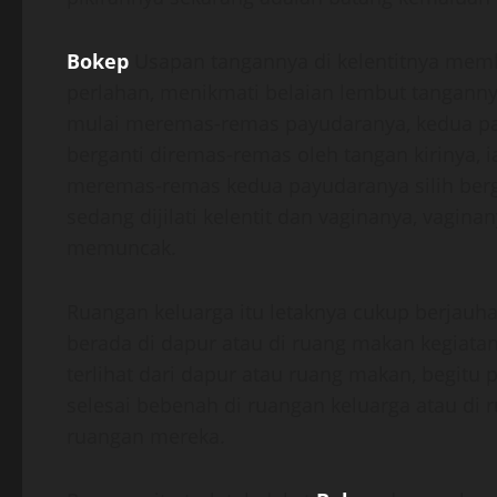
Bokep
Usapan tangannya di kelentitnya mem
perlahan, menikmati belaian lembut tangannya 
mulai meremas-remas payudaranya, kedua pa
berganti diremas-remas oleh tangan kirinya
meremas-remas kedua payudaranya silih berg
sedang dijilati kelentit dan vaginanya, vagin
memuncak.
Ruangan keluarga itu letaknya cukup berjauh
berada di dapur atau di ruang makan kegiatan
terlihat dari dapur atau ruang makan, begitu
selesai bebenah di ruangan keluarga atau di 
ruangan mereka.