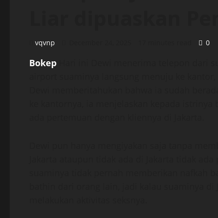
Liar dipuaskan P
vqvnp
December 24, 2025
17 minutes read
0
Bokep
Hari ini Dewi menerima telepon dari su
airport suaminya langsung menuju ke kantor,
Dewi memberitahukan bahwa ia sudah berada 
ke kantornya, ia menjelaskan kepada istri
ada pertemuan dengan kliennya di Jakarta.
Dewi pun hanya mengiyakan saja tanpa membe
Jakarta ataupun tidak ada di Jakarta tidak ad
suaminya tidak pernah memberikan nafkah ba
bathin dari orang lain, jadi kalau suaminya d
melakukan aktivitas seksnya.