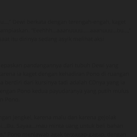
” Dewi berkata dengan terengah-engah, kaget
terlampiaskan. “Eeehhh…aaanuuuu…..aaanuuu…bu…,”
at itu dirinya sedang asyik melihat aksi
elepaskan pandangannya dari tubuh Dewi yang
 karena ia kaget dengan kehadiran Pono di ruangan
a berdiri dari kursinya tadi adalah CDnya yang ia
 dengan Pono kedua payudaranya yang putih mulus
an Pono.
ngan jengkel, karena malu dan karena gejolak
ini..,Bu. Sayaa…mau minta uang untuk beli bahan
is,” Pono menjawab agak tergagap-gagap, dengan