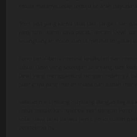
kedua matanya tetap tertuju ke arah payudar
“Pon, apa yang kamu lihat tadi, jangan sampa
yang tahu, kamu saya pecat,” ancam Dewi, dan
selangkangan Pono, dan ia melihat tonjolan d
Pono betul-betul merasa ketakutan dan mera
tubuh Dewi yang setengah telanjang, tapi ked
Dewi yang menggantung dengan indahnya, pay
putingnya yang merah muda dan sudah menye
Setelah menimbang-nimbang dengan segala 
untuk melakukan “quickie sex” dengan Pono, 
sofa. Dewi tahu bahwa penis Pono sudah pasti
pendeknya itu.