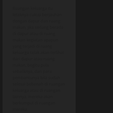
Ruangan keluarga itu
letaknya cukup berjauhan
dengan dapur dan ruang
makan, jika sedang berada
di dapur atau di ruang
makan kegiatan apapun
yang terjadi di ruang
keluarga tidak akan terlihat
dari dapur atau ruang
makan, begitu pula
sebaliknya, dan para
pembantunya bila sudah
selesai bebenah di ruangan
keluarga atau di ruangan
lainnya, mereka akan
berkumpul di ruangan
mereka.