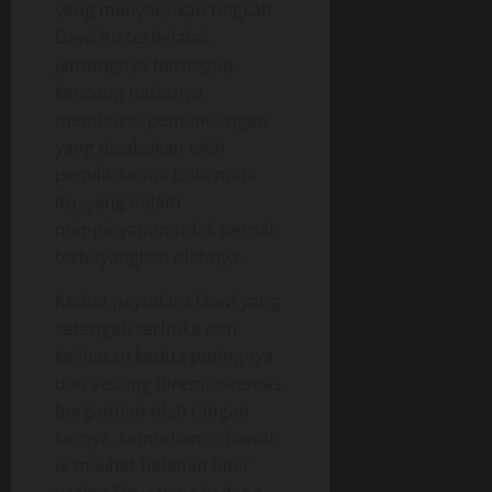
yang menyaksikan tingkah
Dewi itu terbelalak,
jantungnya berdegup
kencang nafasnya
memburu, pemandangan
yang disaksikan oleh
pemilik kedua bola mata
itu, yang dalam
mimpinyapun tidak pernah
terbayangkan olehnya.
Kedua payudara Dewi yang
setengah terbuka dan
kelihatan kedua putingnya
dan sedang diremas-remas
bergantian oleh tangan
kirinya, kemudian di bawah
ia melihat belahan bibir