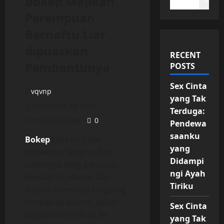
Bokep Majikan
Search
Perempuan
Bernafsu Liar
dipuaskan
RECENT
Pembantunya
POSTS
Sex Cinta
vqvnp
yang Tak
December 24, 2025
Terduga:
17 minutes read
0
Pendewa
saanku
Bokep
Hari ini Dewi
yang
menerima telepon dari
Didampi
suaminya yang baru saja
ngi Ayah
kembali di Jakarta. Dari
Tiriku
airport suaminya langsung
menuju ke kantor, dalam
Sex Cinta
perjalanan menuju ke
yang Tak