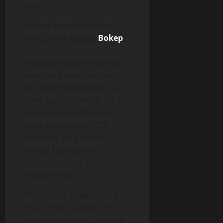
lutut.
Batang kemaluan Pono
yang sudah tegang
Bokep
terangguk-angguk saat
celana pendeknya terlepas,
ternyata Pono pada saat
itu tidak mengenakan CD,
Dewi kaget karena ia tidak
menyangka bahwa Pono
tidak mengenakan CD,
penisnya yang sudah
sangat tegang sekali
teracung-acung di
hadapannya.
“Ingat, Pon, apapun yang
terjadi kamu jangan cerita
kepada siapapun,” kembali