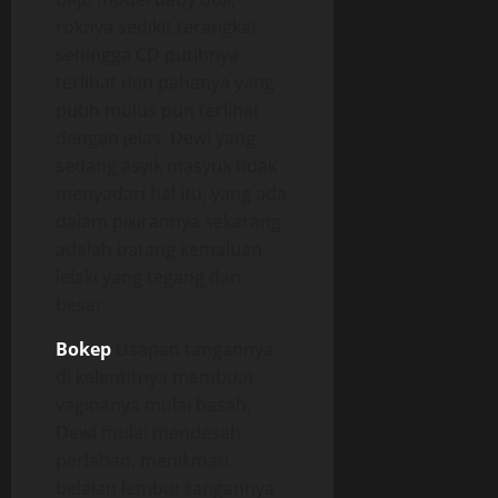
roknya sedikit terangkat
sehingga CD putihnya
terlihat dan pahanya yang
putih mulus pun terlihat
dengan jelas, Dewi yang
sedang asyik masyuk tidak
menyadari hal itu, yang ada
dalam pikirannya sekarang
adalah batang kemaluan
lelaki yang tegang dan
besar.
Bokep
Usapan tangannya
di kelentitnya membuat
vaginanya mulai basah,
Dewi mulai mendesah
perlahan, menikmati
belaian lembut tangannya