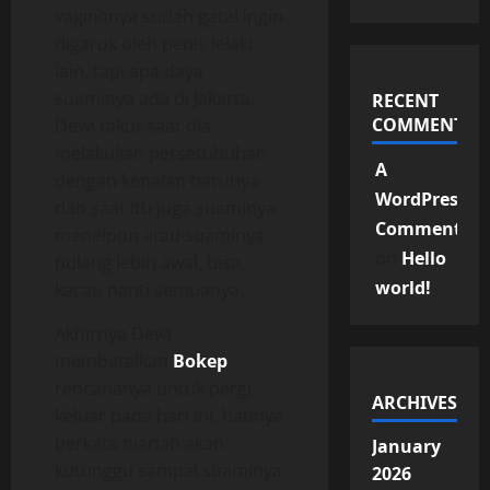
vaginanya sudah gatal ingin
digaruk oleh penis lelaki
lain, tapi apa daya
suaminya ada di Jakarta,
RECENT
COMMENTS
Dewi takut saat dia
melakukan persetubuhan
A
dengan kenalan barunya
WordPress
dan saat itu juga suaminya
Commenter
menelpon atau suaminya
on
Hello
pulang lebih awal, bisa
world!
kacau nanti semuanya.
Akhirnya Dewi
membatalkan
Bokep
rencananya untuk pergi
ARCHIVES
keluar pada hari ini, hatinya
berkata biarlah akan
January
kutunggu sampai suaminya
2026