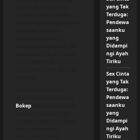
yang Tak
dia, karena selama ini
Terduga:
suaminya tidak pernah
Pendewa
memberikan nafkah bathin
saanku
untuknya, ia selalu
yang
mendapatkan nafkah
Didampi
bathin dari orang lain, jadi
ngi Ayah
kalau suaminya di Jakarta
Tiriku
malah membuat sulit Dewi
untuk melakukan aktivitas
Sex Cinta
seksnya.
yang Tak
Terduga:
Rencana Dewi hari ini
Pendewa
untuk menikmati batang
saanku
Bokep
kemaluan kenalan
yang
barunya menjadi batal
Didampi
karena telepon suaminya
ngi Ayah
tadi, sementara ia
Tiriku
merasakan lubang