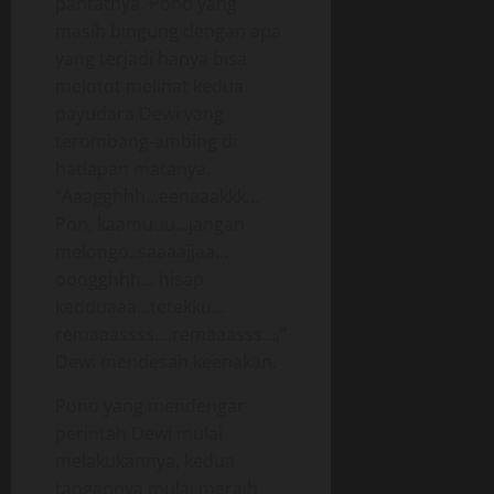
pantatnya. Pono yang
masih bingung dengan apa
yang terjadi hanya bisa
melotot melihat kedua
payudara Dewi yang
terombang-ambing di
hadapan matanya.
“Aaagghhh…eenaaakkk…
Pon, kaamuuu…jangan
melongo..saaaajjaa…
ooogghhh… hisap
kedduaaa…tetekku…
remaaassss….remaaasss…,”
Dewi mendesah keenakan.
Pono yang mendengar
perintah Dewi mulai
melakukannya, kedua
tangannya mulai meraih