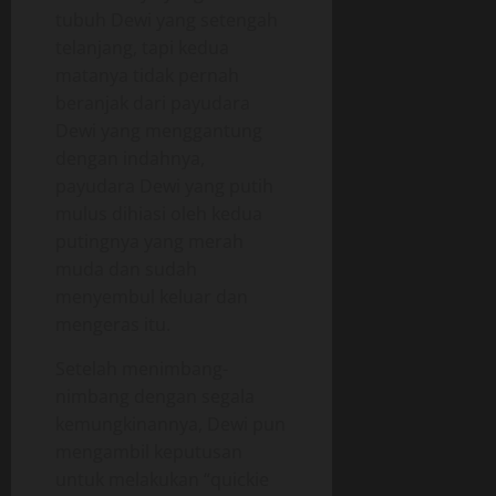
tubuh Dewi yang setengah
telanjang, tapi kedua
matanya tidak pernah
beranjak dari payudara
Dewi yang menggantung
dengan indahnya,
payudara Dewi yang putih
mulus dihiasi oleh kedua
putingnya yang merah
muda dan sudah
menyembul keluar dan
mengeras itu.
Setelah menimbang-
nimbang dengan segala
kemungkinannya, Dewi pun
mengambil keputusan
untuk melakukan “quickie