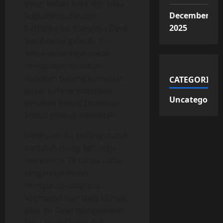
pergi keluar kota lagi, baru
December
kupuaskan dahaga
2025
bathinku ini. Siangnya Dewi
betul-betul gelisah, dia
betul-betul ingin sekali
merasakan sodokan-
sodokan batang kemaluan
CATEGORIES
lelaki, karena menahan
Uncategorize
desakan hasrat birahinya,
kedua pipinya memerah.
Dewi saat itu sedang duduk
santai di ruang keluarga
menonton TV tanpa sadar
tangannya mulai
mengusap-usap bibir
vaginanya dari balik CDnya,
saat itu Dewi mengenakan
baju model baby doll,