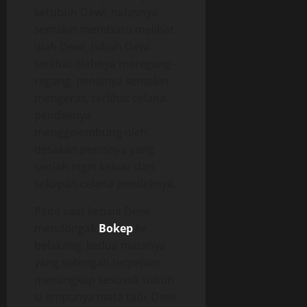
ketubuh Dewi, nafasnya
semakin memburu melihat
ulah Dewi, tubuh Dewi
terlihat olehnya meregang-
regang, penisnya semakin
mengeras, terlihat celana
pendeknya
menggelembung oleh
desakan penisnya yang
seolah ingin keluar dari
sekapan celana pendeknya,
Pada saat kepala Dewi
mendongak
Bokep
ke
belakang, kedua matanya
yang setengah terpejam
menangkap sesosok tubuh
si empunya mata tadi. Dewi