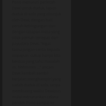
Pono menuruti perintah
Dewi untuk duduk, iapun
duduk di sofa yang ditunjuk
oleh Dewi, dengan hati
penuh kebingungan dan
dengan tatapan mata yang
tidak pernah terlepas dari
payudara Dewi. “Ingat
kamu jangan cerita kepada
siapapun, cukup hanya kita
berdua yang tahu masalah
ini, hhhmmm ..,” ancam
Dewi kembali sambil
berjalan menghampiri yang
sudah duduk di sofa, tanpa
membuang waktu Dewipun
mulai menurunkan celana
pendek Pono sampai ke