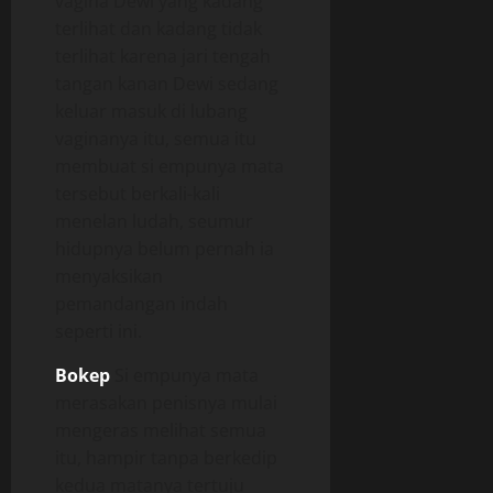
vagina Dewi yang kadang
terlihat dan kadang tidak
terlihat karena jari tengah
tangan kanan Dewi sedang
keluar masuk di lubang
vaginanya itu, semua itu
membuat si empunya mata
tersebut berkali-kali
menelan ludah, seumur
hidupnya belum pernah ia
menyaksikan
pemandangan indah
seperti ini.
Bokep
Si empunya mata
merasakan penisnya mulai
mengeras melihat semua
itu, hampir tanpa berkedip
kedua matanya tertuju