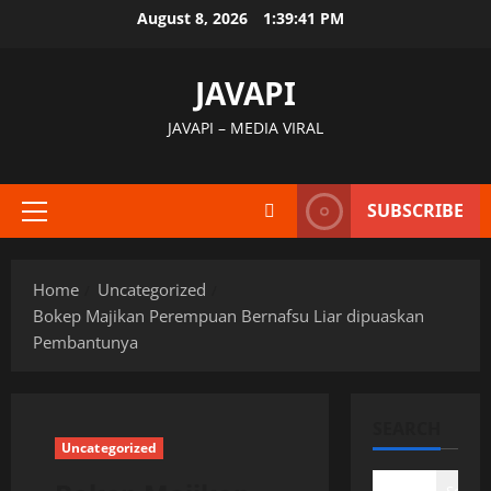
Skip
August 8, 2026
1:39:43 PM
to
content
JAVAPI
JAVAPI – MEDIA VIRAL
SUBSCRIBE
Primary
Menu
Home
Uncategorized
Bokep Majikan Perempuan Bernafsu Liar dipuaskan
Pembantunya
SEARCH
Uncategorized