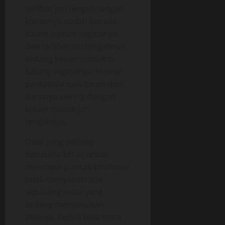
terlihat jari tengah tangan
kanannya sudah berada
dalam jepitan vaginanya,
dan terlihat jari tengahnya
sedang keluar masuk di
lubang vaginanya, terlihat
pantatnya naik-turun dari
kursinya seiring dengan
keluar masuk jari
tengahnya.
Dewi yang sedang
berusaha keras untuk
mencapai puncak birahinya
tidak menyadari ada
sepasang mata yang
sedang menyaksikan
aksinya. Kedua bola mata