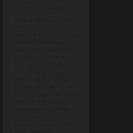
sedang asyik melihat aksi
nyonyanya tersebut.
Biarpun kaget tapi kedua
mata Pono tidak
melepaskan pandangannya
dari tubuh Dewi yang
masih agak terbuka, hal ini
tidak Dewi sadari karena ia
kaget dengan kehadiran
Pono di ruangan tersebut,
yang hanya Dewi ingat
lakukan saat ia berdiri dari
kursinya tadi adalah CDnya
yang ia benahi, sehingga
saat ia berdiri berhadapan
dengan Pono kedua
payudaranya yang putih
mulus itu masih