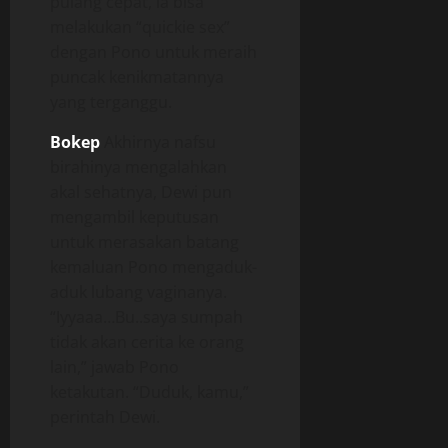
pulang cepat, ia bisa
melakukan “quickie sex”
dengan Pono untuk meraih
puncak kenikmatannya
yang terganggu.
Bokep
Akhirnya nafsu
birahinya mengalahkan
akal sehatnya, Dewi pun
mengambil keputusan
untuk merasakan batang
kemaluan Pono mengaduk-
aduk lubang vaginanya.
“Iyyaaa…Bu..saya sumpah
tidak akan cerita ke orang
lain,” jawab Pono
ketakutan. “Duduk, kamu,”
perintah Dewi.