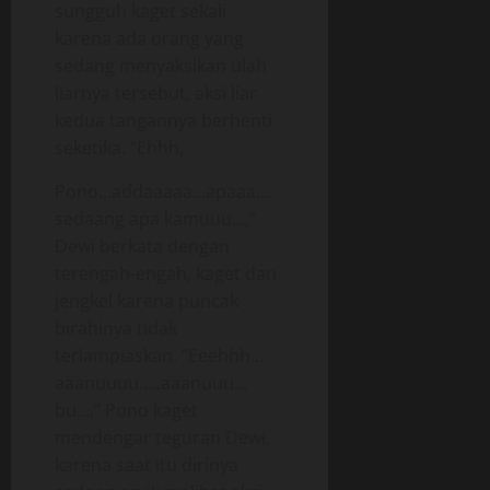
sungguh kaget sekali
karena ada orang yang
sedang menyaksikan ulah
liarnya tersebut, aksi liar
kedua tangannya berhenti
seketika. “Ehhh,
Pono…addaaaaa…apaaa…
sedaang apa kamuuu…,”
Dewi berkata dengan
terengah-engah, kaget dan
jengkel karena puncak
birahinya tidak
terlampiaskan. “Eeehhh…
aaanuuuu…..aaanuuu…
bu…,” Pono kaget
mendengar teguran Dewi,
karena saat itu dirinya