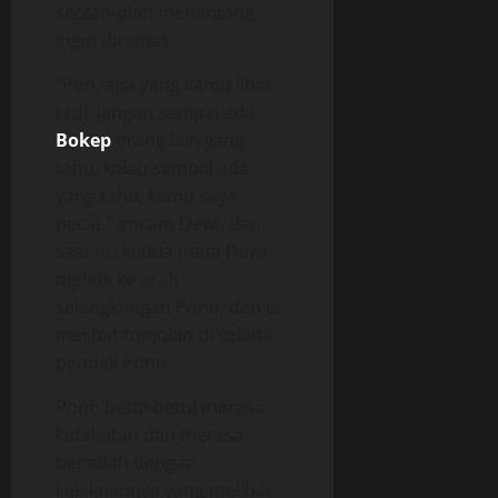
seolah-olah menantang
ingin diremas.
“Pon, apa yang kamu lihat
tadi, jangan sampai ada
Bokep
orang lain yang
tahu, kalau sampai ada
yang tahu, kamu saya
pecat,” ancam Dewi, dan
saat itu kedua mata Dewi
melirik ke arah
selangkangan Pono, dan ia
melihat tonjolan di celana
pendek Pono.
Pono betul-betul merasa
ketakutan dan merasa
bersalah dengan
kelakuannya yang melihat