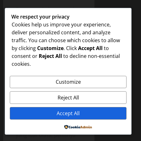
Pono yang belum pernah
We respect your privacy
melakukan seks ini,
Cookies help us improve your experience,
merasakan kenikmatan
deliver personalized content, and analyze
yang luar biasa,
traffic. You can choose which cookies to allow
kenikmatan yang belum
by clicking
Customize
. Click
Accept All
to
pernah ia alami selama ini,
consent or
Reject All
to decline non-essential
mulutnya mendesah-desah
cookies.
di tengah kesibukannya
menghisap-hisap payudara
Dewi, matanya merem
Customize
melek menikmati jepitan
lubang vagina Dewi pada
Reject All
penisnya, Pono merasakan
penisnya bergesekan
Accept All
dengan lubang vagina
Dewi, ia merasakan geli
Powered by
yang luar biasa, penisnya