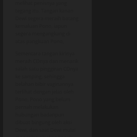
melihat penisnya yang
tegang itu. Tangan kanan
Dewi segera meraih batang
kemaluan Pono, iapun
segera mengangkang di
atas pangkuan Pono,
Sementara tangan kirinya
meraih CDnya dan menarik
salah satu pinggiran CDnya
ke samping, sehingga
belahan bibir vaginannya
terlihat dengan jelas oleh
Pono, Pono yang belum
pernah melakukan
hubungan badanpun
dibuat bingung oleh aksi
Dewi, dan saat Dewi mulai