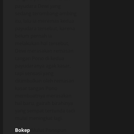
payudara Dewi yang
sedang terombang-ambing
itu, lalu ia meremas kedua
payudara tersebut, karena
belum pernah ia
melakukan hal tersebut,
Dewi merasakan remasan
tangan Pono di kedua
payudaranya agak kasar,
tapi sensasi yang
ditimbulkan oleh remasan
kasar tangan Pono
membuatnya merasakan
hal baru, gairah birahinya
yang sempat tertunda tadi
mulai meningkat lagi.
Bokep
Mulut Ponopun