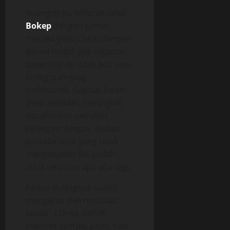
Ruangan itu terletak dekat
Bokep
dengan kamar
mereka yaitu dekat dengan
garasi mobil, jadi kegiatan
Dewi saat ini tidak ada satu
orang pun yang
melihatnya. Gejolak birahi
Dewi semakin meningkat,
desahannya semakin
sering terdengar, kedua
payudaranya yang tidak
mengenakan BH sudah
tidak tertutup apa-apa lagi,
Kedua putingnya sudah
mengeras dan mencuat
keluar, CDnya sudah
melorot sampai paha, dan