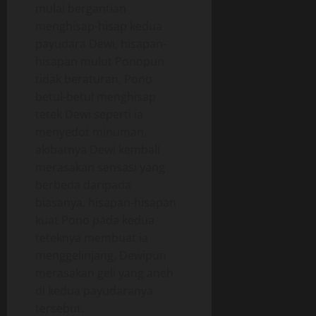
mulai bergantian
menghisap-hisap kedua
payudara Dewi, hisapan-
hisapan mulut Ponopun
tidak beraturan, Pono
betul-betul menghisap
tetek Dewi seperti ia
menyedot minuman,
akibatnya Dewi kembali
merasakan sensasi yang
berbeda daripada
biasanya, hisapan-hisapan
kuat Pono pada kedua
teteknya membuat ia
menggelinjang, Dewipun
merasakan geli yang aneh
di kedua payudaranya
tersebut.