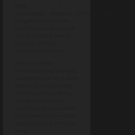
Dewi.
Ssleeeepppp…..bleeessss….bleeesss…..bleesss…
Dengan perlahan-lahan
penis Pono mulai melesak
masuk di lubang memek
Dewi dan akhirnya
terbenam seluruhnya,
Pono merasakan
kenikmatan yang luar biasa
yang belum pernah ia alami
selama ini, rasa geli yang
aneh menyelimuti dirinya,
saat penisnya terjepit
dalam lubang vagina Dewi,
Pono merasakan penisnya
seperti ada yang meremas-
remas.