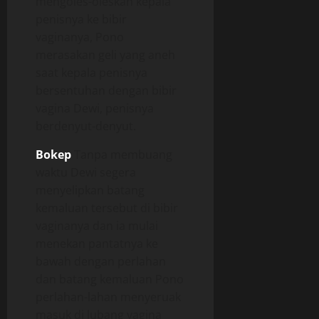
mengoles-oleskan kepala
penisnya ke bibir
vaginanya, Pono
merasakan geli yang aneh
saat kepala penisnya
bersentuhan dengan bibir
vagina Dewi, penisnya
berdenyut-denyut.
Bokep
Tanpa membuang
waktu Dewi segera
menyelipkan batang
kemaluan tersebut di bibir
vaginanya dan ia mulai
menekan pantatnya ke
bawah dengan perlahan
dan batang kemaluan Pono
perlahan-lahan menyeruak
masuk di lubang vagina