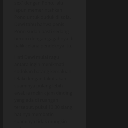
sex” dengan Pono, lalu
iapun memerintahkan
Pono untuk duduk di sofa.
Dewi tahu bahwa penis
Pono sudah pasti sedang
berdiri dengan gagahnya di
balik celana pendeknya itu.
Hati Dewi mulai ragu
antara ingin menikmati
sodokan batang kemaluan
lelaki dengan takut akan
suaminya pulang lebih
awal, ia melirik jam dinding
yang ada di ruangan
tersebut, pukul 13.30 siang,
hatinya membatin
suaminya tidak mungkin