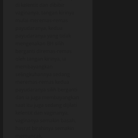
di kelentit dan dibibir
vaginanya, tangan kirinya
mulai meremas-remas
payudaranya, kedua
payudaranya yang tidak
mengenakan BH silih
berganti diremas-remas
oleh tangan kirinya, ia
membayangkan
selingkuhannya sedang
meremas-remas kedua
payudaranya silih berganti
dan ia juga membayangkan
saat itu juga sedang dijilati
kelentit dan vaginanya,
vaginanya semakin basah,
hasrat birahinya semakin
memuncak.