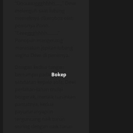
“Ooouuuggghhhh…..,” Dewi
melenguh saat lubang
memeknya diterobos oleh
penisnya Pono.
“Eeeeggghhhh……..,”
Ponopun mengerang
merasakan jepitan lubang
vagina Dewi di penisnya.
Dengan kedua tangan
bertumpu pada
Bokep
sandaran kepala sofa, Dewi
perlahan-lahan mulai
bergerak, menaik turunkan
pantatnya, kedua
payudaranyapun
terguncang naik turun
seiring dengan naik turun