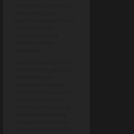
Dewi berkata. “Iyaah..bu…
saaayyyaaa….jaanji…,”
jawab Pono gagap, karena
ia kaget akan aksi
nyonyanya ini yang
membuka celana
pendeknya.
Ia sendiri bingung, dalam
hatinya berkata apa yang
dikehendaki oleh
nyonyanya ini, karena
belum pernah selama ini
ada perempuan yang
melihat penisnya apalagi
dalam keadaan tegang,
Pono pun merasa malu
karena nyonyanya sudah