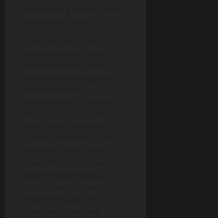
terpampang dengan jelas
di hadapan Pono.
“Anu..anu apa,” Dewi
berkata kepada Pono
dengan jengkel, karena
malu dan karena gejolak
birahinya tidak
terlampiaskan. “Eeehhh…
ini..ini..,Bu. Sayaa…mau
minta uang untuk beli
bahan pembersih kolam,
yang kita punya sudah
habis,” Pono menjawab
agak tergagap-gagap,
dengan kedua matanya
tetap tertuju ke arah
payudara Dewi yang