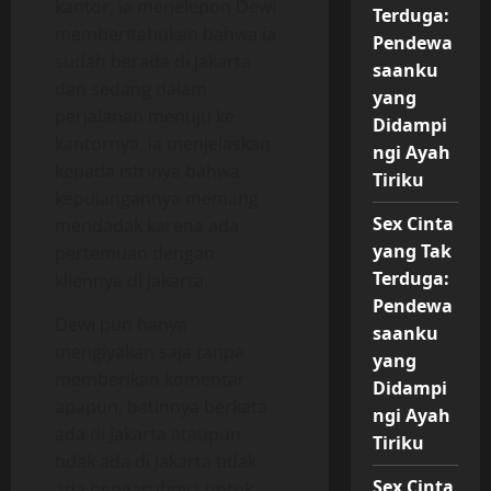
kantor, ia menelepon Dewi
Terduga:
memberitahukan bahwa ia
Pendewa
sudah berada di Jakarta
saanku
dan sedang dalam
yang
perjalanan menuju ke
Didampi
kantornya, ia menjelaskan
ngi Ayah
kepada istrinya bahwa
Tiriku
kepulangannya memang
Sex Cinta
mendadak karena ada
yang Tak
pertemuan dengan
Terduga:
kliennya di Jakarta.
Pendewa
Dewi pun hanya
saanku
mengiyakan saja tanpa
yang
memberikan komentar
Didampi
apapun, batinnya berkata
ngi Ayah
ada di Jakarta ataupun
Tiriku
tidak ada di Jakarta tidak
Sex Cinta
ada pengaruhnya untuk