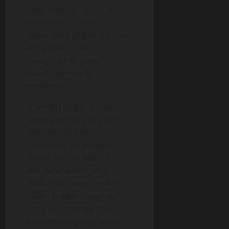
Dewi berkata. “Iyaah..bu…
saaayyyaaa….jaanji…,”
jawab Pono gagap, karena
ia kaget akan aksi
nyonyanya ini yang
membuka celana
pendeknya.
Ia sendiri bingung, dalam
hatinya berkata apa yang
dikehendaki oleh
nyonyanya ini, karena
belum pernah selama ini
ada perempuan yang
melihat penisnya apalagi
dalam keadaan tegang,
Pono pun merasa malu
karena nyonyanya sudah