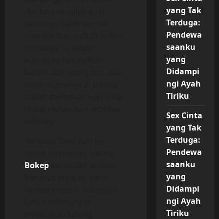
yang Tak
dia, karena selama ini
Terduga:
suaminya tidak pernah
Pendewa
memberikan nafkah bathin
saanku
untuknya, ia selalu
yang
mendapatkan nafkah
Didampi
bathin dari orang lain, jadi
ngi Ayah
kalau suaminya di Jakarta
Tiriku
malah membuat sulit Dewi
untuk melakukan aktivitas
Sex Cinta
seksnya.
yang Tak
Terduga:
Rencana Dewi hari ini
Pendewa
untuk menikmati batang
saanku
Bokep
kemaluan kenalan
yang
barunya menjadi batal
Didampi
karena telepon suaminya
ngi Ayah
tadi, sementara ia
Tiriku
merasakan lubang