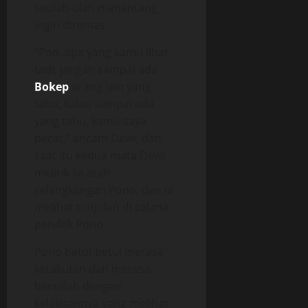
seolah-olah menantang
ingin diremas.
“Pon, apa yang kamu lihat
tadi, jangan sampai ada
Bokep
orang lain yang
tahu, kalau sampai ada
yang tahu, kamu saya
pecat,” ancam Dewi, dan
saat itu kedua mata Dewi
melirik ke arah
selangkangan Pono, dan ia
melihat tonjolan di celana
pendek Pono.
Pono betul-betul merasa
ketakutan dan merasa
bersalah dengan
kelakuannya yang melihat