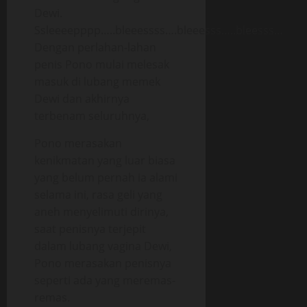
Dewi.
Ssleeeepppp…..bleeessss….bleeesss…..bleesss…
Dengan perlahan-lahan
penis Pono mulai melesak
masuk di lubang memek
Dewi dan akhirnya
terbenam seluruhnya,
Pono merasakan
kenikmatan yang luar biasa
yang belum pernah ia alami
selama ini, rasa geli yang
aneh menyelimuti dirinya,
saat penisnya terjepit
dalam lubang vagina Dewi,
Pono merasakan penisnya
seperti ada yang meremas-
remas.