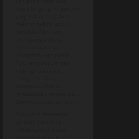
pantatnya. Pono yang
masih bingung dengan apa
yang terjadi hanya bisa
melotot melihat kedua
payudara Dewi yang
terombang-ambing di
hadapan matanya.
“Aaagghhh…eenaaakkk…
Pon, kaamuuu…jangan
melongo..saaaajjaa…
ooogghhh… hisap
kedduaaa…tetekku…
remaaassss….remaaasss…,”
Dewi mendesah keenakan.
Pono yang mendengar
perintah Dewi mulai
melakukannya, kedua
tangannya mulai meraih