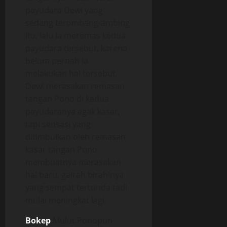
payudara Dewi yang
sedang terombang-ambing
itu, lalu ia meremas kedua
payudara tersebut, karena
belum pernah ia
melakukan hal tersebut,
Dewi merasakan remasan
tangan Pono di kedua
payudaranya agak kasar,
tapi sensasi yang
ditimbulkan oleh remasan
kasar tangan Pono
membuatnya merasakan
hal baru, gairah birahinya
yang sempat tertunda tadi
mulai meningkat lagi.
Bokep
Mulut Ponopun