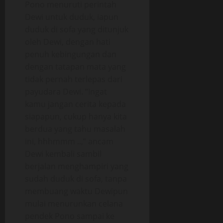
Pono menuruti perintah
Dewi untuk duduk, iapun
duduk di sofa yang ditunjuk
oleh Dewi, dengan hati
penuh kebingungan dan
dengan tatapan mata yang
tidak pernah terlepas dari
payudara Dewi. “Ingat
kamu jangan cerita kepada
siapapun, cukup hanya kita
berdua yang tahu masalah
ini, hhhmmm ..,” ancam
Dewi kembali sambil
berjalan menghampiri yang
sudah duduk di sofa, tanpa
membuang waktu Dewipun
mulai menurunkan celana
pendek Pono sampai ke