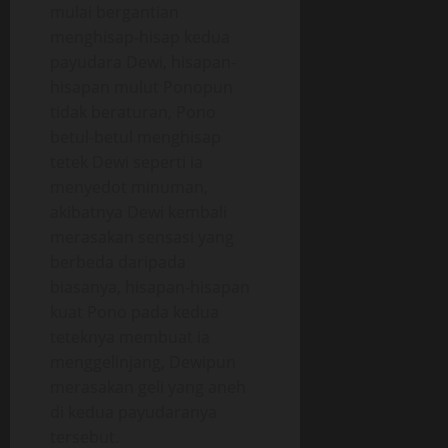
mulai bergantian
menghisap-hisap kedua
payudara Dewi, hisapan-
hisapan mulut Ponopun
tidak beraturan, Pono
betul-betul menghisap
tetek Dewi seperti ia
menyedot minuman,
akibatnya Dewi kembali
merasakan sensasi yang
berbeda daripada
biasanya, hisapan-hisapan
kuat Pono pada kedua
teteknya membuat ia
menggelinjang, Dewipun
merasakan geli yang aneh
di kedua payudaranya
tersebut.