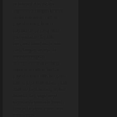
di kelentit dan dibibir
vaginanya, tangan kirinya
mulai meremas-remas
payudaranya, kedua
payudaranya yang tidak
mengenakan BH silih
berganti diremas-remas
oleh tangan kirinya, ia
membayangkan
selingkuhannya sedang
meremas-remas kedua
payudaranya silih berganti
dan ia juga membayangkan
saat itu juga sedang dijilati
kelentit dan vaginanya,
vaginanya semakin basah,
hasrat birahinya semakin
memuncak.