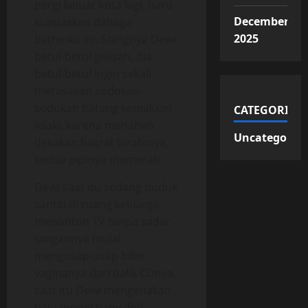
pergi keluar kota lagi, baru
December
kupuaskan dahaga
2025
bathinku ini. Siangnya Dewi
betul-betul gelisah, dia
betul-betul ingin sekali
merasakan sodokan-
sodokan batang kemaluan
CATEGORIES
lelaki, karena menahan
Uncategorize
desakan hasrat birahinya,
kedua pipinya memerah.
Dewi saat itu sedang duduk
santai di ruang keluarga
menonton TV tanpa sadar
tangannya mulai
mengusap-usap bibir
vaginanya dari balik CDnya,
saat itu Dewi mengenakan
baju model baby doll,