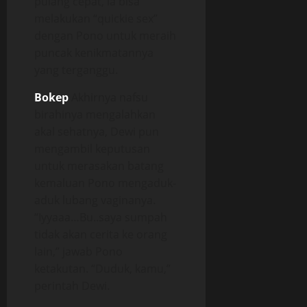
pulang cepat, ia bisa
melakukan “quickie sex”
dengan Pono untuk meraih
puncak kenikmatannya
yang terganggu.
Bokep
Akhirnya nafsu
birahinya mengalahkan
akal sehatnya, Dewi pun
mengambil keputusan
untuk merasakan batang
kemaluan Pono mengaduk-
aduk lubang vaginanya.
“Iyyaaa…Bu..saya sumpah
tidak akan cerita ke orang
lain,” jawab Pono
ketakutan. “Duduk, kamu,”
perintah Dewi.