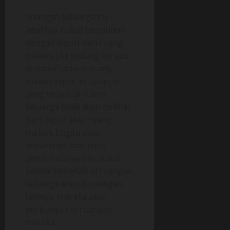
Ruangan keluarga itu
letaknya cukup berjauhan
dengan dapur dan ruang
makan, jika sedang berada
di dapur atau di ruang
makan kegiatan apapun
yang terjadi di ruang
keluarga tidak akan terlihat
dari dapur atau ruang
makan, begitu pula
sebaliknya, dan para
pembantunya bila sudah
selesai bebenah di ruangan
keluarga atau di ruangan
lainnya, mereka akan
berkumpul di ruangan
mereka.