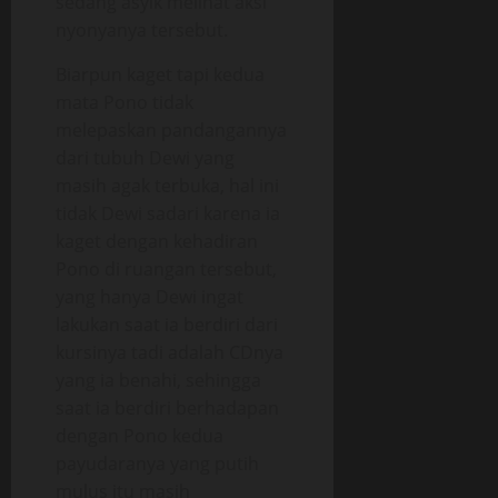
sedang asyik melihat aksi
nyonyanya tersebut.
Biarpun kaget tapi kedua
mata Pono tidak
melepaskan pandangannya
dari tubuh Dewi yang
masih agak terbuka, hal ini
tidak Dewi sadari karena ia
kaget dengan kehadiran
Pono di ruangan tersebut,
yang hanya Dewi ingat
lakukan saat ia berdiri dari
kursinya tadi adalah CDnya
yang ia benahi, sehingga
saat ia berdiri berhadapan
dengan Pono kedua
payudaranya yang putih
mulus itu masih