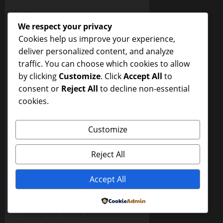
Pono yang belum pernah
We respect your privacy
melakukan seks ini,
Cookies help us improve your experience,
merasakan kenikmatan
deliver personalized content, and analyze
yang luar biasa,
traffic. You can choose which cookies to allow
kenikmatan yang belum
by clicking
Customize
. Click
Accept All
to
pernah ia alami selama ini,
consent or
Reject All
to decline non-essential
mulutnya mendesah-desah
cookies.
di tengah kesibukannya
menghisap-hisap payudara
Dewi, matanya merem
Customize
melek menikmati jepitan
lubang vagina Dewi pada
Reject All
penisnya, Pono merasakan
penisnya bergesekan
Accept All
dengan lubang vagina
Dewi, ia merasakan geli
Powered by
yang luar biasa, penisnya