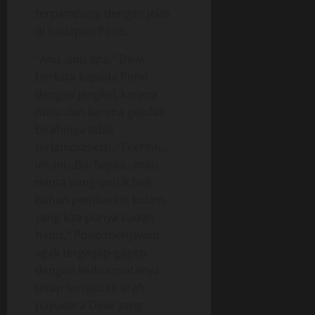
terpampang dengan jelas
di hadapan Pono.
“Anu..anu apa,” Dewi
berkata kepada Pono
dengan jengkel, karena
malu dan karena gejolak
birahinya tidak
terlampiaskan. “Eeehhh…
ini..ini..,Bu. Sayaa…mau
minta uang untuk beli
bahan pembersih kolam,
yang kita punya sudah
habis,” Pono menjawab
agak tergagap-gagap,
dengan kedua matanya
tetap tertuju ke arah
payudara Dewi yang