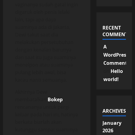
vaginanya sudah gatal ingin
digaruk oleh penis lelaki
lain, tapi apa daya
suaminya ada di Jakarta,
RECENT
COMMENTS
Dewi takut saat dia
melakukan persetubuhan
A
dengan kenalan barunya
WordPress
dan saat itu juga suaminya
Commenter
menelpon atau suaminya
on
Hello
pulang lebih awal, bisa
world!
kacau nanti semuanya.
Akhirnya Dewi
membatalkan
Bokep
rencananya untuk pergi
ARCHIVES
keluar pada hari ini, hatinya
berkata biarlah akan
January
kutunggu sampai suaminya
2026