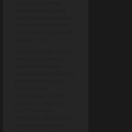
sungguh kaget sekali
karena ada orang yang
sedang menyaksikan ulah
liarnya tersebut, aksi liar
kedua tangannya berhenti
seketika. “Ehhh,
Pono…addaaaaa…apaaa…
sedaang apa kamuuu…,”
Dewi berkata dengan
terengah-engah, kaget dan
jengkel karena puncak
birahinya tidak
terlampiaskan. “Eeehhh…
aaanuuuu…..aaanuuu…
bu…,” Pono kaget
mendengar teguran Dewi,
karena saat itu dirinya