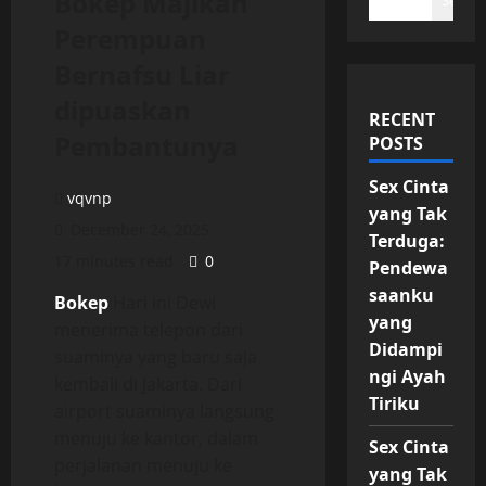
Bokep Majikan
Search
Perempuan
Bernafsu Liar
dipuaskan
RECENT
Pembantunya
POSTS
Sex Cinta
vqvnp
yang Tak
December 24, 2025
Terduga:
17 minutes read
0
Pendewa
saanku
Bokep
Hari ini Dewi
yang
menerima telepon dari
Didampi
suaminya yang baru saja
ngi Ayah
kembali di Jakarta. Dari
Tiriku
airport suaminya langsung
menuju ke kantor, dalam
Sex Cinta
perjalanan menuju ke
yang Tak