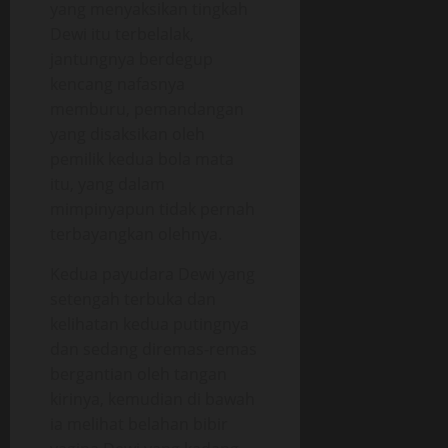
yang menyaksikan tingkah
Dewi itu terbelalak,
jantungnya berdegup
kencang nafasnya
memburu, pemandangan
yang disaksikan oleh
pemilik kedua bola mata
itu, yang dalam
mimpinyapun tidak pernah
terbayangkan olehnya.
Kedua payudara Dewi yang
setengah terbuka dan
kelihatan kedua putingnya
dan sedang diremas-remas
bergantian oleh tangan
kirinya, kemudian di bawah
ia melihat belahan bibir