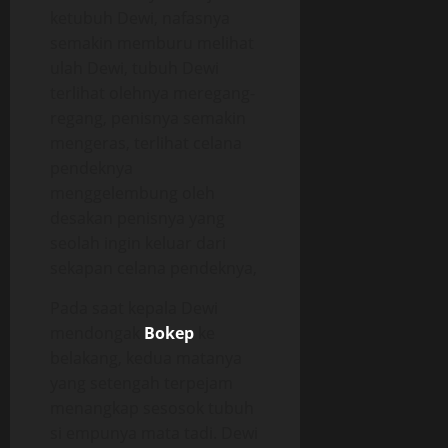
ketubuh Dewi, nafasnya
semakin memburu melihat
ulah Dewi, tubuh Dewi
terlihat olehnya meregang-
regang, penisnya semakin
mengeras, terlihat celana
pendeknya
menggelembung oleh
desakan penisnya yang
seolah ingin keluar dari
sekapan celana pendeknya,
Pada saat kepala Dewi
mendongak
Bokep
ke
belakang, kedua matanya
yang setengah terpejam
menangkap sesosok tubuh
si empunya mata tadi. Dewi