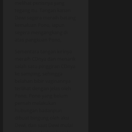
melihat penisnya yang
tegang itu. Tangan kanan
Dewi segera meraih batang
kemaluan Pono, iapun
segera mengangkang di
atas pangkuan Pono,
Sementara tangan kirinya
meraih CDnya dan menarik
salah satu pinggiran CDnya
ke samping, sehingga
belahan bibir vaginannya
terlihat dengan jelas oleh
Pono, Pono yang belum
pernah melakukan
hubungan badanpun
dibuat bingung oleh aksi
Dewi, dan saat Dewi mulai