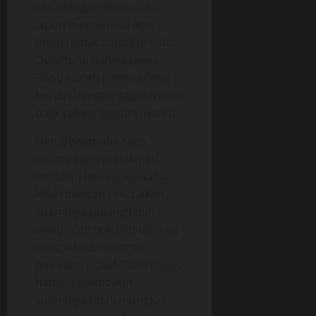
sex” dengan Pono, lalu
iapun memerintahkan
Pono untuk duduk di sofa.
Dewi tahu bahwa penis
Pono sudah pasti sedang
berdiri dengan gagahnya di
balik celana pendeknya itu.
Hati Dewi mulai ragu
antara ingin menikmati
sodokan batang kemaluan
lelaki dengan takut akan
suaminya pulang lebih
awal, ia melirik jam dinding
yang ada di ruangan
tersebut, pukul 13.30 siang,
hatinya membatin
suaminya tidak mungkin