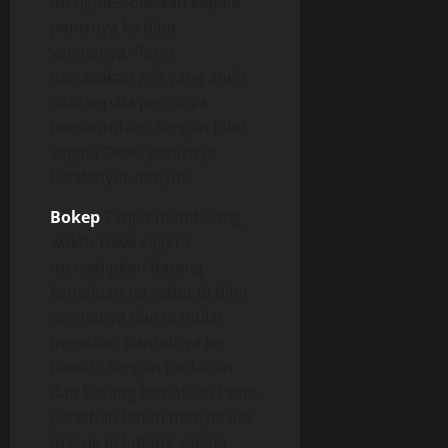
mengoles-oleskan kepala
penisnya ke bibir
vaginanya, Pono
merasakan geli yang aneh
saat kepala penisnya
bersentuhan dengan bibir
vagina Dewi, penisnya
berdenyut-denyut.
Bokep
Tanpa membuang
waktu Dewi segera
menyelipkan batang
kemaluan tersebut di bibir
vaginanya dan ia mulai
menekan pantatnya ke
bawah dengan perlahan
dan batang kemaluan Pono
perlahan-lahan menyeruak
masuk di lubang vagina