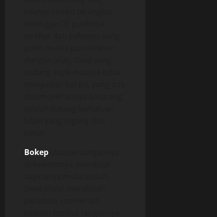
roknya sedikit terangkat
sehingga CD putihnya
terlihat dan pahanya yang
putih mulus pun terlihat
dengan jelas, Dewi yang
sedang asyik masyuk tidak
menyadari hal itu, yang ada
dalam pikirannya sekarang
adalah batang kemaluan
lelaki yang tegang dan
besar.
Bokep
Usapan tangannya
di kelentitnya membuat
vaginanya mulai basah,
Dewi mulai mendesah
perlahan, menikmati
belaian lembut tangannya