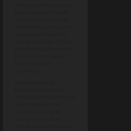
terlihat jari tengah tangan
kanannya sudah berada
dalam jepitan vaginanya,
dan terlihat jari tengahnya
sedang keluar masuk di
lubang vaginanya, terlihat
pantatnya naik-turun dari
kursinya seiring dengan
keluar masuk jari
tengahnya.
Dewi yang sedang
berusaha keras untuk
mencapai puncak birahinya
tidak menyadari ada
sepasang mata yang
sedang menyaksikan
aksinya. Kedua bola mata