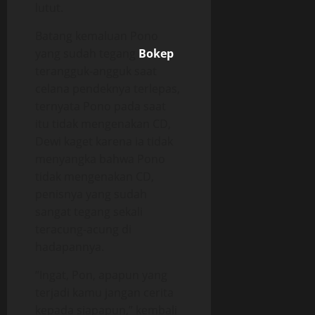
lutut.
Batang kemaluan Pono
yang sudah tegang
Bokep
terangguk-angguk saat
celana pendeknya terlepas,
ternyata Pono pada saat
itu tidak mengenakan CD,
Dewi kaget karena ia tidak
menyangka bahwa Pono
tidak mengenakan CD,
penisnya yang sudah
sangat tegang sekali
teracung-acung di
hadapannya.
“Ingat, Pon, apapun yang
terjadi kamu jangan cerita
kepada siapapun,” kembali