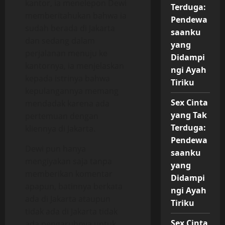
kantor, ia menelepon Dewi
Terduga:
memberitahukan bahwa ia
Pendewa
sudah berada di Jakarta
saanku
dan sedang dalam
yang
perjalanan menuju ke
Didampi
kantornya, ia menjelaskan
ngi Ayah
kepada istrinya bahwa
Tiriku
kepulangannya memang
Sex Cinta
mendadak karena ada
yang Tak
pertemuan dengan
Terduga:
kliennya di Jakarta.
Pendewa
Dewi pun hanya
saanku
mengiyakan saja tanpa
yang
memberikan komentar
Didampi
apapun, batinnya berkata
ngi Ayah
ada di Jakarta ataupun
Tiriku
tidak ada di Jakarta tidak
Sex Cinta
ada pengaruhnya untuk