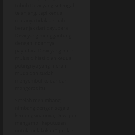
tubuh Dewi yang setengah
telanjang, tapi kedua
matanya tidak pernah
beranjak dari payudara
Dewi yang menggantung
dengan indahnya,
payudara Dewi yang putih
mulus dihiasi oleh kedua
putingnya yang merah
muda dan sudah
menyembul keluar dan
mengeras itu.
Setelah menimbang-
nimbang dengan segala
kemungkinannya, Dewi pun
mengambil keputusan
untuk melakukan “quickie