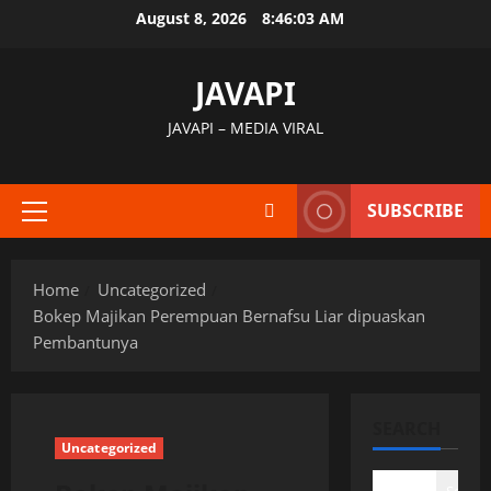
Skip
August 8, 2026
8:46:04 AM
to
content
JAVAPI
JAVAPI – MEDIA VIRAL
SUBSCRIBE
Primary
Menu
Home
Uncategorized
Bokep Majikan Perempuan Bernafsu Liar dipuaskan
Pembantunya
SEARCH
Uncategorized