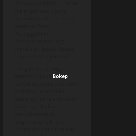
“Ooouuuggghhhh…..,” Dewi
melenguh saat lubang
memeknya diterobos oleh
penisnya Pono.
“Eeeeggghhhh……..,”
Ponopun mengerang
merasakan jepitan lubang
vagina Dewi di penisnya.
Dengan kedua tangan
bertumpu pada
Bokep
sandaran kepala sofa, Dewi
perlahan-lahan mulai
bergerak, menaik turunkan
pantatnya, kedua
payudaranyapun
terguncang naik turun
seiring dengan naik turun