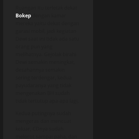
Ruangan itu terletak dekat
Bokep
dengan kamar
mereka yaitu dekat dengan
garasi mobil, jadi kegiatan
Dewi saat ini tidak ada satu
orang pun yang
melihatnya. Gejolak birahi
Dewi semakin meningkat,
desahannya semakin
sering terdengar, kedua
payudaranya yang tidak
mengenakan BH sudah
tidak tertutup apa-apa lagi,
Kedua putingnya sudah
mengeras dan mencuat
keluar, CDnya sudah
melorot sampai paha, dan