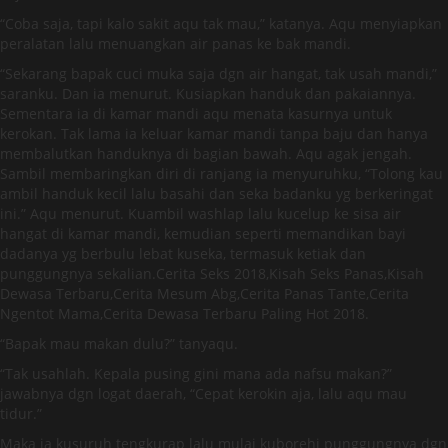
“Coba saja, tapi kalo sakit aqu tak mau,” katanya. Aqu menyiapkan
peralatan lalu menuangkan air panas ke bak mandi.
“Sekarang bapak cuci muka saja dgn air hangat, tak usah mandi,”
saranku. Dan ia menurut. Kusiapkan handuk dan pakaiannya.
Sementara ia di kamar mandi aqu menata kasurnya untuk
kerokan. Tak lama ia keluar kamar mandi tanpa baju dan hanya
membalutkan handuknya di bagian bawah. Aqu agak jengah.
Sambil membaringkan diri di ranjang ia menyuruhku, “Tolong kau
ambil handuk kecil lalu basahi dan seka badanku yg berkeringat
ini.” Aqu menurut. Kuambil washlap lalu kucelup ke sisa air
hangat di kamar mandi, kemudian seperti memandikan bayi
dadanya yg berbulu lebat kuseka, termasuk ketiak dan
punggungnya sekalian.Cerita Seks 2018,Kisah Seks Panas,Kisah
Dewasa Terbaru,Cerita Mesum Abg,Cerita Panas Tante,Cerita
Ngentot Mama,Cerita Dewasa Terbaru Paling Hot 2018.
“Bapak mau makan dulu?” tanyaqu.
“Tak usahlah. Kepala pusing gini mana ada nafsu makan?”
jawabnya dgn logat daerah, “Cepat kerokin aja, lalu aqu mau
tidur.”
Maka ia kusuruh tengkurap lalu mulai kuborehi punggungnya dgn