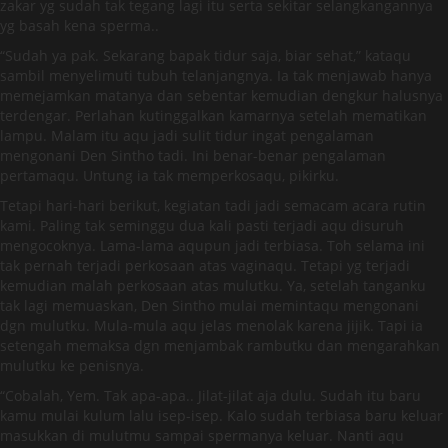
zakar yg sudah tak tegang lagi itu serta sekitar selangkangannya
yg basah kena sperma..
“Sudah ya pak. Sekarang bapak tidur saja, biar sehat,” kataqu
sambil menyelimuti tubuh telanjangnya. Ia tak menjawab hanya
memejamkan matanya dan sebentar kemudian dengkur halusnya
terdengar. Perlahan kutinggalkan kamarnya setelah mematikan
lampu. Malam itu aqu jadi sulit tidur ingat pengalaman
mengonani Den Sintho tadi. Ini benar-benar pengalaman
pertamaqu. Untung ia tak memperkosaqu, pikirku.
Tetapi hari-hari berikut, kegiatan tadi jadi semacam acara rutin
kami. Paling tak seminggu dua kali pasti terjadi aqu disuruh
mengocoknya. Lama-lama aqupun jadi terbiasa. Toh selama ini
tak pernah terjadi perkosaan atas vaginaqu. Tetapi yg terjadi
kemudian malah perkosaan atas mulutku. Ya, setelah tanganku
tak lagi memuaskan, Den Sintho mulai memintaqu mengonani
dgn mulutku. Mula-mula aqu jelas menolak karena jijik. Tapi ia
setengah memaksa dgn menjambak rambutku dan mengarahkan
mulutku ke penisnya.
“Cobalah, Yem. Tak apa-apa.. Jilat-jilat aja dulu. Sudah itu baru
kamu mulai kulum lalu isep-isep. Kalo sudah terbiasa baru keluar
masukkan di mulutmu sampai spermanya keluar. Nanti aqu