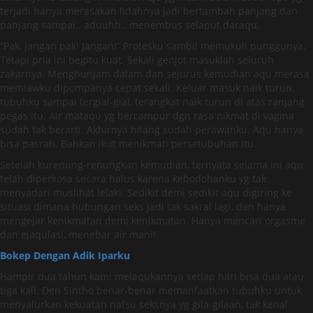
terjadi hanya merasakan lidahnya jadi bertambah panjang dan
panjang sampai.. aduuhh.. menembus selaput daraqu.
“Pak, jangan pak! Jangan!” Protesku sambil memukuli punggunya.
Tetapi pria ini begitu kuat. Sekali genjot masuklah seluruh
zakarnya. Menghunjam dalam dan sejurus kemudian aqu merasa
memiawku dipompanya cepat sekali. Keluar masuk naik turun,
tubuhku sampai tergial-gial, terangkat naik turun di atas ranjang
pegas itu. Air mataqu yg bercampur dgn rasa nikmat di vagina
sudah tak berarti. Akhirnya hilang sudah perawanku. Aqu hanya
bisa pasrah. Bahkan ikut menikmati persetubuhan itu.
Setelah kurenung-renungkan kemudian, ternyata selama ini aqu
telah diperkosa secara halus karena kebodohanku yg tak
menyadari muslihat lelaki. Sedikit demi sedikit aqu digiring ke
situasi dimana hubungan seks jadi tak sakral lagi, dan hanya
mengejar kenikmatan demi kenikmatan. Hanya mencari orgasme
dan ejaqulasi, menebar air mani!
Bokep Dengan Adik Iparku
Hampir dua tahun kami melaqukannya setiap hari bisa dua atau
tiga kali. Den Sintho benar-benar memanfaatkan tubuhku untuk
menyalurkan kekuatan nafsu seksnya yg gila-gilaan, tak kenal