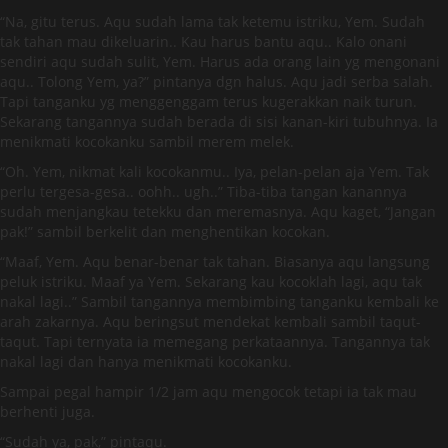
“Na, gitu terus. Aqu sudah lama tak ketemu istriku, Yem. Sudah
tak tahan mau dikeluarin.. Kau harus bantu aqu.. Kalo onani
sendiri aqu sudah sulit, Yem. Harus ada orang lain yg mengonani
aqu.. Tolong Yem, ya?” pintanya dgn halus. Aqu jadi serba salah.
Tapi tanganku yg menggenggam terus kugerakkan naik turun.
Sekarang tangannya sudah berada di sisi kanan-kiri tubuhnya. Ia
menikmati kocokanku sambil merem melek.
“Oh. Yem, nikmat kali kocokanmu.. Iya, pelan-pelan aja Yem. Tak
perlu tergesa-gesa.. oohh.. ugh..” Tiba-tiba tangan kanannya
sudah menjangkau tetekku dan meremasnya. Aqu kaget, “Jangan
pak!” sambil berkelit dan menghentikan kocokan.
“Maaf, Yem. Aqu benar-benar tak tahan. Biasanya aqu langsung
peluk istriku. Maaf ya Yem. Sekarang kau kocoklah lagi, aqu tak
nakal lagi..” Sambil tangannya membimbing tanganku kembali ke
arah zakarnya. Aqu beringsut mendekat kembali sambil taqut-
taqut. Tapi ternyata ia memegang perkataannya. Tangannya tak
nakal lagi dan hanya menikmati kocokanku.
Sampai pegal hampir 1/2 jam aqu mengocok tetapi ia tak mau
berhenti juga.
“Sudah ya, pak,” pintaqu.