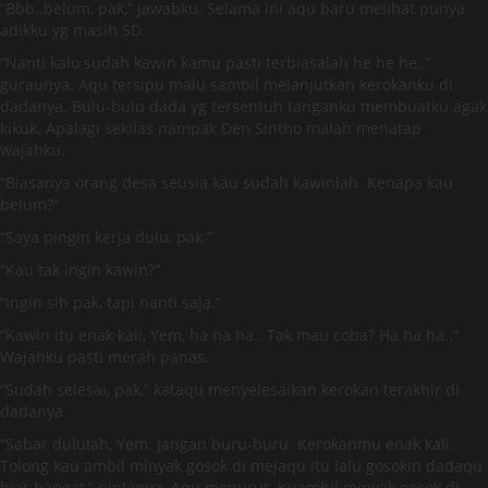
“Bbb..belum, pak,” jawabku. Selama ini aqu baru melihat punya
adikku yg masih SD.
“Nanti kalo sudah kawin kamu pasti terbiasalah he he he..”
guraunya. Aqu tersipu malu sambil melanjutkan kerokanku di
dadanya. Bulu-bulu dada yg tersentuh tanganku membuatku agak
kikuk. Apalagi sekilas nampak Den Sintho malah menatap
wajahku.
“Biasanya orang desa seusia kau sudah kawinlah. Kenapa kau
belum?”
“Saya pingin kerja dulu, pak.”
“Kau tak ingin kawin?”
“Ingin sih pak, tapi nanti saja.”
“Kawin itu enak kali, Yem, ha ha ha.. Tak mau coba? Ha ha ha..”
Wajahku pasti merah panas.
“Sudah selesai, pak,” kataqu menyelesaikan kerokan terakhir di
dadanya.
“Sabar dululah, Yem. Jangan buru-buru. Kerokanmu enak kali.
Tolong kau ambil minyak gosok di mejaqu itu lalu gosokin dadaqu
biar hangat,” pintanya. Aqu menurut. Kuambil minyak gosok di