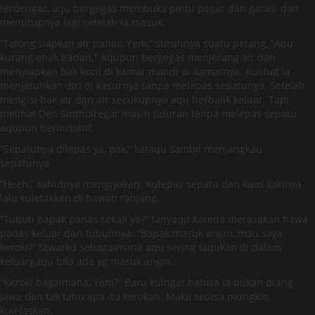
terdengar, aqu bergegas membuka pintu pagar dan garasi dan
menutupnya lagi setelah ia masuk.
“Tolong siapkan air panas, Yem,” suruhnya suatu petang, “Aqu
kurang enak badan.” Aqupun bergegas menjerang air dan
menyiapkan bak kecil di kamar mandi di kamarnya. Kulihat ia
menjatuhkan diri di kasurnya tanpa melepas sepatunya. Setelah
mengisi bak air dgn air secukupnya aqu berbalik keluar. Tapi
melihat Den Sinthoiregar masih tiduran tanpa melepas sepatu,
aqupun berinisiatif.
“Sepatunya dilepas ya, pak,” kataqu sambil menjangkau
sepatunya.
“Heeh,” sahutnya mengiyakan. Kulepas sepatu dan kaos kakinya
lalu kuletakkan di bawah ranjang.
“Tubuh bapak panas sekali ya?” tanyaqu karena merasakan hawa
panas keluar dari tubuhnya. “Bapak masuk angin, mau saya
keroki?” tawarku sebagaimana aqu sering laqukan di dalam
keluargaqu bila ada yg masuk angin.
“Keroki bagaimana, Yem?” Baru kuingat bahwa ia bukan orang
Jawa dan tak tahu apa itu kerokan. Maka sebisa mungkin
kujelaskan.