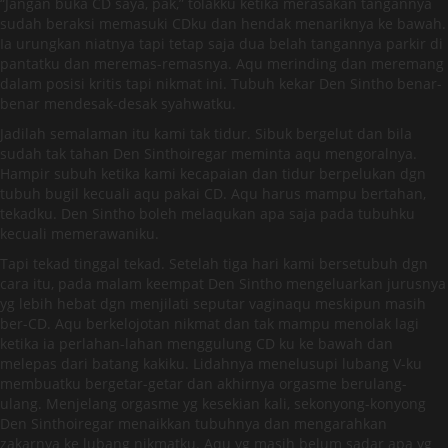
“Jangan buka CD saya, pak,” tolakku ketika merasakan tangannya
sudah beraksi memasuki CDku dan hendak menariknya ke bawah.
Ia urungkan niatnya tapi tetap saja dua belah tangannya parkir di
pantatku dan meremas-remasnya. Aqu merinding dan meremang
dalam posisi kritis tapi nikmat ini. Tubuh kekar Den Sintho benar-
benar mendesak-desak syahwatku.
Jadilah semalaman itu kami tak tidur. Sibuk bergelut dan bila
sudah tak tahan Den Sinthoiregar meminta aqu mengoralnya.
Hampir subuh ketika kami kecapaian dan tidur berpelukan dgn
tubuh bugil kecuali aqu pakai CD. Aqu harus mampu bertahan,
tekadku. Den Sintho boleh melaqukan apa saja pada tubuhku
kecuali memerawaniku.
Tapi tekad tinggal tekad. Setelah tiga hari kami bersetubuh dgn
cara itu, pada malam keempat Den Sintho mengeluarkan jurusnya
yg lebih hebat dgn menjilati seputar vaginaqu meskipun masih
ber-CD. Aqu berkelojotan nikmat dan tak mampu menolak lagi
ketika ia perlahan-lahan menggulung CD ku ke bawah dan
melepas dari batang kakiku. Lidahnya menelusupi lubang V-ku
membuatku bergetar-getar dan akhirnya orgasme berulang-
ulang. Menjelang orgasme yg kesekian kali, sekonyong-konyong
Den Sinthoiregar menaikkan tubuhnya dan mengarahkan
zakarnya ke lubang nikmatku. Aqu yg masih belum sadar apa yg