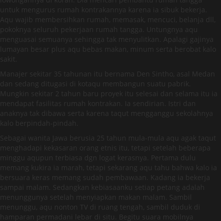
untuk mengurus rumah kontrakannya karena ia sibuk bekerja.
Aqu wajib membersihkan rumah, memasak, mencuci, belanja dll,
pokoknya seluruh pekerjaan rumah tangga. Untungnya aqu
menguasai semuanya sehingga tak menyulitkan. Apalagi gajinya
lumayan besar plus aqu bebas makan, minum serta berobat kalo
sakit.
Manajer sekitar 35 tahunan itu bernama Den Sintho, asal Medan
dan sedang ditugasi di kotaqu membangun suatu pabrik.
Mungkin sekitar 2 tahun baru proyek itu selesai dan selama itu ia
mendapat fasilitas rumah kontrakan. Ia sendirian. Istri dan
anaknya tak dibawa serta karena taqut mengganggu sekolahnya
kalo berpindah-pindah.
Sebagai wanita Jawa berusia 25 tahun mula-mula aqu agak taqut
menghadapi kekasaran orang etnis itu, tetapi setelah beberapa
minggu aqupun terbiasa dgn logat kerasnya. Pertama dulu
memang kukira ia marah, tetapi sekarang aqu tahu bahwa kalo ia
bersuara keras memang sudah pembawaan. Kadang ia bekerja
sampai malam. Sedangkan kebiasaanku setiap petang adalah
menunggunya setelah menyiapkan makan malam. Sambil
menunggu, aqu nonton TV di ruang tengah, sambil duduk di
hamparan permadani lebar di situ. Begitu suara mobilnya