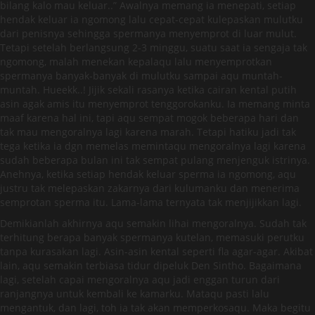
bilang kalo mau keluar..” Awalnya memang ia menepati, setiap
hendak keluar ia ngomong lalu cepat-cepat kulepaskan mulutku
dari penisnya sehingga spermanya menyemprot di luar mulut.
Tetapi setelah berlangsung 2-3 minggu, suatu saat ia sengaja tak
ngomong, malah menekan kepalaqu lalu menyemprotkan
spermanya banyak-banyak di mulutku sampai aqu muntah-
muntah. Hueekk..! Jijik sekali rasanya ketika cairan kental putih
asin agak amis itu menyemprot tenggorokanku. Ia memang minta
maaf karena hal ini, tapi aqu sempat mogok beberapa hari dan
tak mau mengoralnya lagi karena marah. Tetapi hatiku jadi tak
tega ketika ia dgn memelas memintaqu mengoralnya lagi karena
sudah beberapa bulan ini tak sempat pulang menjenguk istrinya.
Anehnya, ketika setiap hendak keluar sperma ia ngomong, aqu
justru tak melepaskan zakarnya dari kulumanku dan menerima
semprotan sperma itu. Lama-lama ternyata tak menjijikkan lagi.
Demikianlah akhirnya aqu semakin lihai mengoralnya. Sudah tak
terhitung berapa banyak spermanya kutelan, memasuki perutku
tanpa kurasakan lagi. Asin-asin kental seperti fla agar-agar. Akibat
lain, aqu semakin terbiasa tidur dipeluk Den Sintho. Bagaimana
lagi, setelah capai mengoralnya aqu jadi enggan turun dari
ranjangnya untuk kembali ke kamarku. Mataqu pasti lalu
mengantuk, dan lagi, toh ia tak akan memperkosaqu. Maka begitu