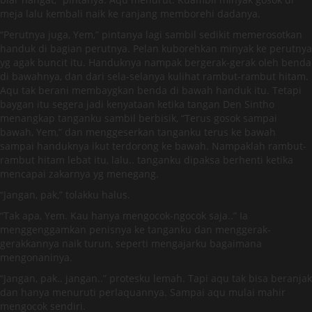
meja lalu kembali naik ke ranjang memborehi dadanya.
“Perutnya juga, Yem,” pintanya lagi sambil sedikit memerosotkan
handuk di bagian perutnya. Pelan kuborehkan minyak ke perutnya
yg agak buncit itu. Handuknya nampak bergerak-gerak oleh benda
di bawahnya, dan dari sela-selanya kulihat rambut-rambut hitam.
Aqu tak berani membaygkan benda di bawah handuk itu. Tetapi
baygan itu segera jadi kenyataan ketika tangan Den Sintho
menangkap tanganku sambil berbisik, “Terus gosok sampai
bawah, Yem,” dan menggeserkan tanganku terus ke bawah
sampai handuknya ikut terdorong ke bawah. Nampaklah rambut-
rambut hitam lebat itu, lalu.. tanganku dipaksa berhenti ketika
mencapai zakarnya yg menegang.
“Jangan, pak,” tolakku halus.
“Tak apa, Yem. Kau hanya mengocok-ngocok saja..” Ia
menggenggamkan penisnya ke tanganku dan menggerak-
gerakkannya naik turun, seperti mengajarku bagaimana
mengonaninya.
“Jangan, pak.. jangan..” protesku lemah. Tapi aqu tak bisa beranjak
dan hanya menuruti perlaquannya. Sampai aqu mulai mahir
mengocok sendiri.