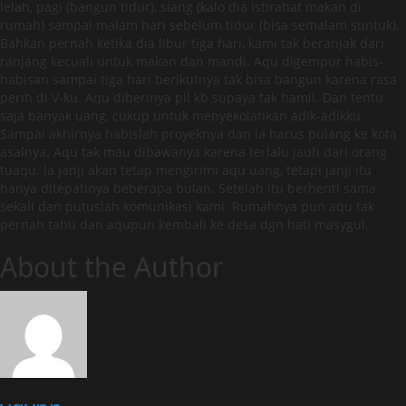
lelah, pagi (bangun tidur), siang (kalo dia istirahat makan di
rumah) sampai malam hari sebelum tidur (bisa semalam suntuk).
Bahkan pernah ketika dia libur tiga hari, kami tak beranjak dari
ranjang kecuali untuk makan dan mandi. Aqu digempur habis-
habisan sampai tiga hari berikutnya tak bisa bangun karena rasa
perih di V-ku. Aqu diberinya pil kb supaya tak hamil. Dan tentu
saja banyak uang, cukup untuk menyekolahkan adik-adikku.
Sampai akhirnya habislah proyeknya dan ia harus pulang ke kota
asalnya. Aqu tak mau dibawanya karena terlalu jauh dari orang
tuaqu. Ia janji akan tetap mengirimi aqu uang, tetapi janji itu
hanya ditepatinya beberapa bulan. Setelah itu berhenti sama
sekali dan putuslah komunikasi kami. Rumahnya pun aqu tak
pernah tahu dan aqupun kembali ke desa dgn hati masygul.
About the Author