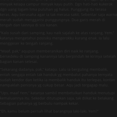
minyak kelapa campur minyak kayu putih. Dgn hati-hati kukerok
dgn uang logam lima puluhan yg halus. Punggung itu terasa
keras. Aqu berusaha agar ia tak merasa sakit. Sebentar saja warna
merah sudah menggarisi punggungnya. Dua garis merah di
tengah dan lainnya di sisi kanan.
“Kalo susah dari samping, kau naik sajalah ke atas ranjang, Yem,”
katanya mengetahui posisiku mengerokku kurang enak. Ia lalu
menggeser ke tengah ranjang.
“Maaf, pak,” aqupun memberanikan diri naik ke ranjang,
bersedeku di samping kanannya lalu berpindah ke kirinya setelah
bagian kanan selesai.
“Sekarang dadanya, pak,” kataqu. Lalu ia berguling membalik,
entah sengaja entah tak handuk yg membalut pahanya ternyata
sudah kendor dan ketika ia membalik handuk itu terlepas, kontan
nampaklah penisnya yg cukup besar. Aqu jadi tergagap malu.
“Ups, maaf Yem,” katanya sambil membetulkan handuk menutupi
kemaluannya itu. Sekedar ditutupkan saja, tak diikat ke belakang.
Sebagian pahanya yg berbulu nampak kekar.
“Eh, kamu belum pernah lihat barangnya laki-laki, Yem?”