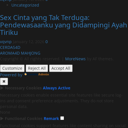
Uncategorized
Sex Cinta yang Tak Terduga:
Pendewasaanku yang Didampingi Ayah
Tiriku
vqvnp
January 12, 2026
0
CERDAS4D
AROMA4D
MAHJONG
Copyright © All rights reserved.
|
MoreNews
by AF themes.
Customize
Reject All
Accept All
Powered by
✖
►
Necessary Cookies
Always Active
Necessary cookies enable essential site features like secure log-
ins and consent preference adjustments. They do not store
personal data.
None
►
Functional Cookies
Remark
Functional cookies support features like content sharing on social