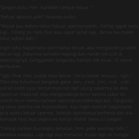
“Jangan dulu, Yem. Nantilah sampai keluar..”
“Keluar apanya, pak?” tanyaqu polos.
“Masak kau belum tahu? Keluar spermanyalah.. Paling nggak lama
lagi.. Tolong ya, Yem, biar aqu cepat sehat lagi.. Besok kau boleh
libur sehari dah..”
Ingin tahu bagaimana spermanya keluar, aqu mengocoknya lebih
deras lagi. Zakarnya semakin tegang dan merah berurat di
sekelilingnya. Genggaman tanganku hampir tak muat. 15 menit
kemudian.
“Ugh, lihat Yem, sudah mau keluar. Terus kocok, teruuss.. Ugh..”
Tiba-tiba tubuhnya bergetar-getar dan.. jreet.. jret.. cret.. cret..
cairan putih susu kental muncrat dari ujung zakarnya ke atas
sperti air muncrat. Aqu mengocoknya terus karena zakar itu
masih terus memuntahkan spermanya beberapa kali. Tanganku
yg kena sperma tak kupedulikan. Aqu ingin melihat bagaimana
pria waktu keluar sperma. Setelah spermanya berhenti dan dia
nampak loyo, aqu segera ke kamar mandi mencuci tangan.
“Tolong cucikan burungku sekalian, Yem, pake washlap tadi..”
katanya padaqu. Lagi-lagi aqu menurut. Kulap dgn air hangat