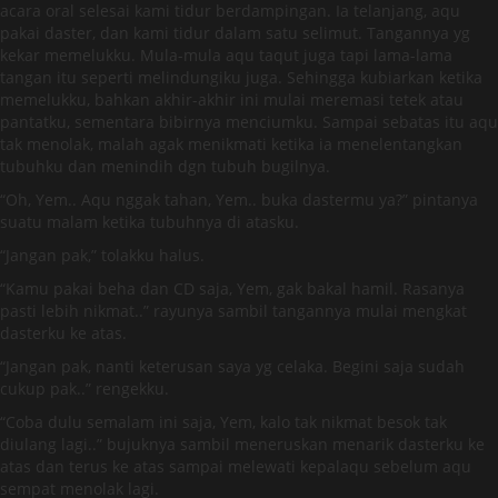
acara oral selesai kami tidur berdampingan. Ia telanjang, aqu
pakai daster, dan kami tidur dalam satu selimut. Tangannya yg
kekar memelukku. Mula-mula aqu taqut juga tapi lama-lama
tangan itu seperti melindungiku juga. Sehingga kubiarkan ketika
memelukku, bahkan akhir-akhir ini mulai meremasi tetek atau
pantatku, sementara bibirnya menciumku. Sampai sebatas itu aqu
tak menolak, malah agak menikmati ketika ia menelentangkan
tubuhku dan menindih dgn tubuh bugilnya.
“Oh, Yem.. Aqu nggak tahan, Yem.. buka dastermu ya?” pintanya
suatu malam ketika tubuhnya di atasku.
“Jangan pak,” tolakku halus.
“Kamu pakai beha dan CD saja, Yem, gak bakal hamil. Rasanya
pasti lebih nikmat..” rayunya sambil tangannya mulai mengkat
dasterku ke atas.
“Jangan pak, nanti keterusan saya yg celaka. Begini saja sudah
cukup pak..” rengekku.
“Coba dulu semalam ini saja, Yem, kalo tak nikmat besok tak
diulang lagi..” bujuknya sambil meneruskan menarik dasterku ke
atas dan terus ke atas sampai melewati kepalaqu sebelum aqu
sempat menolak lagi.