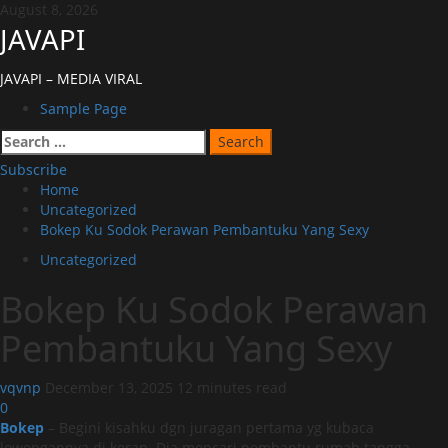
Skip
August 8, 2026
to
JAVAPI
content
JAVAPI – MEDIA VIRAL
Primary
Sample Page
Menu
Search
for:
Subscribe
Home
Uncategorized
Bokep Ku Sodok Perawan Pembantuku Yang Sexy
Uncategorized
Bokep Ku Sodok Perawan
Pembantuku Yang Sexy
vqvnp
December 13, 2025
12 minutes read
0
Bokep
– Begini kisahku dgn juragan pertama yg kubaca
lowongannya di koran. Dia mencari pembantu rumah tangga