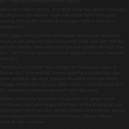
dan risiko yang diemban preman jelek ini.
Menit demi menit berlalu, Vina tidak sabar dan cemas menunggu
di pelataran toko.Hampir sejam mendadak Salim terhuyung-
huyung muncul dari belakang.Vina kaget melihat preman ini
babak belur.
“Vin, sudah aman, mereka menanyakan keberadaan suamimu,
rupanya ada yang bocorkan kamu pergi sama saya, dan mereka
berhasil mencari tahu kampung saya, tapi mereka berhasil saya
tipu,” Salim hampir pingsan setelah digebuki kawanan pengedar
obat bius.
“Abang harus istirahat dulu, dimana ya? Bagaimana kalau di
losmen itu ?” Vina melihat losmen sederhana diseberang jalan.
Salim setengah tak sadar dipapah Vina.Vina memesan kamar.
Petugas losmen percaya saja, diberi alasan suaminya jatuh dari
bis, sedangkan kampungnya masih jauh digunung.
Bahkan segera mengantarkan handuk dan air panas untuk
membasuh luka.Salim langsung tertidur setengah pingsan saat
dibaringkan ditempat tidur.Dengan telaten Vina melepas sepatu,
kaus kaki dan kemeja dan membersihkan luka dan kotoran
ditubuh atas si preman.