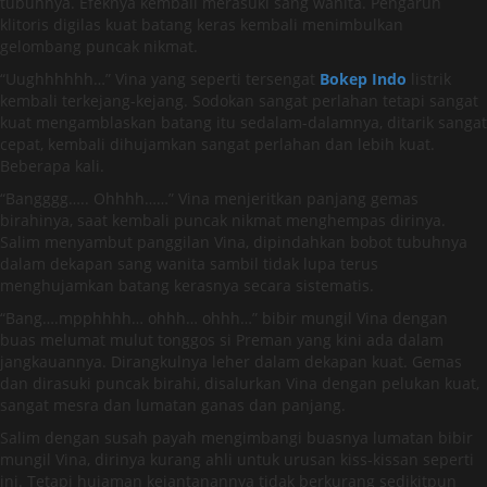
tubuhnya. Efeknya kembali merasuki sang wanita. Pengaruh
klitoris digilas kuat batang keras kembali menimbulkan
gelombang puncak nikmat.
“Uughhhhhh…” Vina yang seperti tersengat
Bokep Indo
listrik
kembali terkejang-kejang. Sodokan sangat perlahan tetapi sangat
kuat mengamblaskan batang itu sedalam-dalamnya, ditarik sangat
cepat, kembali dihujamkan sangat perlahan dan lebih kuat.
Beberapa kali.
“Bangggg….. Ohhhh……” Vina menjeritkan panjang gemas
birahinya, saat kembali puncak nikmat menghempas dirinya.
Salim menyambut panggilan Vina, dipindahkan bobot tubuhnya
dalam dekapan sang wanita sambil tidak lupa terus
menghujamkan batang kerasnya secara sistematis.
“Bang….mpphhhh… ohhh… ohhh…” bibir mungil Vina dengan
buas melumat mulut tonggos si Preman yang kini ada dalam
jangkauannya. Dirangkulnya leher dalam dekapan kuat. Gemas
dan dirasuki puncak birahi, disalurkan Vina dengan pelukan kuat,
sangat mesra dan lumatan ganas dan panjang.
Salim dengan susah payah mengimbangi buasnya lumatan bibir
mungil Vina, dirinya kurang ahli untuk urusan kiss-kissan seperti
ini. Tetapi hujaman kejantanannya tidak berkurang sedikitpun