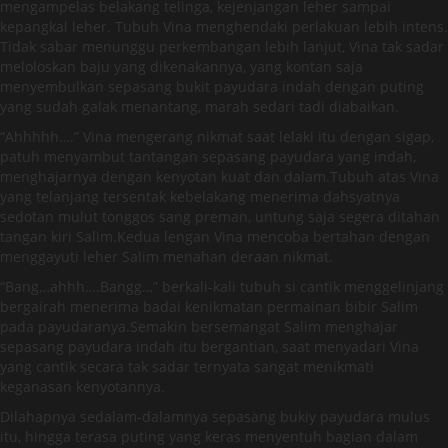
mengampelas belakang telinga, kejenjangan leher sampai
kepangkal leher. Tubuh Vina menghendaki perlakuan lebih intens.
Tidak sabar menunggu perkembangan lebih lanjut, Vina tak sadar
meloloskan baju yang dikenakannya, yang kontan saja
menyembulkan sepasang bukit payudara indah dengan puting
yang sudah galak menantang, marah sedari tadi diabaikan.
“Ahhhhh….” Vina mengerang nikmat saat lelaki itu dengan sigap,
patuh menyambut tantangan sepasang payudara yang indah,
menghajarnya dengan kenyotan kuat dan dalam.Tubuh atas Vina
yang telanjang tersentak kebelakang menerima dahsyatnya
sedotan mulut tonggos sang preman, untung saja segera ditahan
tangan kiri Salim.Kedua lengan Vina mencoba bertahan dengan
menggayuti leher Salim menahan deraan nikmat.
“Bang…ahhh….Bangg…” berkali-kali tubuh si cantik menggelinjang
bergairah menerima badai kenikmatan permainan bibir Salim
pada payudaranya.Semakin bersemangat Salim menghajar
sepasang payudara indah itu bergantian, saat menyadari Vina
yang cantik secara tak sadar ternyata sangat menikmati
keganasan kenyotannya.
Dilahapnya sedalam-dalamnya sepasang bukiy payudara mulus
itu, hingga terasa puting yang keras menyentuh bagian dalam