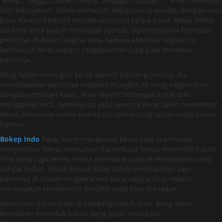
“Bang… heggg…sudah… Bang…heggggh…sudah….” Vina mendesah
lirih kepayahan. Salim mematuhi keinginan si wanita, dengan rasa
puas karena berhasil menaklukannnya tanpa balas. Maka ketika
dia tahu Vina sudah mencapai puncak, dipercepatnya hentakan
penisnya di dalam Vagina Vina, sampai akhirnya Vagina itu
berdenyut keras seperti cengkeraman tang baja meremas
penisnya.
Bang Salim melenguh keras seperti banteng terluka, dia
mendesakkan penisnya sedalam mungkin ke liang vagina Vina
dengan sentakan kasar. Vina seperti tersengat listrik dan
menggeliat kecil. Seketika itu pula sperma Bang Salim meyembur
deras menyiram rahim wanita itu, rahim yang seharusnya bukan
haknya.
Bokep Indo
Bang Salim mengejang keras saat spermanya
menyembur deras, kemudian dia terkulai lemas menindih tubuh
Vina yang juga lemas setela mencapai puncak kenikmatan yang
sangat hebat. Untuk sesaat Bang Salim mendiamkan saja
penisnya di dalam cengkeraman liang vagina Vina seperti
meresapkan kenikmatan terkahir yang bisa dia reguk.
Kemudian dia terkulai di samping tubuh Vina. Bang Salim
kemudian memeluk tubuh yang putih mulus itu.