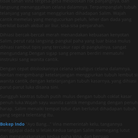
tidak tahan Vina tergesa-gesa meloloskan rok panjangnya, dan
langsung menanggalkan celana dalamnya. Terpampanglah tubuh
telanjang yang sangat menggiurkan dihadapan Salim. Wajah
cantik memelas yang mengucurkan peluh, leher dan dada yang
berkilat basah akibat air liur, sisa-sisa penjarahan.
Dihiasi bercak-bercak merah menandakan kebuasan kenyotan
Salim, perut rata langsing, pangkal paha yang luar biasa mulus
dihiasi rambut tipis yang tercukur rapi di pangkalnya, sangat
mengundang.Dengan sigap sang preman berdiri mematuhi
instruksi sang wanita cantik.
Dengan cepat diloloskannya celana sekaligus celana dalamnya,
kontan mengimbangi ketelanjangan menggiurkan tubuh lembut si
wanita cantik, dengan ketelanjangan tubuh kasarnya, yang dihiasi
parut-parut luka disana sini.
Sungguh kontras tubuh putih mulus dengan tubuh coklat kasar
penuh luka.Wajah sayu wanita cantik mengundang dengan penuh
harap. Salim menaiki tempat tidur dan berlutut dihadapan tubuh
yang segera telentang itu.
Bokep Indo
“Ayo Bang…” Vina memerintah kelu, tangannya
menggapai dada si lelaki.Kedua tangan Salim memegang lutut
dan mengangkangkan kedua paha Vina, dan bersiap