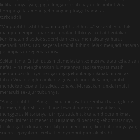
kelihaiannya, yang juga dengan susah payah disambut Vina,
berupa geliatan dan gelinjangan pinggul yang tak
terkendali.
“Mmppphhh…shhhh ….mmppphh.. ohhh……” sesekali Vina tak
mampu mempertahankan lumatan bibirnya akibat hentakan
kenikmatan disodok sedemikian keras, memaksanya harus
menarik nafas. Tapi segera kembali bibir si lelaki menjadi sasaran
pelampiasan kegemasannya.
Sekian lama, Entah puas melampiaskan gemasnya atau kehabisan
nafas, Vina menghentikan lumatannya, tapi ternyata masih
menjumpai dirinya mengarungi gelombang nikmat, mulai tak
tahan.Vina menghujamkan giginya di pundak Salim, sambil
mendekap kepala itu sekuat tenaga. Merasakan lunglai mulai
merasuki sekujur tubuhnya.
“Bang….ohhhh…..Bang….” Vina merasakan kembali batang keras
itu menghajar sisi atas liang kewanitaannya sangat keras,
menggerus klitorisnya. Dirinya sudah tak tahan didera nikmat
seperti ini terus menerus. Hujaman di benteng kehormatannya
tidak juga berkurang sedikitpun, mendorong kembali dirinya yang
sudah kepayahan kembali menyambut puncak birahi.