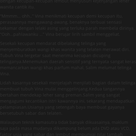
dengan kecupan-kecupan lembut menyusuri kejenjangan leher
wanita cantik itu.
“Mmmm… ohh..” Vina menikmati kecupan demi kecupan itu,
perasaannya mengawang-awang, benaknya terbuai sensasi
sekamar dengan lelaki asing yang terluka parah membela dirinya.
“Ooh…pahlawanku …” Vina berujar lirih sambil menggeliat.
Sesekali kecupan mendarat dibelakang telinga yang
menyemburatkan wangi khas wanita yang telaten merawat diri.
Tubuh Vina tergetar saat menerima kecupan dicuping
telinganya.Menemukan daerah sensitif yang ternyata sangat keras
memancarkan wangi khas parfum mahal, Salim melumat telinga
Vina.
Lidah kasarnya sesekali menjelajah menjilati bagian dalam telinga
membuat tubuh Vina mulai menggelinjang.Kedua tangannya
bertahan mendekap leher sang preman.Salim yang sangat
mengagumi kecantikan istri kawannya ini, sekarang mendapatkan
pelampiasan.Usianya yang setengah baya membuat gayanya
bersetubuh sabar dan telaten.
Walaupun teknik kamasutra tidak banyak dikuasainya, maklum
saja pada masa mudanya dikampung belum ada DVD atau VCD,
faktor usia yang sabar dan lembut mempunyai nilai tambah