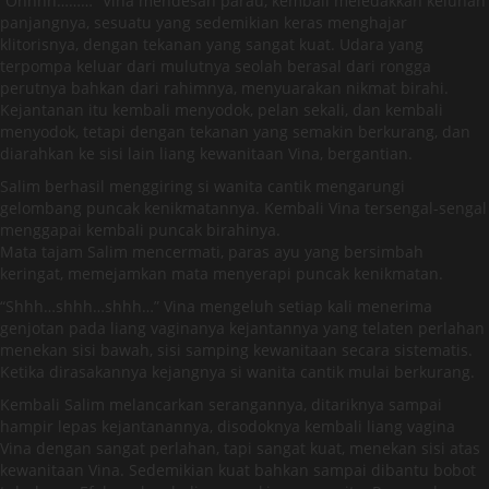
“Ohhhh………” Vina mendesah parau, kembali meledakkan keluhan
panjangnya, sesuatu yang sedemikian keras menghajar
klitorisnya, dengan tekanan yang sangat kuat. Udara yang
terpompa keluar dari mulutnya seolah berasal dari rongga
perutnya bahkan dari rahimnya, menyuarakan nikmat birahi.
Kejantanan itu kembali menyodok, pelan sekali, dan kembali
menyodok, tetapi dengan tekanan yang semakin berkurang, dan
diarahkan ke sisi lain liang kewanitaan Vina, bergantian.
Salim berhasil menggiring si wanita cantik mengarungi
gelombang puncak kenikmatannya. Kembali Vina tersengal-sengal
menggapai kembali puncak birahinya.
Mata tajam Salim mencermati, paras ayu yang bersimbah
keringat, memejamkan mata menyerapi puncak kenikmatan.
“Shhh…shhh…shhh…” Vina mengeluh setiap kali menerima
genjotan pada liang vaginanya kejantannya yang telaten perlahan
menekan sisi bawah, sisi samping kewanitaan secara sistematis.
Ketika dirasakannya kejangnya si wanita cantik mulai berkurang.
Kembali Salim melancarkan serangannya, ditariknya sampai
hampir lepas kejantanannya, disodoknya kembali liang vagina
Vina dengan sangat perlahan, tapi sangat kuat, menekan sisi atas
kewanitaan Vina. Sedemikian kuat bahkan sampai dibantu bobot