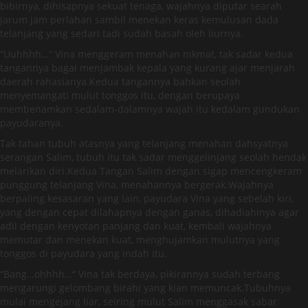
bibirnya, dihisapnya sekuat tenaga, wajahnya diputar searah
jarum jam perlahan sambil menekan keras kemulusan dada
telanjang yang sedari tadi sudah basah oleh liurnya.
“Uuhhhh…” Vina menggeram menahan nikmat, tak sadar kedua
tangannya bagai menjambak kepala yang kurang ajar menjarah
daerah rahasianya.Kedua tangannya bahkan seolah
menyemangati mulut tonggos itu, dengan berupaya
membenamkan sedalam-dalamnya wajah itu kedalam gundukan
payudaranya.
Tak tahan tubuh atasnya yang telanjang menahan dahsyatnya
serangan Salim, tubuh itu tak sadar menggelinjang seolah hendak
melarikan diri.Kedua Tangan Salim dengan sigap mencengkeram
punggung telanjang Vina, menahannya bergerak.Wajahnya
berpaling kesasaran yang lain, payudara Vina yang sebelah kiri,
yang dengan cepat dilahapnya dengan ganas, dihadiahinya agar
adil dengan kenyotan panjang dan kuat, kembali wajahnya
memutar dan menekan kuat, menghujamkan mulutnya yang
tonggos di payudara yang indah itu.
“Bang…ohhhh…“ Vina tak berdaya, pikirannya sudah terbang
mengarungi gelombang birahi yang kian memuncak.Tubuhnya
mulai mengejang liar, seiring mulut Salim menggasak sabar