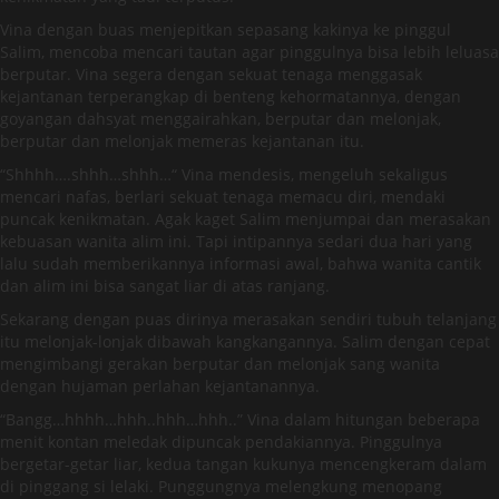
Vina dengan buas menjepitkan sepasang kakinya ke pinggul
Salim, mencoba mencari tautan agar pinggulnya bisa lebih leluasa
berputar. Vina segera dengan sekuat tenaga menggasak
kejantanan terperangkap di benteng kehormatannya, dengan
goyangan dahsyat menggairahkan, berputar dan melonjak,
berputar dan melonjak memeras kejantanan itu.
“Shhhh….shhh…shhh…“ Vina mendesis, mengeluh sekaligus
mencari nafas, berlari sekuat tenaga memacu diri, mendaki
puncak kenikmatan. Agak kaget Salim menjumpai dan merasakan
kebuasan wanita alim ini. Tapi intipannya sedari dua hari yang
lalu sudah memberikannya informasi awal, bahwa wanita cantik
dan alim ini bisa sangat liar di atas ranjang.
Sekarang dengan puas dirinya merasakan sendiri tubuh telanjang
itu melonjak-lonjak dibawah kangkangannya. Salim dengan cepat
mengimbangi gerakan berputar dan melonjak sang wanita
dengan hujaman perlahan kejantanannya.
“Bangg…hhhh…hhh..hhh…hhh..” Vina dalam hitungan beberapa
menit kontan meledak dipuncak pendakiannya. Pinggulnya
bergetar-getar liar, kedua tangan kukunya mencengkeram dalam
di pinggang si lelaki. Punggungnya melengkung menopang