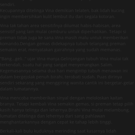
sendiri.
Kecupannya ditelinga Vina demikian telaten, bak lidah kucing
ingin membersihkan kulit lembut itu dari segala kotoran.
Vina tak tahan area sensitifnya dilumat habis-habisan, area
sensitif yang lain mulai cemburu untuk diperhatikan. Tetapi si
preman tidak juga ke sana.Vina masih malu untuk memberikan
komando.Dengan gemas didekapnya tubuh telanjang preman
semakin erat, menyatakan gairahnya yang sudah memanas.
“Bang…geli..” ujar Vina manja.Gelinjangan tubuh Vina mulai tak
terkendali, suatu hal yang sangat menyenangkan Salim.
Kegemasannya selama dua hari mengintip tubuh menawan ini
dalam bergejolak penuh birahi, terobati sudah. Puas dirinya
sendiri sekarang yang menggiring wanita cantik ini bergetar-getar
dalam lumatannya.
Vina mencoba memberikan sinyal dengan meloloskan kaitan
branya. Tetapi kembali Vina semakin gemas, si preman tetap pilih
kasih hanya telinga dan lehernya.Birahi Vina mulai melambung,
lumatan ditelinga dan lehernya dari sang pahlawan
menghantarkannya dengan cepat ke tahap lebih tinggi.
Berkali-kali bulu kuduknya merinding saat kasarnya lidah