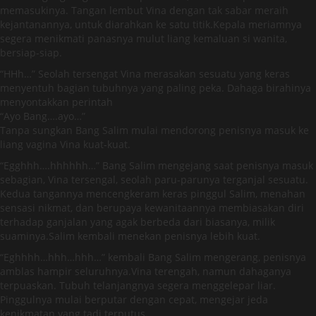
memasukinya. Tangan lembut Vina dengan tak sabar meraih
kejantanannya, untuk diarahkan ke satu titik.Kepala meriamnya
segera menikmati panasnya mulut liang kemaluan si wanita,
bersiap-siap.
“HHh…” Seolah tersengat Vina merasakan sesuatu yang keras
menyentuh bagian tubuhnya yang paling peka. Dahaga birahinya
menyontakkan perintah
“Ayo Bang….ayo…”
Tanpa sungkan Bang Salim mulai mendorong penisnya masuk ke
liang vagina Vina kuat-kuat.
“Egghhh….hhhhhh…” Bang Salim mengejang saat penisnya masuk
sebagian, Vina tersengal, seolah paru-parunya terganjal sesuatu.
Kedua tangannya mencengkeram keras pinggul Salim, menahan
sensasi nikmat, dan berupaya kewanitaannya membiasakan diri
terhadap ganjalan yang agak berbeda dari biasanya, milik
suaminya.Salim kembali menekan penisnya lebih kuat.
“Eghhhh…hhh…hhh…” kembali Bang Salim mengerang, penisnya
amblas hampir seluruhnya.Vina terengah, namun dahaganya
terpuaskan. Tubuh telanjangnya segera menggelepar liar.
Pinggulnya mulai berputar dengan cepat, mengejar jeda
kenikmatan yang tadi terputus.