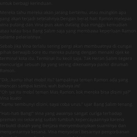
untuk berbagi kerinduan.
Mereka tahu mereka akan jarang bertemu, atau mungkin apa
yang akan terjadi setelahnya.Dengan berat hati Ramon melepas
vina pulang dan Vina pun akan datang dua minggu kemudian
atau kalau bisa Bang Salim saja yang membawa keperluan Ramon
selama pelariannya.
Sebab jika Vina terlalu sering pergi akan membuatnya di curigai
pihak berwajib.Sore itu mereka pulang dengan menaiki ojek ke
terminal kota itu. Terminal itu kecil saja. Tak Heran Salim segera
mencurigai sebuah jip yang sering dikenalinya parkir dirumah
Ramon.
“Dik…kamu lihat mobil itu? tampaknya teman Ramon ada yang
mencari sampai kesini, wah bahaya ini’
“Oh iya itu mobil teman Mas Ramon, kok mereka bisa disini ya?”
Vina kuatir
“Kamu sembunyi disini, saya coba urus,” ujar Bang Salim tenang.
“Hati-hati Bang!” Vina yang awalnya sangat curiga terhadap
preman ini sekarang sudah tumbuh kepercayaannya karena
terbukti dialah yang berjasa menyembunyikan suaminya dan
mengantarnya kesana. Vina menyadari besarnya pengorbanan