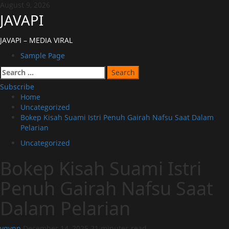
Skip
August 9, 2026
to
JAVAPI
content
JAVAPI – MEDIA VIRAL
Primary
Sample Page
Menu
Search
for:
Subscribe
Home
Uncategorized
Bokep Kisah Suami Istri Penuh Gairah Nafsu Saat Dalam
Pelarian
Uncategorized
Bokep Kisah Suami Istri
Penuh Gairah Nafsu Saat
Dalam Pelarian
vqvnp
December 14, 2025
21 minutes read