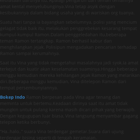
kebiasaan barunya itu, Apalagi pengaruh dari teman temannya
amat kental menyelubunginya.Vina tetap asyik dengan
kesibukannya dalam bidang usaha yang di wariskan org tuanya.
Suatu hari tanpa ia bayangkan sebelumnya, polisi yang mencium
gelagat tidak baik itu, melakukan penggrebekan kesarang tempat
kumpul-kumpul Ramon.Dalam penggeledahan itu,beberapa
teman Ramon tertangkap. Ramon berhasil kabur dan
menghilangkan jejak. Polisipun mengadakan pencarian terhadap
Ramon sampai kerumahnya.
Saat itu Vina yang tidak mengetahui masalahnya jadi syok.Ia amat
terkejut dan kuatir akan keselamatan suaminya.Hingga beberapa
minggu kemudian mereka kehilangan jejak Ramon yang melarikan
diri.Beberapa minggu kemudian, Vina ditelepon Ramon dari
tempat persembunyiannya.
Bokep Indo
Ramon berpesan pada Vina agar tenang dan
meminta untuk bertemu.Keadaan dirinya saat itu amat tidak
mungkin untuk pulang karena masih dicari pihak yang berwajib.
Dengan kegugupan luar biasa, Vina langsung menyambar gagang
telepon ketika berbunyi.
“Ha..halo..” suara Vina terdengar gemetar.Suara dari ujung
terdengar bising seperti di tengah keramaian.