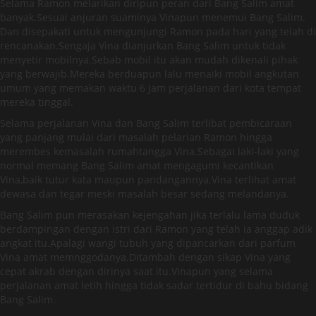
Selama Ramon melarikan diripun peran dari Bang Salim amat
banyak.Sesuai anjuran suaminya Vinapun menemui Bang Salim.
Dan disepakati untuk mengunjungi Ramon pada hari yang telah di
rencanakan.Sengaja Vina dianjurkan Bang Salim untuk tidak
menyetir mobilnya.Sebab mobil itu akan mudah dikenali pihak
yang berwajib.Mereka berduapun lalu menaiki mobil angkutan
umum yang memakan waktu 6 jam perjalanan dari kota tempat
mereka tinggal.
Selama perjalanan Vina dan Bang Salim terlibat pembicaraan
yang panjang mulai dari masalah pelarian Ramon hingga
merembes kemasalah rumahtangga Vina.Sebagai laki-laki yang
normal memang Bang Salim amat mengagumi kecantikan
Vina,baik tutur kata maupun pandangannya.Vina terlihat amat
dewasa dan tegar meski masalah besar sedang melandanya.
Bang Salim pun merasakan kejengahan jika terlalu lama duduk
berdampingan dengan istri dari Ramon yang telah ia anggap adik
angkat itu.Apalagi wangi tubuh yang dipancarkan dari parfum
Vina amat memnggodanya.Ditambah dengan sikap Vina yang
cepat akrab dengan dirinya saat itu.Vinapun yang selama
perjalanan amat letih hingga tidak sadar tertidur di bahu bidang
Bang Salim.