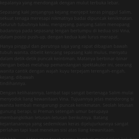
kepalanya yang mendongak dengan mulut terbuka lebar.
Sepasang kaki jenjangnya kejang menjepit keras pinggul Salim,
sekuat tenaga meresapi nikmatnya badai dipuncak kenikmatan.
Seluruh tubuhnya kaku, mengejang, panjang.Salim menopang
badannya pada sepasang lengan bertumpu di kedua sisi Vina,
dalam posisi push-up, dengan kedua kaki lurus merapat.
Hanya pinggul dan perutnya saja yang rapat dibagian bawah
tubuh wanita, dibelit kencang sepasang kaki mulus, menyatu
dalam detik-detik puncak keintiman. Matanya berbinar-binar
dengan bebas melahap pemandangan spektakuler ini, seorang
wanita cantik dengan wajah kuyu terpejam terengah-engah,
kejang, dibawah
tindihannya.
Dengan kelihaiannya, lambat tapi sangat bertenaga Salim mulai
menyodok liang kewanitaan Vina. Tujuannya jelas mendorong si
wanita kembali mengarungi puncak kenikmatan. Seolah letusan
gunung berapi, si Preman setengah umur berupaya
membangkitkan letusan-letusan berikutnya. Batang
kejantanannya yang sedemikian keras dijelujurkannya sangat
perlahan tapi kuat menekan sisi atas liang kewanitaan.