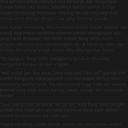
Vina berdesir ketika menyeka luka berdarah dan menjumpai
banyak bekas luka disana.Selayaknya wanita normal dirinya
sangat tersanjung mendapati seorang laki-laki berjuang mati-
matian demi dirinya, dengan luka yang demikian parah.
Saat malam menjelang, Vina memesan makan malam dikamar dan
mandi.Vina makan sendirian dikamar sambil kebingungan apa
yang harus dilakukan. Hari telah malam, Bang Salim masih
pingsan.Akhirnya Vina membaringkan diri di samping Salim dan
tertidur.Menjelang tengah malam Vina dibangunkan Salim.
“Vin bangun,” Bang Salim mengguncang tubuh Vina.Vina
menggeliat bangun dengan enggan.
“Wah sudah jam dua belas, lama juga saya tidur ya?” ujarnya lirih
sambil mengucek matanya.Salim risih mendapati dirinya tidur
disamping wanita cantik. Dia menjunjung tinggi kode etik sesama
preman yang tidak makan barang kawan apalagi istri kawannya
sendiri.
“Saya mau pindah ke kamar lain ya Vin?” kata Bang Salim dengan
gelisah.Vina tidak tahu apa yang membuat Bang Salim gelisah
seperti itu.Karenanya dia cuek saja.
“Nggak ada Bang, sudah penuh, losmen ini cuma punya sedikit