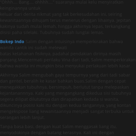
“Ohhh…. Bang…. ohhhh….” suaranya mulai kelu menyiratkan
keinginannya untuk
keluar dari derita nikmat yang tak berkesudahan ini, seiring
kewanitaannya dihujam terus menerus dengan lihainya. Jepitan
kakinya sudah mulai lemah, hingga akhirnya lepas, terkangkang
disisi paha silelaki. Tubuhnya sudah lunglai lemas.
Bokep Indo
Salim dengan intuisinya memperkirakan bahwa
wanita cantik ini sudah melewati
batas ketahanan fisiknya, padahal pendakian dirinya masih
panjang.Mencermati perilaku Vina dari tadi, Salim memperkirakan
bahwa wanita ini mungkin bisa menyukai perlakuan lebih kasar.
Akhirnya Salim mengubah gaya tempurnya yang dari tadi sabar
dan gentel, beralih ke kasar bahkan buas.Salim dengan cepat
menegakkan tubuhnya, bersimpuh, berlutut tanpa melepaskan
kejantanannnya. Kaki yang mengangkang dikedua sisi tubuhnya
segera dilipat dilututnya dan dirapatkan kedada si wanita,
dikuncinya posisi kaki itu dengan kedua tangannya, yang kontan
mengekspose liang kewanitaannya menjadi sangat terbuka untuk
serangan lebih lanjut.
Tanpa basa basi, dengan kuat Salim menggasak liang itu,
menyodokinya dengan batang kerasnya. Kali ini dengan