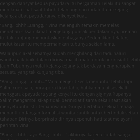
dengan dahsyat kedua payudara itu bergantian.Lelaki itu sangat
menikmati saat-saat tubuh telanjang nan indah itu terkejang-
kejang akibat payudaranya dikenyot kuat.
“Bang…ohhh…Bangg..” Vina melenguh semakin memelas
menahan siksa nikmat menjelang puncak pendakiannya, preman
itu tak kunjung menuntaskan dahaganya.Sedemikian telaten,
mulut kasar itu mempermainkan tubuhya sekian lama.
Walaupun akal sehatnya sudah menghilang dari tadi, naluri
wanita baik-baik dalam dirinya masih malu untuk berinisiatif lebih
jauh.Tubuhnya mulai kejang-kejang tak berdaya mengharapkan
sesuatu yang tak kunjung tiba.
“Bang…nngg….ohhh…” Vina menjerit kecil, menuntut lebih.Tapi
Salim cuek saja, pura-pura tidak tahu, bahkan mulai sesekali
menggaruk payudara yang kenyal itu dengan giginya.Rupanya
Salim mengambil sikap tidak berinisiatif sama sekali saat akan
menyetubuhi istri temannya ini.Dirinya bertahan sekuat tenaga
menanti undangan formal si wanita cantik untuk bertindak setiap
tahapan.Dirinya berprinsip dirinya sepenuh hati taat melayani
perintah Vina.
“Bang ….hhh…ayo Bang…hhh …” akhirnya karena sudah sangat