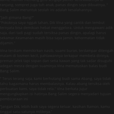
ranjang, sompret juga tuh anak, panas dingin saya dibuatnya, “
Bang Salim meruntuk seolah ini adalah kesalahannya.
“Jadi gimana Bang?”
“Pokoknya saya nggak tahan, Dik Vina yang cantik dan lembut
ternyata bisa demikian hebat menggelora. Untuk mengawani adik
saja, dari tadi pagi sudah tersiksa panas dingin, apalagi harus
sekamar.Keamanan masih bisa saya jamin, kehormatan tidak
dijamin.”
Vina terdiam memikirkan nasib, suami buron, terdampar ditengah
malam di losmen kecil, pahlawannya terkapar membela dirinya,
preman jelek tapi sopan dan setia kawan yang tak sadar disuguhi
adegan mesra dengan suaminya.Vina memutuskan balas budi
Bang Salim.
“ Terus terang saja, kami berhutang budi sama Abang, saya tidak
tahu bagaimana harus membalasnya. Kalau abang tersiksa oleh
perbuatan kami, saya tidak rela.” Vina berkata jujur
mengungkapkan isi hatinya.Bang Salim segera menyadari tujuan
pembicaraan ini
“Jangan Dik, lebih baik saya segera keluar, kasihan Ramon, kamu
tinggal satu-satunya miliknya,”