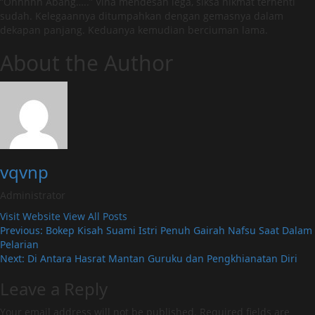
“Ohhhhh Abang…..” Vina mendesah lega, siksa nikmat terhenti
sudah. Kelegaannya ditumpahkan dengan gemasnya dalam
dekapan panjang. Keduanya kemudian berciuman lama.
About the Author
vqvnp
Administrator
Visit Website
View All Posts
Post
Previous:
Bokep Kisah Suami Istri Penuh Gairah Nafsu Saat Dalam
Pelarian
navigation
Next:
Di Antara Hasrat Mantan Guruku dan Pengkhianatan Diri
Leave a Reply
Your email address will not be published.
Required fields are