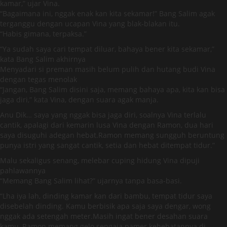
kamar,” ujar Vina.
“Bagaimana ini, nggak enak kan kita sekamar!” Bang Salim agak
terganggu dengan ucapan Vina yang blak-blakan itu.
“Habis gimana, terpaksa.”
“Ya sudah saya cari tempat diluar, bahaya bener kita sekamar,”
kata Bang Salim akhirnya
Menyadari si preman masih belum pulih dan hutang budi Vina
dengan tegas menolak
“Jangan, Bang Salim disini saja, memang bahaya apa, kita kan bisa
jaga diri,” kata Vina, dengan suara agak manja.
Anu Dik… saya yang nggak bisa jaga diri, soalnya Vina terlalu
cantik, apalagi dari kemarin lusa Vina dengan Ramon, dua hari
saya disuguhi adegan hebat.Ramon memang sungguh beruntung
punya istri yang sangat cantik, setia dan hebat ditempat tidur.”
Malu sekaligus senang, melebar cuping hidung Vina dipuji
pahlawannya
“Memang Bang Salim lihat?” ujarnya tanpa basa-basi.
“Lha iya lah, dinding kamar kan dari bambu, tempat tidur saya
disebelah dinding. Kamu berbisik apa saja saya dengar, wong
nggak ada setengah meter.Masih ingat bener desahan suara
kamu, Ramon memang gelo sengaja pamer kehebatannya di