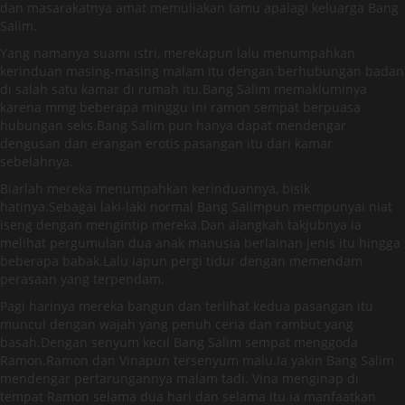
dan masarakatnya amat memuliakan tamu apalagi keluarga Bang
Salim.
Yang namanya suami istri, merekapun lalu menumpahkan
kerinduan masing-masing malam itu dengan berhubungan badan
di salah satu kamar di rumah itu.Bang Salim memakluminya
karena mmg beberapa minggu ini ramon sempat berpuasa
hubungan seks.Bang Salim pun hanya dapat mendengar
dengusan dan erangan erotis pasangan itu dari kamar
sebelahnya.
Biarlah mereka menumpahkan kerinduannya, bisik
hatinya.Sebagai laki-laki normal Bang Salimpun mempunyai niat
iseng dengan mengintip mereka.Dan alangkah takjubnya ia
melihat pergumulan dua anak manusia berlainan jenis itu hingga
beberapa babak.Lalu iapun pergi tidur dengan memendam
perasaan yang terpendam.
Pagi harinya mereka bangun dan terlihat kedua pasangan itu
muncul dengan wajah yang penuh ceria dan rambut yang
basah.Dengan senyum kecil Bang Salim sempat menggoda
Ramon.Ramon dan Vinapun tersenyum malu.Ia yakin Bang Salim
mendengar pertarungannya malam tadi. Vina menginap di
tempat Ramon selama dua hari dan selama itu ia manfaatkan