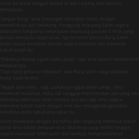
Salim beranjak bangun duduk di tepi ranjang dan mencari
kemejanya.
“Jangan Bang,” Vina mencegah kepergian Salim dengan
memeluknya dari belakang. Punggung telanjang Salim segera
dikaruniai hangatnya kekenyalan sepasang payudara Vina, yang
kontan menyulut kegairahan. Api tersiram bensin.Bang Salim
tanpa kuasa menahan dirinya segera berbalik dan memeluk
tubuh indah itu.
“Pokoknya Abang nggak boleh pergi,” ujar Vina sambil mempererat
dekapannya.
“Tapi nanti gimana risikonya?” kata Bang Salim yang nafasnya
mulai tidak teratur.
“Nggak ada risiko… ngg…pokoknya nggak boleh pergi,” Vina
memerah mukanya, malu, tak sanggup mencetuskan apa yang ada
diotaknya.Akhirnya, tidak berkata apa-apa lagi, Vina segera
memeluk tubuh Salim dengan erat dan menggesek-gesekkan
tubuhnya pada tubuh pria kasar itu.
Salim membalas dengan bernafsu dan langsung memeluk tubuh
sintal Vina dalam dekapan erat. Mulutnya yang sedikit tonggos
segera menyosor leher putih dan lembut, menghadiahinya