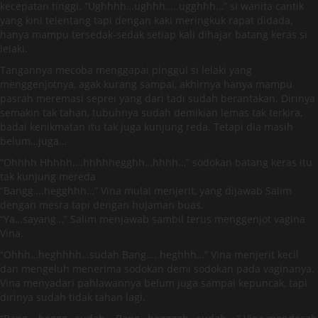
kecepatan tinggi. “Ughhhh…ughhh…..ugghhh…” si wanita cantik
yang kini telentang tapi dengan kaki meringkuk rapat didada,
hanya mampu tersedak-sedak setiap kali dihajar batang keras si
lelaki.
Tangannya mecoba menggapai pinggul si lelaki yang
menggenjotnya, agak kurang sampai, akhirnya hanya mampu
pasrah meremasi seprei yang dari tadi sudah berantakan. Dirinya
semakin tak tahan, tubuhnya sudah demikian lemas tak terkira,
badai kenikmatan itu tak juga kunjung reda. Tetapi dia masih
belum…juga…
“Ohhhh Hhhhh….hhhhhegghh…hhhh…” sodokan batang keras itu
tak kunjung mereda
“Bangg….hegghhh…” Vina mulai menjerit, yang dijawab Salim
dengan mesra tapi dengan hujaman buas.
“Ya…sayang…” Salim menjawab sambil terus menggenjot vagina
Vina.
“Ohhh…heghhhh…sudah Bang…. heghhh…” Vina menjerit kecil
dan mengeluh menerima sodokan demi sodokan pada vaginanya.
Vina menyadari pahlawannya belum juga sampai kepuncak, tapi
dirinya sudah tidak tahan lagi.