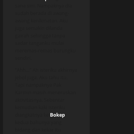
sana sini. Nampaknya dia
sudah berada di awang-
awang kenikmatan. Aku
juga semakin dilanda
gairah sehingga tanpa
sadar tanganku mulai
meremas-remas burungku
sendiri.
“Ahh…” Ah isteriku akhirnya
jebol juga. Aku tahu itu.
Tapi nampaknya Pak
Karmin masih meneruskan
aktivitasnya. Sebentar
kemudian kaki isteriku
diangkatnya ke
Bokep
kedua bahunya yang
bidang dan kekar itu