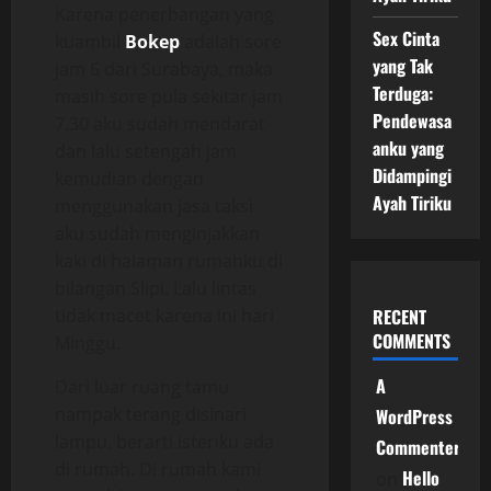
Karena penerbangan yang
Sex Cinta
kuambil
Bokep
adalah sore
yang Tak
jam 6 dari Surabaya, maka
Terduga:
masih sore pula sekitar jam
Pendewasa
7.30 aku sudah mendarat
anku yang
dan lalu setengah jam
Didampingi
kemudian dengan
Ayah Tiriku
menggunakan jasa taksi
aku sudah menginjakkan
kaki di halaman rumahku di
bilangan Slipi. Lalu lintas
tidak macet karena ini hari
RECENT
COMMENTS
Minggu.
A
Dari luar ruang tamu
nampak terang disinari
WordPress
lampu, berarti isteriku ada
Commenter
di rumah. Di rumah kami
Hello
on