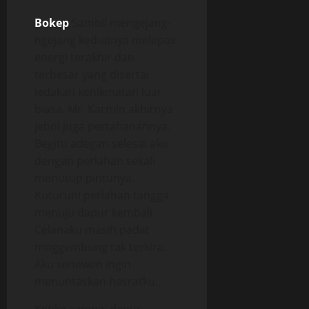
Bokep
Sambil mengejang-
ngejang keduanya melepas
energi terakhir dan
terbesar yang disertai
ledakan kenikmatan luar
biasa. Mr. Karmin akhirnya
jebol juga pertahanannya.
Begitu adegan selesai aku
dengan perlahan sekali
menutup pintunya.
Kuturuni perlahan tangga
menuju dapur kembali.
Celanaku masih padat
mnggembung tak terkira.
Aku senewen ingin
menuntaskan hasratku.