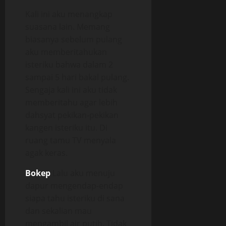
Kali ini aku menangkap
suasana lain. Memang
biasanya sebelum pulang
aku memberitahukan
isteriku bahwa dalam 2
sampai 5 hari bakal pulang.
Sengaja kali ini aku tidak
memberitahu agar lebih
dahsyat pekikan-pekikan
kangen isteriku itu. Di
ruang tamu TV menyala
agak keras.
Bokep
Lalu aku menuju
dapur mengendap-endap
siapa tahu isteriku di sana
dan sekalian mau
mengambil air putih. Tidak