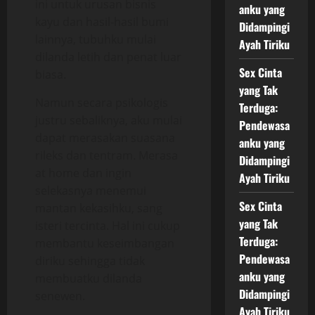
ini untuk urusan bisnis
anku yang
kayu dan hasil-hasil bumi
Didampingi
lainnya, tubuhku mulai
Ayah Tiriku
dilanda letih dan penat luar
Sex Cinta
biasa.
yang Tak
Namun secara psikologis
Terduga:
justru sebaliknya, aku mulai
Pendewasa
dapat merasakan suasana
anku yang
rileks dan tentram. Merasa
Didampingi
at home dan ingin
Ayah Tiriku
selekasnya menemui
Sex Cinta
mantan kekasihku, sang
yang Tak
isteri tercinta. Hal ini cukup
Terduga:
membantu keseimbangan
Pendewasa
diriku sehingga tidak
anku yang
membuatku dilanda
Didampingi
senewen.
Ayah Tiriku