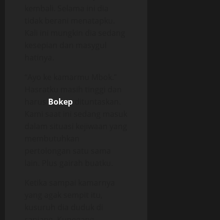
kembali. Selama ini dia
tidak berani menatapku.
Kali ini mungkin dia sedang
kesepian dan masygul
hatinya.
“Ayo ke kamarmu Mbok.”
Hasratku masih tinggi dan
harus
Bokep
dituntaskan.
Kami saat ini sedang masuk
dalam situasi kejiwaan yang
membutuhkan
pertolongan satu sama
lain. Plus gairah buatku.
Ketika sampai kamarnya
yang agak sempit itu,
kusuruh dia duduk di
ranjang. Kupegang