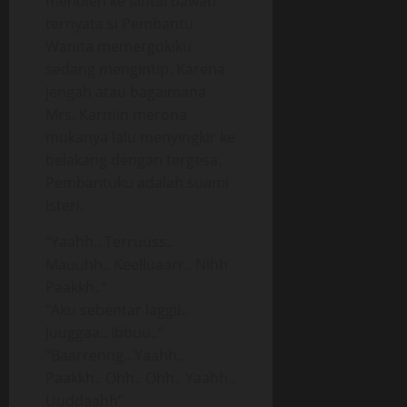
menoleh ke lantai bawah
ternyata si Pembantu
Wanita memergokiku
sedang mengintip. Karena
jengah atau bagaimana
Mrs. Karmin merona
mukanya lalu menyingkir ke
belakang dengan tergesa.
Pembantuku adalah suami
isteri.
“Yaahh.. Terruuss..
Mauuhh.. Keelluaarr.. Nihh
Paakkh..”
“Aku sebentar laggii..
Juuggaa.. Ibbuu..”
“Baarrenng.. Yaahh..
Paakkh.. Ohh.. Ohh.. Yaahh..
Uuddaahh”