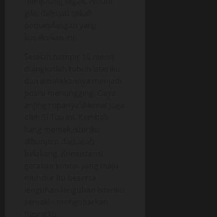
menjulang tegak. Wuuhh
gila, dahsyat sekali
pemandangan yang
kusaksikan ini.
Setelah hampir 10 menit
diangkatlah tubuh isteriku
dan dibalikkannya menjadi
posisi menungging. Gaya
anjing rupanya dikenal juga
oleh Si Tua ini. Kembali
liang memek isteriku
dihunjam dari arah
belakang. Konsistensi
gerakan kontol yang maju
mundur itu beserta
lenguhan-lenguhan isteriku
semakin mengobarkan
hasratku.