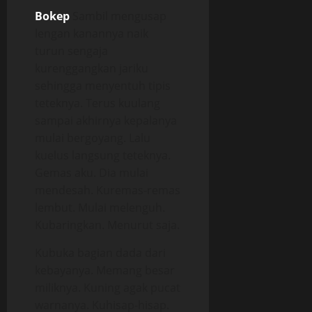
Bokep
Sambil mengusap
lengan kanannya naik
turun sengaja
kurenggangkan jariku
sehingga menyentuh tipis
teteknya. Terus kuulang
sampai akhirnya kepalanya
mulai bergoyang. Lalu
kuelus langsung teteknya.
Gemas aku. Dia mulai
mendesah. Kuremas-remas
lembut. Mulai melenguh.
Kubaringkan. Menurut saja.
Kubuka bagian dada dari
kebayanya. Memang besar
miliknya. Kuning agak pucat
warnanya. Kuhisap-hisap.