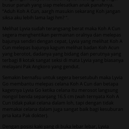
busur panah yang siap melesatkan anak panahnya.
“Aduh Koh A Cun, aargh masukin sekarang Koh jangan
siksa aku lebih lama lagi hm? “.
Melihat Lyvia sudah terangsang berat maka Koh A Cun
segera menghentikan permainan oralnya dan melepas
bajunya sendiri dengan cepat, Lyvia yang melihat Koh A
Cun melepas bajunya kagum melihat badan Koh Acun
yang berotot, dadanya yang bidang dan perutnya yang
terbagi 8 kotak sangat seksi di mata Lyvia yang biasanya
melayani Pak Angkoro yang gendut.
Semakin bernafsu untuk segera bersetubuh maka Lyvia
Go membantu melepas celana Koh A Cun dan betapa
kagetnya Lyvia Go ketika celana itu merosot langsung
nongol benda sepanjang 16.5 cm (wah ternyata Koh A
Cun tidak pakai celana dalam loh, tapi dengan tidak
memakai celana dalam juga sangat baik bagi kesuburan
pria kata Pak dokter).
Dengan posisi kaki yang di buka lebar lebar, Lyvia