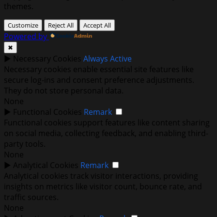
themes.
Customize
Reject All
Accept All
Powered by
✖
►
Necessary Cookies
Always Active
Necessary cookies enable essential site features like
secure log-ins and consent preference adjustments.
They do not store personal data.
None
►
Functional Cookies
Remark
Functional cookies support features like content sharing
on social media, collecting feedback, and enabling third-
party tools.
None
►
Analytical Cookies
Remark
Analytical cookies track visitor interactions, providing
insights on metrics like visitor count, bounce rate, and
traffic sources.
None