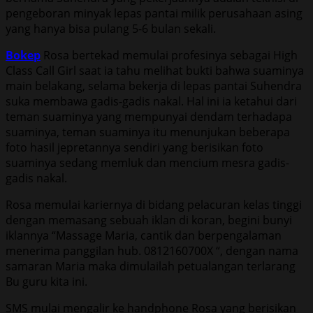
pengeboran minyak lepas pantai milik perusahaan asing
yang hanya bisa pulang 5-6 bulan sekali.
Bokep
Rosa bertekad memulai profesinya sebagai High
Class Call Girl saat ia tahu melihat bukti bahwa suaminya
main belakang, selama bekerja di lepas pantai Suhendra
suka membawa gadis-gadis nakal. Hal ini ia ketahui dari
teman suaminya yang mempunyai dendam terhadapa
suaminya, teman suaminya itu menunjukan beberapa
foto hasil jepretannya sendiri yang berisikan foto
suaminya sedang memluk dan mencium mesra gadis-
gadis nakal.
Rosa memulai kariernya di bidang pelacuran kelas tinggi
dengan memasang sebuah iklan di koran, begini bunyi
iklannya “Massage Maria, cantik dan berpengalaman
menerima panggilan hub. 0812160700X “, dengan nama
samaran Maria maka dimulailah petualangan terlarang
Bu guru kita ini.
SMS mulai mengalir ke handphone Rosa yang berisikan