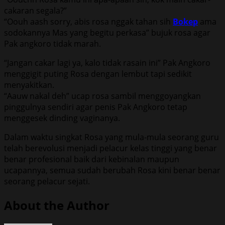
cakaran segala?”
“Oouh aash sorry, abis rosa nggak tahan sih
Bokep
ama
sodokannya Mas yang begitu perkasa” bujuk rosa agar
Pak angkoro tidak marah.
“Jangan cakar lagi ya, kalo tidak rasain ini” Pak Angkoro
menggigit puting Rosa dengan lembut tapi sedikit
menyakitkan.
“Aauw nakal deh” ucap rosa sambil menggoyangkan
pinggulnya sendiri agar penis Pak Angkoro tetap
menggesek dinding vaginanya.
Dalam waktu singkat Rosa yang mula-mula seorang guru
telah berevolusi menjadi pelacur kelas tinggi yang benar
benar profesional baik dari kebinalan maupun
ucapannya, semua sudah berubah Rosa kini benar benar
seorang pelacur sejati.
About the Author