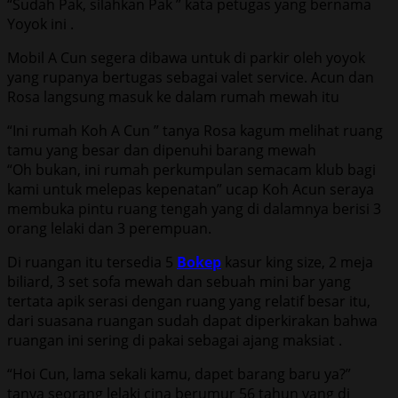
“Sudah Pak, silahkan Pak ” kata petugas yang bernama
Yoyok ini .
Mobil A Cun segera dibawa untuk di parkir oleh yoyok
yang rupanya bertugas sebagai valet service. Acun dan
Rosa langsung masuk ke dalam rumah mewah itu
“Ini rumah Koh A Cun ” tanya Rosa kagum melihat ruang
tamu yang besar dan dipenuhi barang mewah
“Oh bukan, ini rumah perkumpulan semacam klub bagi
kami untuk melepas kepenatan” ucap Koh Acun seraya
membuka pintu ruang tengah yang di dalamnya berisi 3
orang lelaki dan 3 perempuan.
Di ruangan itu tersedia 5
Bokep
kasur king size, 2 meja
biliard, 3 set sofa mewah dan sebuah mini bar yang
tertata apik serasi dengan ruang yang relatif besar itu,
dari suasana ruangan sudah dapat diperkirakan bahwa
ruangan ini sering di pakai sebagai ajang maksiat .
“Hoi Cun, lama sekali kamu, dapet barang baru ya?”
tanya seorang lelaki cina berumur 56 tahun yang di