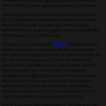
meskipun tidak seputih Lyvia tapi pancaran erotik dari
mata Rosa bagai sinar pancasona pusaka tanah jawa.
Dan cara gerak Rosa Maria sungguh membangkitkan
gairah, keayuan khas gadis jawa terpancar dari setiap
lekuk tubuhnya dan terutama payudaranya yang
berwarna kuning gading sungguh mengundang birahi
lelaki manapun yang melihatnya.
Dengan lembut Pak Angkoro
Bokep
meletakan kedua
telapak tangannya di atas payudara Rosa dan mulai
memijat lembut sambil perlahan ia melekatkan bibirnya
ke bibir Rosa yang sensual di lumatnya bibir Rosa,
semakin lama semakin panas sampai kedua tubuh itu
seolah menjadi satu, Pak Angkoro melingkarkan
tangannya ke pinggang Rosa dan menariknya sampai
lekat pada tubuhnya dan mencumbu Rosa dengan
penuh nafsu. Dihisap dan dimasukannya lidahnya
kedalam relung relung mulut Rosa sehingga mau tak
mau Rosa membalas pagutan-pagutan liar itu.
Hasrat kewanitan Rosa benar-benar dibangkitkan oleh