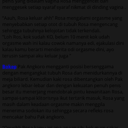
penis yang didalam vagina Rosa menggencet dan
menggesek setiap syaraf syaraf nikmat di dinding vagina .
“Aauh, Rosa keluar ahh” Rosa mengalami orgasme yang
menyebabkan setiap otot di tubuh Rosa mengencang
sehingga tubuhnya kelojotan tidak terkendali.
“Loh Ros, kok sudah KO, belum 10 menit kok udah
orgasme wah ini kalau cowok namanya edi, ejakulasi dini
kalau kamu berarti menderita odi orgasme dini, ayo
terusin sampai aku keluar juga “
Bokep
Pak Angkoro mengganti posisi bersenggama
dengan mengangkat tubuh Rosa dan menidurkannya di
meja biliard. Kemudian kaki rosa dibentangkan oleh Pak
angkoro lebar-lebar dan dengan kekuatan penuh penis
besar itu menerjang mendobrak pintu kewanitaan Rosa,
sampai-sampai klitorisnya ikut tertarik masuk, Rosa yang
masih dalam keadaan orgasme makin menggila
menerima sodokan itu sehingga secara refleks rosa
mencakar bahu Pak angkoro.
“Oouchh Rosa kamu ini apa-apaan sih, kok main cakar-