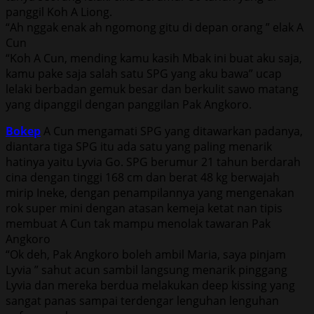
panggil Koh A Liong.
“Ah nggak enak ah ngomong gitu di depan orang ” elak A
Cun
“Koh A Cun, mending kamu kasih Mbak ini buat aku saja,
kamu pake saja salah satu SPG yang aku bawa” ucap
lelaki berbadan gemuk besar dan berkulit sawo matang
yang dipanggil dengan panggilan Pak Angkoro.
Bokep
A Cun mengamati SPG yang ditawarkan padanya,
diantara tiga SPG itu ada satu yang paling menarik
hatinya yaitu Lyvia Go. SPG berumur 21 tahun berdarah
cina dengan tinggi 168 cm dan berat 48 kg berwajah
mirip Ineke, dengan penampilannya yang mengenakan
rok super mini dengan atasan kemeja ketat nan tipis
membuat A Cun tak mampu menolak tawaran Pak
Angkoro
“Ok deh, Pak Angkoro boleh ambil Maria, saya pinjam
Lyvia ” sahut acun sambil langsung menarik pinggang
Lyvia dan mereka berdua melakukan deep kissing yang
sangat panas sampai terdengar lenguhan lenguhan