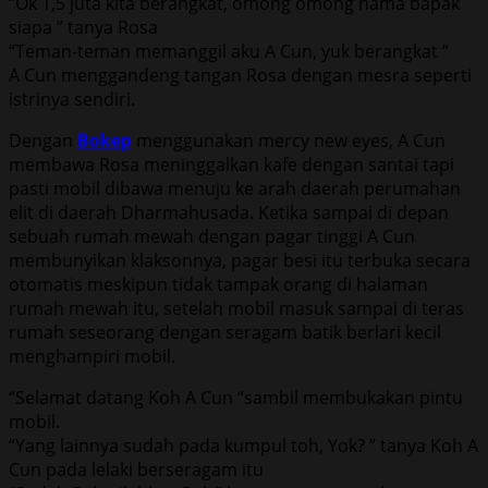
“Ok 1,5 juta kita berangkat, omong omong nama bapak
siapa ” tanya Rosa
“Teman-teman memanggil aku A Cun, yuk berangkat “
A Cun menggandeng tangan Rosa dengan mesra seperti
istrinya sendiri.
Dengan
Bokep
menggunakan mercy new eyes, A Cun
membawa Rosa meninggalkan kafe dengan santai tapi
pasti mobil dibawa menuju ke arah daerah perumahan
elit di daerah Dharmahusada. Ketika sampai di depan
sebuah rumah mewah dengan pagar tinggi A Cun
membunyikan klaksonnya, pagar besi itu terbuka secara
otomatis meskipun tidak tampak orang di halaman
rumah mewah itu, setelah mobil masuk sampai di teras
rumah seseorang dengan seragam batik berlari kecil
menghampiri mobil.
“Selamat datang Koh A Cun “sambil membukakan pintu
mobil.
“Yang lainnya sudah pada kumpul toh, Yok? ” tanya Koh A
Cun pada lelaki berseragam itu