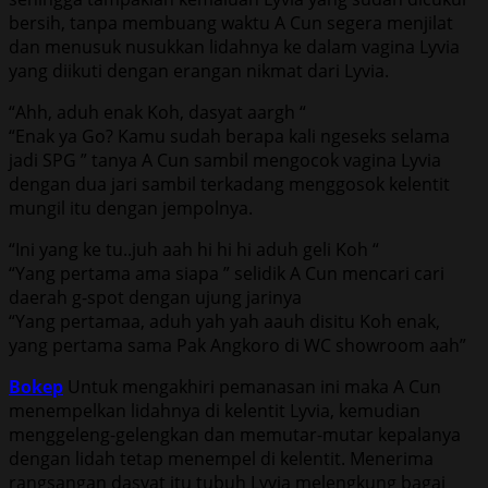
bersih, tanpa membuang waktu A Cun segera menjilat
dan menusuk nusukkan lidahnya ke dalam vagina Lyvia
yang diikuti dengan erangan nikmat dari Lyvia.
“Ahh, aduh enak Koh, dasyat aargh “
“Enak ya Go? Kamu sudah berapa kali ngeseks selama
jadi SPG ” tanya A Cun sambil mengocok vagina Lyvia
dengan dua jari sambil terkadang menggosok kelentit
mungil itu dengan jempolnya.
“Ini yang ke tu..juh aah hi hi hi aduh geli Koh “
“Yang pertama ama siapa ” selidik A Cun mencari cari
daerah g-spot dengan ujung jarinya
“Yang pertamaa, aduh yah yah aauh disitu Koh enak,
yang pertama sama Pak Angkoro di WC showroom aah”
Bokep
Untuk mengakhiri pemanasan ini maka A Cun
menempelkan lidahnya di kelentit Lyvia, kemudian
menggeleng-gelengkan dan memutar-mutar kepalanya
dengan lidah tetap menempel di kelentit. Menerima
rangsangan dasyat itu tubuh Lyvia melengkung bagai