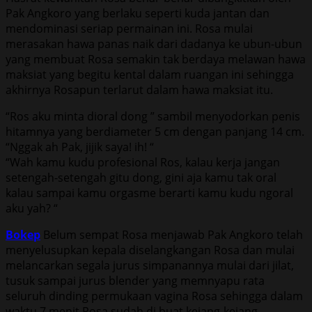
Pak Angkoro yang berlaku seperti kuda jantan dan
mendominasi seriap permainan ini. Rosa mulai
merasakan hawa panas naik dari dadanya ke ubun-ubun
yang membuat Rosa semakin tak berdaya melawan hawa
maksiat yang begitu kental dalam ruangan ini sehingga
akhirnya Rosapun terlarut dalam hawa maksiat itu.
“Ros aku minta dioral dong ” sambil menyodorkan penis
hitamnya yang berdiameter 5 cm dengan panjang 14 cm.
“Nggak ah Pak, jijik saya! ih! “
“Wah kamu kudu profesional Ros, kalau kerja jangan
setengah-setengah gitu dong, gini aja kamu tak oral
kalau sampai kamu orgasme berarti kamu kudu ngoral
aku yah? “
Bokep
Belum sempat Rosa menjawab Pak Angkoro telah
menyelusupkan kepala diselangkangan Rosa dan mulai
melancarkan segala jurus simpanannya mulai dari jilat,
tusuk sampai jurus blender yang memnyapu rata
seluruh dinding permukaan vagina Rosa sehingga dalam
waktu 7 menit Rosa sudah di buat kejang-kejang.