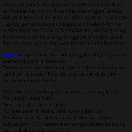
panggilan panggilan tapi ada juga SMS yang berisikan
kalimat-kalimat porno, Rosa tidak menanggapi semua
SMS itu karena hal itu akan membuang waktu saja begitu
juga dengan percakapan dengan calon-calon kliennya
semua gagal mencapai kata sepakat. Karena harga yang
ditetapkan oleh Rosa sangat tinggi yaitu 1,5 juta sekali
datang, tentu saja jarang yang berani memboking Rosa.
Bokep
Sampai suatu saat ada panggilan HP yang masuk
saat ia mengajar di kelasnya
“Permisi anak-anak ibu mau terima telpon dulu jangan
ramai ya!”kemudian Rosa berjalan keluar kelas dan
menerima panggilan itu.
“Hallo Maria? ” terdengar suara berat seorang lelaki
“Ya dengan siapa Pak? “
“Berapa tarif kamu semalam? “
“1,5 juta bayar di muka, tidak kurang dari itu “
“Ok done deal, kita ketemu di Kafe Bon Ami, Darmo
Selatan jam 18.30 nanti malam sampai disana langsung
miss call aku ya bye ..tut tut tut”