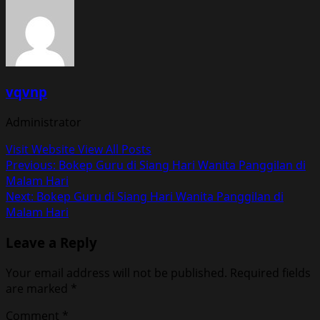
vqvnp
Administrator
Visit Website
View All Posts
Post
Previous:
Bokep Guru di Siang Hari Wanita Panggilan di
Malam Hari
navigation
Next:
Bokep Guru di Siang Hari Wanita Panggilan di
Malam Hari
Leave a Reply
Your email address will not be published.
Required fields
are marked
*
Comment
*