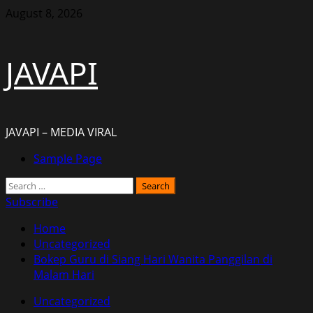
Skip
August 8, 2026
to
content
JAVAPI
JAVAPI – MEDIA VIRAL
Primary
Sample Page
Menu
Search
for:
Subscribe
Home
Uncategorized
Bokep Guru di Siang Hari Wanita Panggilan di
Malam Hari
Uncategorized