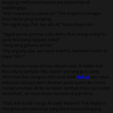
bengong melihat permainan permainan liar di
sekelilingnya.
“Wah suasananya panas ya? ” Pak Angkoro menegur
Rosa Maria yang bengong
“Ah nggak juga Pak, kan ada AC” balas Rosa risih
“Nggak panas gimana, coba kamu lihat orang orang itu
pada telanjang ngapain coba?”
“Eeng eeng gimana ya Pak “
“Eng eng eng apa, ayo lepas bajumu, kamukan sudah di
bayar toh? “
Rosa merasa harga dirinya diinjak-injak, di dalam hati
Rosa Maria berkata “Aku adalah seorang guru yang
dihormati dan disegani oleh anak didik
Bokep
dan rekan
sekerjaku kenapa demi dendam pada suami aku harus
menjerumuskan diriku ke dalam lembah nista tapi sudah
terlambat”, air mata mulai menetes di pipi Rosa.
“Wah, kok malah nangis iki piye? Waduh!!” Pak Angkoro
mengelus-elus perutnya yang besar karena bingung.