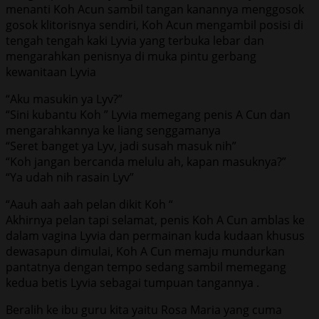
menanti Koh Acun sambil tangan kanannya menggosok
gosok klitorisnya sendiri, Koh Acun mengambil posisi di
tengah tengah kaki Lyvia yang terbuka lebar dan
mengarahkan penisnya di muka pintu gerbang
kewanitaan Lyvia
“Aku masukin ya Lyv?”
“Sini kubantu Koh ” Lyvia memegang penis A Cun dan
mengarahkannya ke liang senggamanya
“Seret banget ya Lyv, jadi susah masuk nih”
“Koh jangan bercanda melulu ah, kapan masuknya?”
“Ya udah nih rasain Lyv”
“Aauh aah aah pelan dikit Koh “
Akhirnya pelan tapi selamat, penis Koh A Cun amblas ke
dalam vagina Lyvia dan permainan kuda kudaan khusus
dewasapun dimulai, Koh A Cun memaju mundurkan
pantatnya dengan tempo sedang sambil memegang
kedua betis Lyvia sebagai tumpuan tangannya .
Beralih ke ibu guru kita yaitu Rosa Maria yang cuma