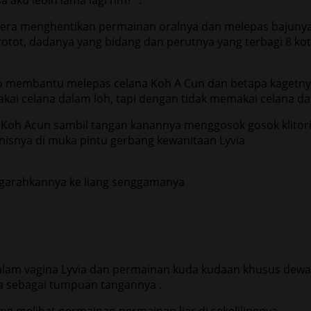
gera menghentikan permainan oralnya dan melepas bajunya 
ot, dadanya yang bidang dan perutnya yang terbagi 8 kota
 membantu melepas celana Koh A Cun dan betapa kagetnya 
kai celana dalam loh, tapi dengan tidak memakai celana dal
ti Koh Acun sambil tangan kanannya menggosok gosok klitor
nisnya di muka pintu gerbang kewanitaan Lyvia
ngarahkannya ke liang senggamanya
e dalam vagina Lyvia dan permainan kuda kudaan khusus d
a sebagai tumpuan tangannya .
ng melihat permainan permainan liar di sekelilingnya.