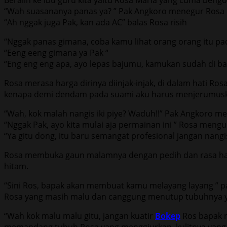
“Wah suasananya panas ya? ” Pak Angkoro menegur Rosa
“Ah nggak juga Pak, kan ada AC” balas Rosa risih
“Nggak panas gimana, coba kamu lihat orang orang itu pa
“Eeng eeng gimana ya Pak “
“Eng eng eng apa, ayo lepas bajumu, kamukan sudah di ba
Rosa merasa harga dirinya diinjak-injak, di dalam hati Ro
kenapa demi dendam pada suami aku harus menjerumuskan d
“Wah, kok malah nangis iki piye? Waduh!!” Pak Angkoro m
“Nggak Pak, ayo kita mulai aja permainan ini ” Rosa meng
“Ya gitu dong, itu baru semangat profesional jangan nangis 
Rosa membuka gaun malamnya dengan pedih dan rasa ha
hitam.
“Sini Ros, bapak akan membuat kamu melayang layang ” p
Rosa yang masih malu dan canggung menutup tubuhnya y
“Wah kok malu malu gitu, jangan kuatir
Bokep
Ros bapak n
memandang tubuh Rosa yang menggiurkan, kulitnya yang kun