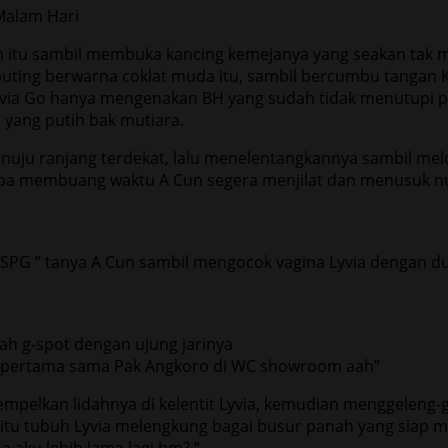
an itu sambil membuka kancing kemejanya yang seakan t
ting berwarna coklat muda itu, sambil bercumbu tangan 
i Lyvia Go hanya mengenakan BH yang sudah tidak menutupi
a yang putih bak mutiara.
uju ranjang terdekat, lalu menelentangkannya sambil melo
pa membuang waktu A Cun segera menjilat dan menusuk nusu
SPG ” tanya A Cun sambil mengocok vagina Lyvia dengan dua
rah g-spot dengan ujung jarinya
ng pertama sama Pak Angkoro di WC showroom aah”
pelkan lidahnya di kelentit Lyvia, kemudian menggeleng
 itu tubuh Lyvia melengkung bagai busur panah yang siap 
 aku lebih lama lagi hm? “.