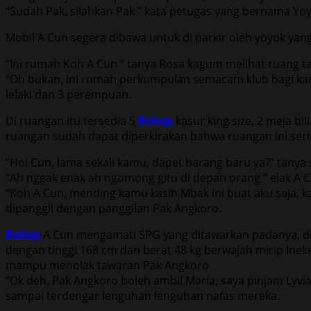
“Sudah Pak, silahkan Pak ” kata petugas yang bernama Yoyo
Mobil A Cun segera dibawa untuk di parkir oleh yoyok ya
“Ini rumah Koh A Cun ” tanya Rosa kagum melihat ruang
“Oh bukan, ini rumah perkumpulan semacam klub bagi ka
lelaki dan 3 perempuan.
Di ruangan itu tersedia 5
Bokep
kasur king size, 2 meja bi
ruangan sudah dapat diperkirakan bahwa ruangan ini serin
“Hoi Cun, lama sekali kamu, dapet barang baru ya?” tanya 
“Ah nggak enak ah ngomong gitu di depan orang ” elak A 
“Koh A Cun, mending kamu kasih Mbak ini buat aku saja, 
dipanggil dengan panggilan Pak Angkoro.
Bokep
A Cun mengamati SPG yang ditawarkan padanya, dian
dengan tinggi 168 cm dan berat 48 kg berwajah mirip In
mampu menolak tawaran Pak Angkoro
“Ok deh, Pak Angkoro boleh ambil Maria, saya pinjam Lyv
sampai terdengar lenguhan lenguhan nafas mereka.