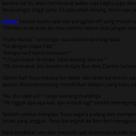
karena hal itu akan membuang waktu saja begitu juga den
Rosa sangat tinggi yaitu 1,5 juta sekali datang, tentu saj
Bokep
Sampai suatu saat ada panggilan HP yang masuk sa
“Permisi anak-anak ibu mau terima telpon dulu jangan ram
“Hallo Maria? ” terdengar suara berat seorang lelaki
“Ya dengan siapa Pak? “
“Berapa tarif kamu semalam? “
“1,5 juta bayar di muka, tidak kurang dari itu “
“Ok done deal, kita ketemu di Kafe Bon Ami, Darmo Selatan
Dalam hati Rosa merasa berdebar dan aneh karena ini ada
ajukan, Rosa termenung memikirkan telepon yang baru s
“Bu, Ibu sakit ya? ” tanya seorang muridnya
“Oh nggak apa-apa kok, ayo masuk lagi” sambil memegan
Setelah selesai mengajar Rosa segera pulang dan memper
hitam yang anggun, Rosa berangkat ke Bon Ami mengguna
Rasa berdebar semakin menjadi saat ia memasuki kafe dan