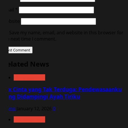
Email
*
Website
Save my name, email, and website in this browser for
the next time I comment.
Related News
Uncategorized
Sex Cinta yang Tak Terduga: Pendewasaanku
yang Didampingi Ayah Tiriku
vqvnp
January 12, 2026
0
Uncategorized