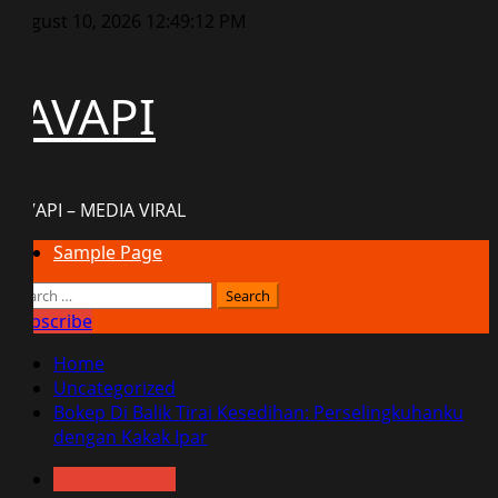
Skip
August 10, 2026
12:49:13 PM
to
content
JAVAPI
JAVAPI – MEDIA VIRAL
Primary
Sample Page
Menu
Search
for:
Subscribe
Home
Uncategorized
Bokep Di Balik Tirai Kesedihan: Perselingkuhanku
dengan Kakak Ipar
Uncategorized