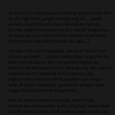
itu.
Dasar kamu Ton ada-ada aja, memangnya kamu tau dari
mana aku lagi horni, jangan mengarang ah…. jawab
mbak Ratna sambil berdiri dan melangkah menuju
dapur. Aku segera mengejarnya dan meraih tangannya.
Mbak kalau aku bisa membuktikan bahwa mbak Ratna
lagi horni mbak mau kasih hadiah aku apa….?
Dia tersipu malu dan menjawab…terserah kamu mau
minta apa aja boleh…. sambil melepaskan tanganku dia
kembali menuju dapur dan mengambil segelas air,
tampaknya dia kehausan karena terangsang. Aku segera
mendekatinya dari belakang dan langsung saja
kusingkap roknya ke atas dan kuusapkan jari tangan
kananku di celana dalamnya, gerakanku sangat cepat
sehingga dia tidak sempat menghindar.
Setelah itu akupun segera berucap, Maaf mbak,
sepertinya aku menemukan bukti yang kuat kalau mbak
lagi horni, celana dalam mbak terasa sangat basah. Dia