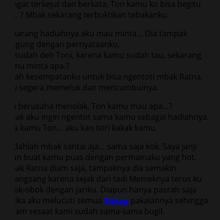
sangat terkejut dan berkata, Ton kamu ko bisa begitu
si…. ? Mbak sekarang terbuktikan tebakanku.
Sekarang hadiahnya aku mau minta… Dia tampak
bingung dengan pernyataanku,
Ya sudah deh Toni, karena kamu sudah tau, sekarang
kamu minta apa.?
Inilah kesempatanku untuk bisa ngentoti mbak Ratna,
aku segera memeluk dan mencumbuinya.
Dia berusaha menolak, Ton kamu mau apa…?
Mbak aku ingin ngentot sama kamu sebagai hadiahnya.
Gila kamu Ton… aku kan Istri kakak kamu.
Sudahlah mbak santai aja… sama saja kok. Saya janji
akan buat kamu puas dengan permainaku yang hot.
Mbak Ratna diam saja, tampaknya dia semakin
terangsang karena sejak dari tadi Memeknya terus ku
obok-obok dengan jariku. Diapun hanya pasrah saja
ketika aku melucuti semua
Bokep
pakaiannya sehingga
dalam sesaat kami sudah sama-sama bugil.