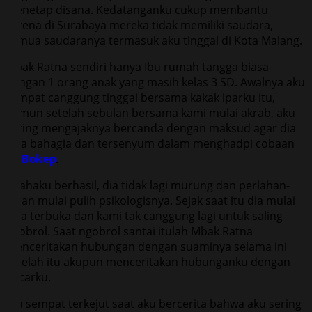
menetap disana. Kedatanganku cukup membantu
karena di Surabaya mereka tidak memiliki saudara,
semua saudaranya termasuk aku tinggal di Kota Malang.
Mbak Ratna sendiri hanya Ibu rumah tangga biasa
dengan 1 orang anak yang masih kelas 3 SD. Awalnya aku
sempat canggung tinggal bersama kakak iparku itu,
namun setelah sebulan bersama kami mulai akrab, aku
sering mengajaknya bercanda dengan maksud agar dia
bisa bahagia dan tersenyum dalam menghadpi cobaan
ini
Bokep
.
Usahaku berhasil, dia tidak lagi murung dan perlahan-
lahan mulai pulih psikologisnya. Sejak saat itu dia mulai
bisa terbuka dan kami tak canggung lagi untuk saling
ngobrol. Saat ngobrol santai itulah Mbak Ratna
menceritakan hubungan dengan suaminya selama ini
setelah itu akupun menceritakan hubunganku dengan
pacarku.
Dia sempat terkejut saat aku bercerita bahwa aku sering