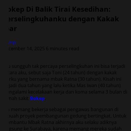
Bokep Di Balik Tirai Kesedihan:
Perselingkuhanku dengan Kakak
Ipar
vqvnp
December 14, 2025
6 minutes read
0
Aku sungguh tak percaya perselingkuhan ini bisa terjadi
antara aku, sebut saja Toni (24 tahun) dengan kakak
iparku yang bernama mbak Ratna (30 tahun). Kisah ini
terjadi dua tahun yang lalu ketika Mas Iwan (40 tahun)
mengalami kecelakaan kerja dan koma selama 3 bulan di
rumah sakit
Bokep
.
Dia memang bekerja sebagai pengawas bangunan di
sebuah proyek pembangunan gedung bertingkat. Untuk
membantu Mbak Ratna akhirnya aku selaku adiknya
langsung ke Surabaya, karena memang mereka sudah