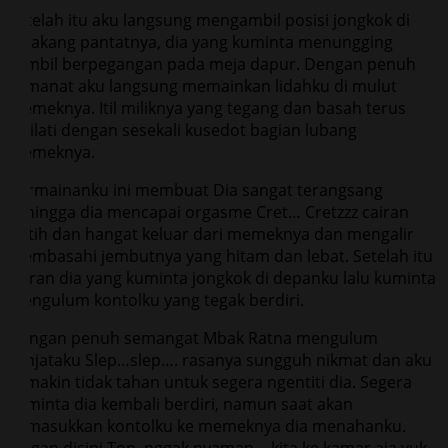
Setelah itu aku langsung mengambil posisi jongkok di
belakang pantatnya, dia yang kuminta menungging
sambil berpegangan pada meja dapur. Dengan penuh
semanat aku langsung memainkan lidahku di mulut
memeknya. Itil miliknya yang tegang dan basah terus
kujilati dengan sesekali kusedot bagian lubang
memeknya.
Permainanku ini membuat Dia sangat terangsang
sehingga dia mencapai orgasme Cret… Cretzzz cairan
putih dan hangat keluar dari memeknya dan mengalir
membasahi jembutnya yang hitam dan lebat. Setelah itu
giliran dia yang kuminta jongkok di depanku lalu kuminta
mengulum kontolku yang tegak berdiri.
Dengan penuh semangat Mbak Ratna mengulum
senjataku Slep…slep…. rasanya sungguh nikmat dan aku
semakin tidak tahan untuk segera ngentiti dia. Segera
kuminta dia kembali berdiri, namun saat akan
kumasukkan kontolku ke memeknya dia menahanku.
Jangan disini Ton, nggak nyaman… kita ke kamar aja yuk.