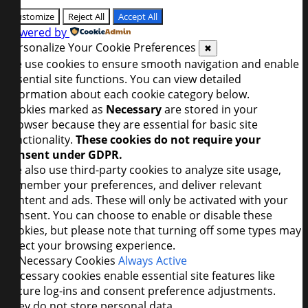
Customize
Reject All
Accept All
Powered by
Personalize Your Cookie Preferences
✖
We use cookies to ensure smooth navigation and enable
essential site functions. You can view detailed
information about each cookie category below.
Cookies marked as
Necessary
are stored in your
browser because they are essential for basic site
functionality.
These cookies do not require your
consent under GDPR.
We also use third-party cookies to analyze site usage,
remember your preferences, and deliver relevant
content and ads. These will only be activated with your
consent. You can choose to enable or disable these
cookies, but please note that turning off some types may
affect your browsing experience.
►
Necessary Cookies
Always Active
Necessary cookies enable essential site features like
secure log-ins and consent preference adjustments.
They do not store personal data.