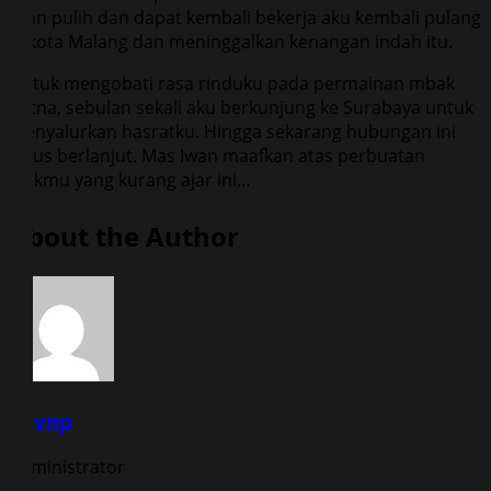
Iwan pulih dan dapat kembali bekerja aku kembali pulang
le kota Malang dan meninggalkan kenangan indah itu.
Untuk mengobati rasa rinduku pada permainan mbak
Ratna, sebulan sekali aku berkunjung ke Surabaya untuk
menyalurkan hasratku. Hingga sekarang hubungan ini
terus berlanjut. Mas Iwan maafkan atas perbuatan
adikmu yang kurang ajar ini…
About the Author
vqvnp
Administrator