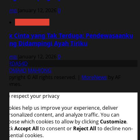
vqvnp
January 12, 2026
0
Uncategorized
Sex Cinta yang Tak Terduga: Pendewasaanku
yang Didampingi Ayah Tiriku
vqvnp
January 12, 2026
0
CERDAS4D
AROMA4D
MAHJONG
Copyright © All rights reserved.
|
MoreNews
by AF
themes.
We respect your privacy
Cookies help us improve your experience, deliver
personalized content, and analyze traffic. You can
choose which cookies to allow by clicking
Customize
.
Click
Accept All
to consent or
Reject All
to decline non-
essential cookies.