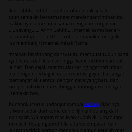
Akkkh….ahhh….ohhh Ton Kontolmu enak sekali……
akupun semakin bersemangat mendengar rintihan itu
dan akhirnya kami sama-sama mengalami orgasme…
Oh….. sayang…… Ahhh…ahhh…. memek kamu benar-
benar mantap…. Crotttt…..crot… air maniku mengalir
deras membanjiri memek mbak Ratna.
Permainan birahi yang dahsyat itu membuat tubuh kami
sangat lemas dah lelah sehingga kami tertidur sampai
sore hari. Dan sejak saat itu aku sering ngentoti mbak
Ratna dengan berbagai macam variasi gaya. dia sangat
bersemangat aku entoti dengan gaya yang baru dan
belum pernah dia coba sehingga hubunganku dengan
dia semakin hot.
Hubunganku terus berlanjut sampai
Bokep
akhirnya
mas Iwan sadar dari koma dan di ijinkan pulang dari
rumah sakit. Walaupun mas Iwan sudah di rumah tapi
kami masih tetap ngentot bila ada kesempatan dan
mbak ratna tidak pernah menolak. Namun setelah mas