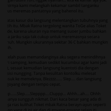
Akhirnya kami melangkah kekamar sambil tanganku
terus meremas pantatnya yang bahenol itu.
Di atas kasur dia langsung melentangkan tubuhnya yang
putih itu. Mbak Ratna tergolong wanita ToGe alias Toket
Gede, karena ukuran nya memang suoer jumbu bahkan
lima jariku saja tak cukup untuk meremasnya secara
penuh. Mungkin ukurannya sekitar 36 C bahkan mungkin
lebih.
Setelah puas memandanginya aku segera menindihnya
dari samping, kemudian sedikit kucumbui agar kami jadi
hot, sesaat kemudian langsung kuentoti dia dengan
posisi nungging. Tanpa kesulitan kontolku melesat
masuk ke memeknya, Blezzzz…… Slep…. dan langsung
kugoyang dengan tempo cepat.
Clup……Slep…..Slepppp….Cluppp… Ahhh…ah…. Ohhh
rasanya sungguh nikmat. Dari kaca besar yang ada di
meja rias kulihat Toket mbak Ratna berayn-ayun seperti
balon yang di isi air dan di goyang-goyang selain iti