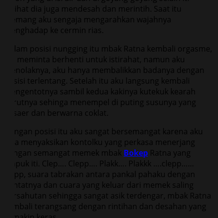
kulihat dia juga mendesah dan merintih. Saat itu
memang aku sengaja mengarahkan wajahnya
menghadap ke cermin rias.
Dalam posisi nungging itu mbak Ratna kembali orgasme,
dia meminta berhenti untuk istirahat, namun aku
menolaknya, aku hanya membalikkan badanya dengan
posisi terlentang. Setelah itu aku langsung kembali
mengentotnya sambil kedua kakinya kutekuk kearah
perutnya sehinga menempel di puting susunya yang
besaer dan berwarna coklat.
Dengan posisi itu aku sangat bersemangat karena aku
bisa menyaksikan kontolku yang perkasa menerjang
dengan semangat memek mbak
Bokep
Ratna yang
empuk iti. Clep…. Clepp…. Plakk…. Plakkk ….clepp……
clepp, suara tabrakan antara pankal pahaku dengan
pantatnya dan cuara yang keluar dari memek saling
bersahutan sehingga sangat asik terdengar, mbak Ratna
kembali terangsang dengan rintihan dan desahan yang
semakin keras