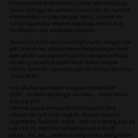
ngentoti pacarku di kamar kos, namun aku santai saja
bercerita sehingga dia semakin penasaran. Dia tampak
memperhatikan ceritaku dengan serius, sesekali dia
bertanya bagaimana ekspresi wajah pacarku saat di
entoti maupun saat mencapai orgasme.
Karena cerita itulah awal perselingkuhanku dengan Dia
terjadi. Setelah aku selesai menceritakan adegan demi
adegan aksiku saat ngentoti pacarku dengan berbagai
posisi dan gaya kulihat wajah Mbak Ratna tampak
memerah, desahan napasnya juga tak teratur, aku tahu
dia mulai birahi.
Semula aku hanya sekedar iseng aja mengatakan
Waahhh… ko diam aja dengar ceritaku….. mbak Ratna
terangsang yaa?
Dia tampak gugup menjawab pertanyaanku yang
mendadak dan jadi salah tingkah. Akupun semakin
menggodanya, Sudahlah mbak… kalo terangsang juga ga
apa-apa ko, itu alami dan sebaiknya hasrat itu di
salurkan…. he…he…. sambil tersenyum aku mengatakan