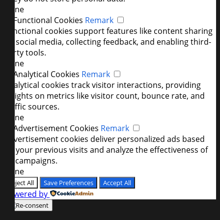
None
►
Functional Cookies
Remark
Functional cookies support features like content sharing
on social media, collecting feedback, and enabling third-
party tools.
None
►
Analytical Cookies
Remark
Analytical cookies track visitor interactions, providing
insights on metrics like visitor count, bounce rate, and
traffic sources.
None
►
Advertisement Cookies
Remark
Advertisement cookies deliver personalized ads based
on your previous visits and analyze the effectiveness of
ad campaigns.
None
Reject All
Save Preferences
Accept All
Powered by