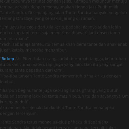
lekuk tubuhnya terlihat dengan jelas. Kamipun meluncur menuju
tempat aerobik dengan menggunakan Honda Jazz Putih milik
Tante Sandra. Di sepanjang jalan Tante Sandra banyak mengeluh
tentang Om Bayu yang semakin jarang di rumah.
“Om Bayu itu egois dan gila kerja, padahal gajinya sudah lebih
dari cukup tapi terus saja menerima ditawari jadi dosen tamu
dimana-mana”
“Yach, sabar aja tante.. itu semua khan demi tante dan anak-anak
juga”, kataku mencoba menghibur.
“
Bokep
Ah..Piter, kalau orang sudah berumah tangga, kebutuhan
itu bukan cuma materi, tapi juga yang lain. Dan itu yang sangat
kurang tante dapatkan dari Om”.
Tiba-tiba tangan Tante Sandra menyentuh p*ha kiriku dengan
lembut.
“Biarpun begini, tante juga seorang Tante g*rang yang butuh
belaian seorang laki-laki tante masih butuh itu dan sayangnya Om
kurang peduli”.
Aku menoleh sejenak dan kulihat Tante Sandra menatapku
dengan tersenyum.
Tante Sandra terus mengelus-elus p*haku di sepanjang
perjalanan. Aku tidak berani bereaksi apa-apa kecuali, takut