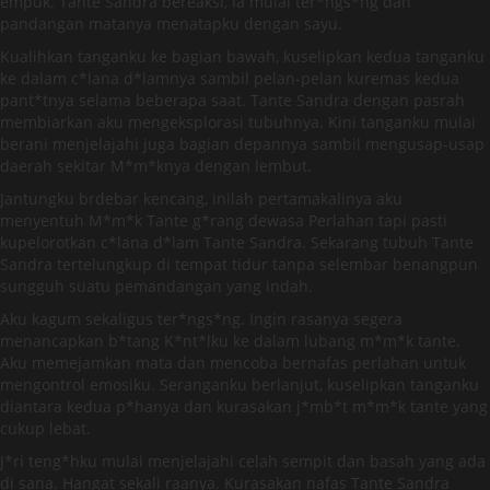
empuk. Tante Sandra bereaksi, ia mulai ter*ngs*ng dan
pandangan matanya menatapku dengan sayu.
Kualihkan tanganku ke bagian bawah, kuselipkan kedua tanganku
ke dalam c*lana d*lamnya sambil pelan-pelan kuremas kedua
pant*tnya selama beberapa saat. Tante Sandra dengan pasrah
membiarkan aku mengeksplorasi tubuhnya. Kini tanganku mulai
berani menjelajahi juga bagian depannya sambil mengusap-usap
daerah sekitar M*m*knya dengan lembut.
Jantungku brdebar kencang, inilah pertamakalinya aku
menyentuh M*m*k Tante g*rang dewasa Perlahan tapi pasti
kupelorotkan c*lana d*lam Tante Sandra. Sekarang tubuh Tante
Sandra tertelungkup di tempat tidur tanpa selembar benangpun
sungguh suatu pemandangan yang indah.
Aku kagum sekaligus ter*ngs*ng. Ingin rasanya segera
menancapkan b*tang K*nt*lku ke dalam lubang m*m*k tante.
Aku memejamkan mata dan mencoba bernafas perlahan untuk
mengontrol emosiku. Seranganku berlanjut, kuselipkan tanganku
diantara kedua p*hanya dan kurasakan j*mb*t m*m*k tante yang
cukup lebat.
J*ri teng*hku mulai menjelajahi celah sempit dan basah yang ada
di sana. Hangat sekali raanya. Kurasakan nafas Tante Sandra