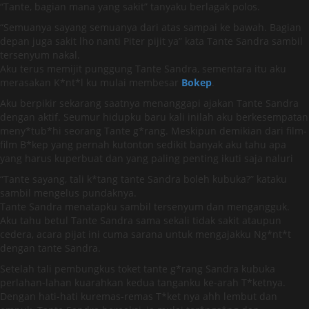
“Tante, bagian mana yang sakit” tanyaku berlagak polos.
“Semuanya sayang semuanya dari atas sampai ke bawah. Bagian
depan juga sakit lho nanti Piter pijit ya” kata Tante Sandra sambil
tersenyum nakal.
Aku terus memijit punggung Tante Sandra, sementara itu aku
merasakan K*nt*l ku mulai membesar
Bokep
.
Aku berpikir sekarang saatnya menanggapi ajakan Tante Sandra
dengan aktif. Seumur hidupku baru kali inilah aku berkesempatan
meny*tub*hi seorang Tante g*rang. Meskipun demikian dari film-
film B*kep yang pernah kutonton sedikit banyak aku tahu apa
yang harus kuperbuat dan yang paling penting ikuti saja naluri
“Tante sayang, tali k*tang tante Sandra boleh kubuka?” kataku
sambil mengelus pundaknya.
Tante Sandra menatapku sambil tersenyum dan mengangguk.
Aku tahu betul Tante Sandra sama sekali tidak sakit ataupun
cedera, acara pijat ini cuma sarana untuk mengajakku Ng*nt*t
dengan tante Sandra.
Setelah tali pembungkus toket tante g*rang Sandra kubuka
perlahan-lahan kuarahkan kedua tanganku ke-arah T*ketnya.
Dengan hati-hati kuremas-remas T*ket nya ahh lembut dan