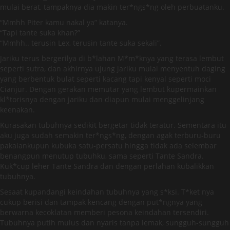
mulai berat, tampaknya dia makin ter*ngs*ng oleh perbuatanku.
“Mmhh Piter kamu nakal ya” katanya.
“Tapi tante suka khan?”
“Mmhh.. terusin Lex, terusin tante suka sekali”.
Jariku terus bergerilya di b*lahan M*m*knya yang terasa lembut
seperti sutra, dan akhirnya ujung jariku mulai menyentuh daging
yang berbentuk bulat seperti kacang tapi kenyal seperti moci
Cianjur. Dengan gerakan memutar yang lembut kupermainkan
kl*torisnya dengan jariku dan diapun mulai menggelinjang
keenakan.
Kurasakan tubuhnya sedikit bergetar tidak teratur. Sementara itu
aku juga sudah semakin ter*ngs*ng, dengan agak terburu-buru
pakaiankupun kubuka satu-persatu hingga tidak ada selembar
benangpun menutup tubuhku, sama seperti Tante Sandra.
Kuk*cup leher Tante Sandra dan dengan perlahan kubalikkan
tubuhnya.
Sesaat kupandangi keindahan tubuhnya yang s*ksi. T*ket nya
cukup berisi dan tampak kencang dengan put*ngnya yang
berwarna kecoklatan memberi pesona keindahan tersendiri.
Tubuhnya putih mulus dan nyaris tanpa lemak, sungguh-sungguh