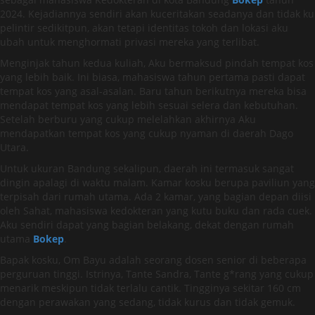
2024. Kejadiannya sendiri akan kuceritakan seadanya dan tidak ku
pelintir sedikitpun, akan tetapi identitas tokoh dan lokasi aku
ubah untuk menghormati privasi mereka yang terlibat.
Menginjak tahun kedua kuliah, Aku bermaksud pindah tempat kos
yang lebih baik. Ini biasa, mahasiswa tahun pertama pasti dapat
tempat kos yang asal-asalan. Baru tahun berikutnya mereka bisa
mendapat tempat kos yang lebih sesuai selera dan kebutuhan.
Setelah berburu yang cukup melelahkan akhirnya Aku
mendapatkan tempat kos yang cukup nyaman di daerah Dago
Utara.
Untuk ukuran Bandung sekalipun, daerah ini termasuk sangat
dingin apalagi di waktu malam. Kamar kosku berupa paviliun yang
terpisah dari rumah utama. Ada 2 kamar, yang bagian depan diisi
oleh Sahat, mahasiswa kedokteran yang kutu buku dan rada cuek.
Aku sendiri dapat yang bagian belakang, dekat dengan rumah
utama
Bokep
.
Bapak kosku, Om Bayu adalah seorang dosen senior di beberapa
perguruan tinggi. Istrinya, Tante Sandra, Tante g*rang yang cukup
menarik meskipun tidak terlalu cantik. Tingginya sekitar 160 cm
dengan perawakan yang sedang, tidak kurus dan tidak gemuk.