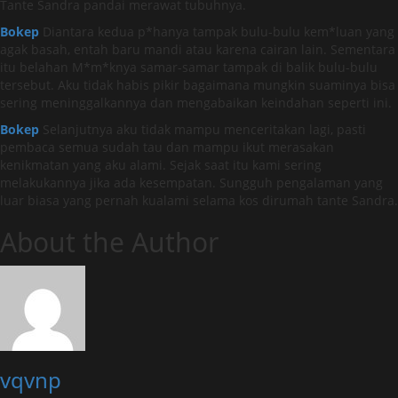
Tante Sandra pandai merawat tubuhnya.
Bokep
Diantara kedua p*hanya tampak bulu-bulu kem*luan yang
agak basah, entah baru mandi atau karena cairan lain. Sementara
itu belahan M*m*knya samar-samar tampak di balik bulu-bulu
tersebut. Aku tidak habis pikir bagaimana mungkin suaminya bisa
sering meninggalkannya dan mengabaikan keindahan seperti ini.
Bokep
Selanjutnya aku tidak mampu menceritakan lagi, pasti
pembaca semua sudah tau dan mampu ikut merasakan
kenikmatan yang aku alami. Sejak saat itu kami sering
melakukannya jika ada kesempatan. Sungguh pengalaman yang
luar biasa yang pernah kualami selama kos dirumah tante Sandra.
About the Author
vqvnp