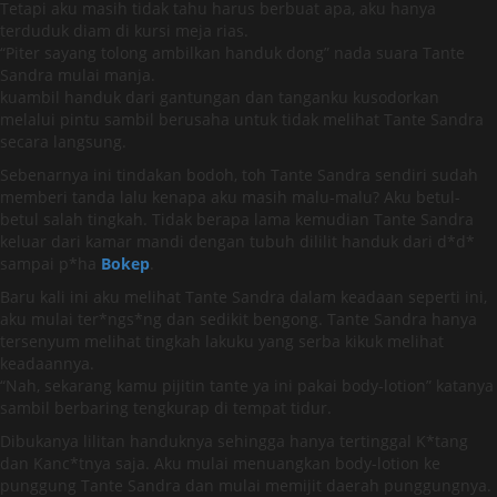
Tetapi aku masih tidak tahu harus berbuat apa, aku hanya
terduduk diam di kursi meja rias.
“Piter sayang tolong ambilkan handuk dong” nada suara Tante
Sandra mulai manja.
kuambil handuk dari gantungan dan tanganku kusodorkan
melalui pintu sambil berusaha untuk tidak melihat Tante Sandra
secara langsung.
Sebenarnya ini tindakan bodoh, toh Tante Sandra sendiri sudah
memberi tanda lalu kenapa aku masih malu-malu? Aku betul-
betul salah tingkah. Tidak berapa lama kemudian Tante Sandra
keluar dari kamar mandi dengan tubuh dililit handuk dari d*d*
sampai p*ha
Bokep
.
Baru kali ini aku melihat Tante Sandra dalam keadaan seperti ini,
aku mulai ter*ngs*ng dan sedikit bengong. Tante Sandra hanya
tersenyum melihat tingkah lakuku yang serba kikuk melihat
keadaannya.
“Nah, sekarang kamu pijitin tante ya ini pakai body-lotion” katanya
sambil berbaring tengkurap di tempat tidur.
Dibukanya lilitan handuknya sehingga hanya tertinggal K*tang
dan Kanc*tnya saja. Aku mulai menuangkan body-lotion ke
punggung Tante Sandra dan mulai memijit daerah punggungnya.