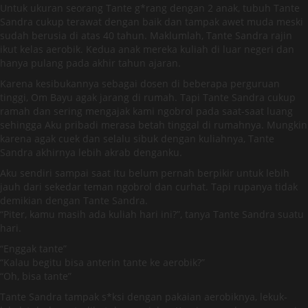
Untuk ukuran seorang Tante g*rang dengan 2 anak, tubuh Tante
Sandra cukup terawat dengan baik dan tampak awet muda meski
sudah berusia di atas 40 tahun. Maklumlah, Tante Sandra rajin
ikut kelas aerobik. Kedua anak mereka kuliah di luar negeri dan
hanya pulang pada akhir tahun ajaran.
Karena kesibukannya sebagai dosen di beberapa perguruan
tinggi, Om Bayu agak jarang di rumah. Tapi Tante Sandra cukup
ramah dan sering mengajak kami ngobrol pada saat-saat luang
sehingga Aku pribadi merasa betah tinggal di rumahnya. Mungkin
karena agak cuek dan selalu sibuk dengan kuliahnya, Tante
Sandra akhirnya lebih akrab denganku.
Aku sendiri sampai saat itu belum pernah berpikir untuk lebih
jauh dari sekedar teman ngobrol dan curhat. Tapi rupanya tidak
demikian dengan Tante Sandra.
“Piter, kamu masih ada kuliah hari ini?”, tanya Tante Sandra suatu
hari.
“Enggak tante”
“Kalau begitu bisa anterin tante ke aerobik?”
“Oh, bisa tante”
Tante Sandra tampak s*ksi dengan pakaian aerobiknya, lekuk-