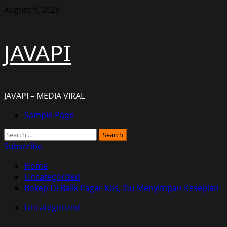
Skip
August 9, 2026
to
content
JAVAPI
JAVAPI – MEDIA VIRAL
Primary
Sample Page
Menu
Search
for:
Subscribe
Home
Uncategorized
Bokep Di Balik Pagar Kos, Ibu Menyimpan Kesepian
Uncategorized