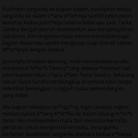
Kualihkan tanganku ke bagian bawah, kuselipkan kedua
tanganku ke dalam c*lana d*lamnya sambil pelan-pelan
kuremas kedua pant*tnya selama beberapa saat. Tante
Sandra dengan pasrah membiarkan aku mengeksplorasi
tubuhnya. Kini tanganku mulai berani menjelajahi juga
bagian depannya sambil mengusap-usap daerah sekitar
M*m*knya dengan lembut.
Jantungku brdebar kencang, inilah pertamakalinya aku
menyentuh M*m*k Tante g*rang dewasa Perlahan tapi
pasti kupelorotkan c*lana d*lam Tante Sandra. Sekarang
tubuh Tante Sandra tertelungkup di tempat tidur tanpa
selembar benangpun sungguh suatu pemandangan
yang indah.
Aku kagum sekaligus ter*ngs*ng. Ingin rasanya segera
menancapkan b*tang K*nt*lku ke dalam lubang m*m*k
tante. Aku memejamkan mata dan mencoba bernafas
perlahan untuk mengontrol emosiku. Seranganku
berlanjut, kuselipkan tanganku diantara kedua p*hanya