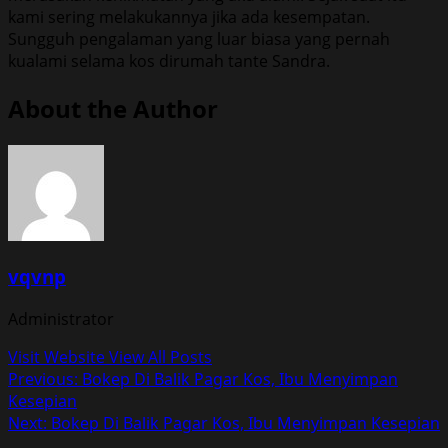
kami sering melakukannya jika ada kesempatan.
Sungguh pengalaman yang luar biasa yang pernah
kualami selama kos dirumah tante Sandra.
About the Author
vqvnp
Administrator
Visit Website
View All Posts
Post
Previous:
Bokep Di Balik Pagar Kos, Ibu Menyimpan
Kesepian
navigation
Next:
Bokep Di Balik Pagar Kos, Ibu Menyimpan Kesepian