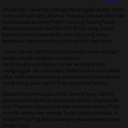
Aku berpikir sekarang saatnya menanggapi ajakan Tante
Sandra dengan aktif. Seumur hidupku baru kali inilah aku
berkesempatan meny*tub*hi seorang Tante g*rang.
Meskipun demikian dari film-film B*kep yang pernah
kutonton sedikit banyak aku tahu apa yang harus
kuperbuat dan yang paling penting ikuti saja naluri
“Tante sayang, tali k*tang tante Sandra boleh kubuka?”
kataku sambil mengelus pundaknya.
Tante Sandra menatapku sambil tersenyum dan
mengangguk. Aku tahu betul Tante Sandra sama sekali
tidak sakit ataupun cedera, acara pijat ini cuma sarana
untuk mengajakku Ng*nt*t dengan tante Sandra.
Setelah tali pembungkus toket tante g*rang Sandra
kubuka perlahan-lahan kuarahkan kedua tanganku ke-
arah T*ketnya. Dengan hati-hati kuremas-remas T*ket
nya ahh lembut dan empuk. Tante Sandra bereaksi, ia
mulai ter*ngs*ng dan pandangan matanya menatapku
dengan sayu.