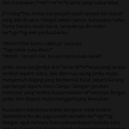
dan kurasakan j*mb*t m*m*k tante yang cukup lebat.
J*ri teng*hku mulai menjelajahi celah sempit dan basah
yang ada di sana. Hangat sekali raanya. Kurasakan nafas
Tante Sandra mulai berat, tampaknya dia makin
ter*ngs*ng oleh perbuatanku.
“Mmhh Piter kamu nakal ya” katanya.
“Tapi tante suka khan?”
“Mmhh.. terusin Lex, terusin tante suka sekali”.
Jariku terus bergerilya di b*lahan M*m*knya yang terasa
lembut seperti sutra, dan akhirnya ujung jariku mulai
menyentuh daging yang berbentuk bulat seperti kacang
tapi kenyal seperti moci Cianjur. Dengan gerakan
memutar yang lembut kupermainkan kl*torisnya dengan
jariku dan diapun mulai menggelinjang keenakan.
Kurasakan tubuhnya sedikit bergetar tidak teratur.
Sementara itu aku juga sudah semakin ter*ngs*ng,
dengan agak terburu-buru pakaiankupun kubuka satu-
persatu hingga tidak ada selembar benangpun menutup