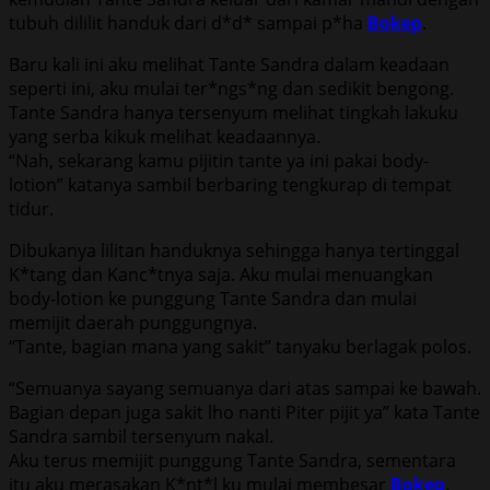
tubuh dililit handuk dari d*d* sampai p*ha
Bokep
.
Baru kali ini aku melihat Tante Sandra dalam keadaan
seperti ini, aku mulai ter*ngs*ng dan sedikit bengong.
Tante Sandra hanya tersenyum melihat tingkah lakuku
yang serba kikuk melihat keadaannya.
“Nah, sekarang kamu pijitin tante ya ini pakai body-
lotion” katanya sambil berbaring tengkurap di tempat
tidur.
Dibukanya lilitan handuknya sehingga hanya tertinggal
K*tang dan Kanc*tnya saja. Aku mulai menuangkan
body-lotion ke punggung Tante Sandra dan mulai
memijit daerah punggungnya.
“Tante, bagian mana yang sakit” tanyaku berlagak polos.
“Semuanya sayang semuanya dari atas sampai ke bawah.
Bagian depan juga sakit lho nanti Piter pijit ya” kata Tante
Sandra sambil tersenyum nakal.
Aku terus memijit punggung Tante Sandra, sementara
itu aku merasakan K*nt*l ku mulai membesar
Bokep
.