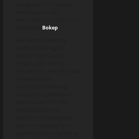
punggung Tante Sandra,
sementara itu aku
merasakan K*nt*l ku mulai
membesar
Bokep
.
Aku berpikir sekarang
saatnya menanggapi
ajakan Tante Sandra
dengan aktif. Seumur
hidupku baru kali inilah aku
berkesempatan
meny*tub*hi seorang
Tante g*rang. Meskipun
demikian dari film-film
B*kep yang pernah
kutonton sedikit banyak
aku tahu apa yang harus
kuperbuat dan yang paling