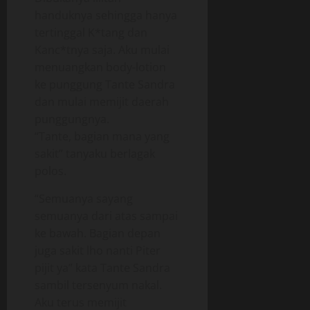
handuknya sehingga hanya
tertinggal K*tang dan
Kanc*tnya saja. Aku mulai
menuangkan body-lotion
ke punggung Tante Sandra
dan mulai memijit daerah
punggungnya.
“Tante, bagian mana yang
sakit” tanyaku berlagak
polos.
“Semuanya sayang
semuanya dari atas sampai
ke bawah. Bagian depan
juga sakit lho nanti Piter
pijit ya” kata Tante Sandra
sambil tersenyum nakal.
Aku terus memijit