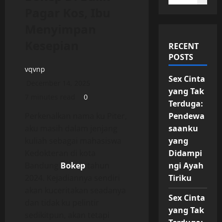
Pagar Kos, Ibu
Menyimpan
Kesepian
RECENT
POSTS
vqvnp
Sex Cinta
December 14, 2025
yang Tak
7 minutes read
0
Terduga:
Pendewa
Perkenalkan nama ku Piter,
saanku
aku masih dalam jenjang
yang
kuliah sebagai mahasiswa
Didampi
Kedokteran di kota
ngi Ayah
Bandung
Bokep
tahun
Tiriku
2024. Kejadiannya sendiri
akan kuceritakan seadanya
Sex Cinta
dan tidak ku pelintir
yang Tak
sedikitpun, akan tetapi