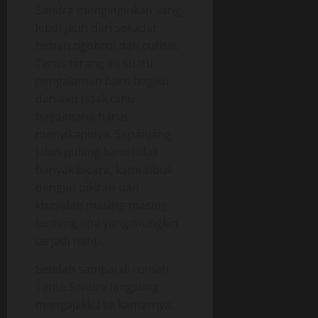
Sandra menginginkan yang
lebih jauh dari sekadar
teman ngobrol dan curhat.
Terus terang ini suatu
pengalaman baru bagiku
dan aku tidak tahu
bagaimana harus
menyikapinya. Sepanjang
jalan pulang kami tidak
banyak bicara, kami sibuk
dengan pikiran dan
khayalan masing-masing
tentang apa yang mungkin
terjadi nanti.
Setelah sampai di rumah,
Tante Sandra langsung
mengajakku ke kamarnya.