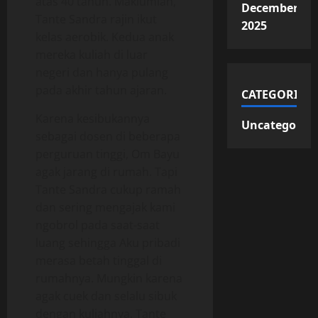
atas 40 tahun. Maklumlah,
December
Tante Sandra rajin ikut
2025
kelas aerobik. Kedua anak
mereka kuliah di luar
negeri dan hanya pulang
pada akhir tahun ajaran.
CATEGORIES
Karena kesibukannya
Uncategorize
sebagai dosen di beberapa
perguruan tinggi, Om Bayu
agak jarang di rumah. Tapi
Tante Sandra cukup ramah
dan sering mengajak kami
ngobrol pada saat-saat
luang sehingga Aku pribadi
merasa betah tinggal di
rumahnya. Mungkin karena
agak cuek dan selalu sibuk
dengan kuliahnya, Tante