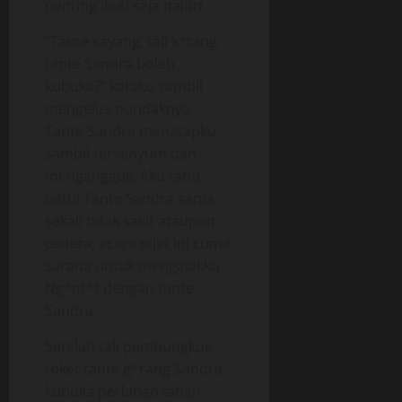
penting ikuti saja naluri
“Tante sayang, tali k*tang
tante Sandra boleh
kubuka?” kataku sambil
mengelus pundaknya.
Tante Sandra menatapku
sambil tersenyum dan
mengangguk. Aku tahu
betul Tante Sandra sama
sekali tidak sakit ataupun
cedera, acara pijat ini cuma
sarana untuk mengajakku
Ng*nt*t dengan tante
Sandra.
Setelah tali pembungkus
toket tante g*rang Sandra
kubuka perlahan-lahan