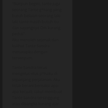
“Biarpun begini, tante juga
seorang Tante g*rang yang
butuh belaian seorang laki-
laki tante masih butuh itu
dan sayangnya Om kurang
peduli”.
Aku menoleh sejenak dan
kulihat Tante Sandra
menatapku dengan
tersenyum.
Tante Sandra terus
mengelus-elus p*haku di
sepanjang perjalanan. Aku
tidak berani bereaksi apa-
apa kecuali, takut membuat
Tante Sandra tersinggung
atau disangka kurang ajar.