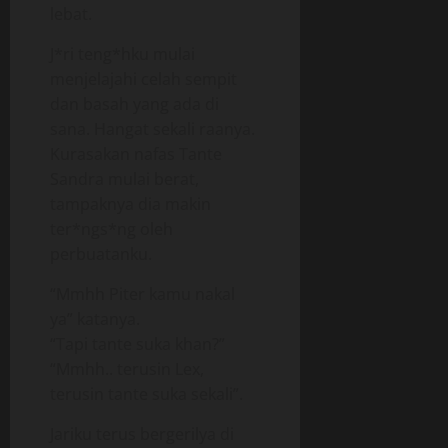
lebat.
J*ri teng*hku mulai
menjelajahi celah sempit
dan basah yang ada di
sana. Hangat sekali raanya.
Kurasakan nafas Tante
Sandra mulai berat,
tampaknya dia makin
ter*ngs*ng oleh
perbuatanku.
“Mmhh Piter kamu nakal
ya” katanya.
“Tapi tante suka khan?”
“Mmhh.. terusin Lex,
terusin tante suka sekali”.
Jariku terus bergerilya di