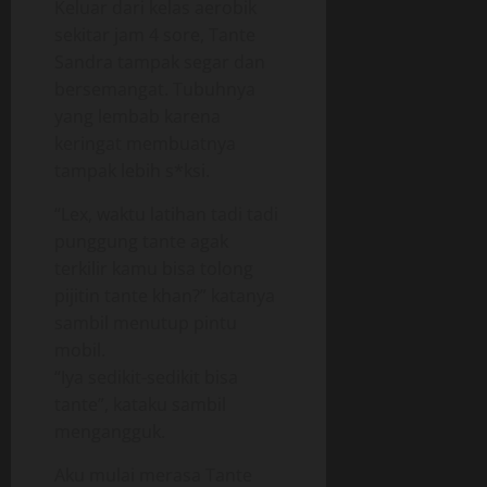
Keluar dari kelas aerobik
sekitar jam 4 sore, Tante
Sandra tampak segar dan
bersemangat. Tubuhnya
yang lembab karena
keringat membuatnya
tampak lebih s*ksi.
“Lex, waktu latihan tadi tadi
punggung tante agak
terkilir kamu bisa tolong
pijitin tante khan?” katanya
sambil menutup pintu
mobil.
“Iya sedikit-sedikit bisa
tante”, kataku sambil
mengangguk.
Aku mulai merasa Tante