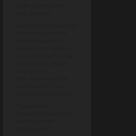
Sandra akhirnya lebih
akrab denganku.
Aku sendiri sampai saat itu
belum pernah berpikir
untuk lebih jauh dari
sekedar teman ngobrol
dan curhat. Tapi rupanya
tidak demikian dengan
Tante Sandra.
“Piter, kamu masih ada
kuliah hari ini?”, tanya
Tante Sandra suatu hari.
“Enggak tante”
“Kalau begitu bisa anterin
tante ke aerobik?”
“Oh, bisa tante”