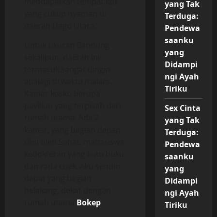
mendapatkan tempat kos
yang Tak
yang cukup nyaman di
Terduga:
daerah Dago Utara.
Pendewa
saanku
Untuk ukuran Bandung
yang
sekalipun, daerah ini
Didampi
termasuk sangat dingin
ngi Ayah
apalagi di waktu malam.
Tiriku
Kamar kosku berupa
paviliun yang terpisah dari
Sex Cinta
rumah utama. Ada 2
yang Tak
kamar, yang bagian depan
Terduga:
diisi oleh Sahat, mahasiswa
Pendewa
kedokteran yang kutu buku
saanku
dan rada cuek. Aku sendiri
yang
dapat yang bagian
Didampi
belakang, dekat dengan
ngi Ayah
rumah utama
Bokep
.
Tiriku