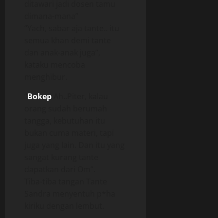
ditawari jadi dosen tamu
dimana-mana”
“Yach, sabar aja tante.. itu
semua khan demi tante
dan anak-anak juga”,
kataku mencoba
menghibur.
“
Bokep
Ah..Piter, kalau
orang sudah berumah
tangga, kebutuhan itu
bukan cuma materi, tapi
juga yang lain. Dan itu yang
sangat kurang tante
dapatkan dari Om”.
Tiba-tiba tangan Tante
Sandra menyentuh p*ha
kiriku dengan lembut.