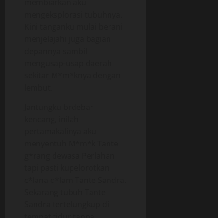
membiarkan aku
mengeksplorasi tubuhnya.
Kini tanganku mulai berani
menjelajahi juga bagian
depannya sambil
mengusap-usap daerah
sekitar M*m*knya dengan
lembut.
Jantungku brdebar
kencang, inilah
pertamakalinya aku
menyentuh M*m*k Tante
g*rang dewasa Perlahan
tapi pasti kupelorotkan
c*lana d*lam Tante Sandra.
Sekarang tubuh Tante
Sandra tertelungkup di
tempat tidur tanpa