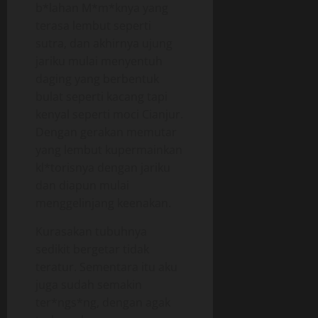
b*lahan M*m*knya yang
terasa lembut seperti
sutra, dan akhirnya ujung
jariku mulai menyentuh
daging yang berbentuk
bulat seperti kacang tapi
kenyal seperti moci Cianjur.
Dengan gerakan memutar
yang lembut kupermainkan
kl*torisnya dengan jariku
dan diapun mulai
menggelinjang keenakan.
Kurasakan tubuhnya
sedikit bergetar tidak
teratur. Sementara itu aku
juga sudah semakin
ter*ngs*ng, dengan agak