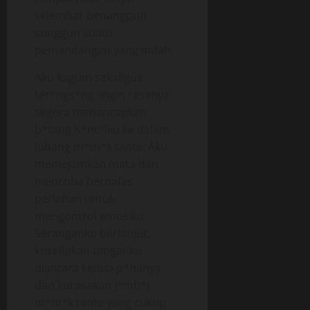
selembar benangpun
sungguh suatu
pemandangan yang indah.
Aku kagum sekaligus
ter*ngs*ng. Ingin rasanya
segera menancapkan
b*tang K*nt*lku ke dalam
lubang m*m*k tante. Aku
memejamkan mata dan
mencoba bernafas
perlahan untuk
mengontrol emosiku.
Seranganku berlanjut,
kuselipkan tanganku
diantara kedua p*hanya
dan kurasakan j*mb*t
m*m*k tante yang cukup