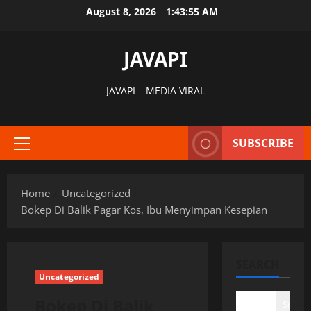
Skip
August 8, 2026
1:43:56 AM
to
content
JAVAPI
JAVAPI – MEDIA VIRAL
SUBSCRIBE
Primary
Menu
Home
Uncategorized
Bokep Di Balik Pagar Kos, Ibu Menyimpan Kesepian
SEARCH
Uncategorized
Bokep Di Balik
Search