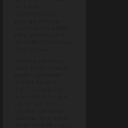
mulai manja.
kuambil handuk dari
gantungan dan tanganku
kusodorkan melalui pintu
sambil berusaha untuk
tidak melihat Tante Sandra
secara langsung.
Sebenarnya ini tindakan
bodoh, toh Tante Sandra
sendiri sudah memberi
tanda lalu kenapa aku
masih malu-malu? Aku
betul-betul salah tingkah.
Tidak berapa lama
kemudian Tante Sandra
keluar dari kamar mandi
dengan tubuh dililit handuk