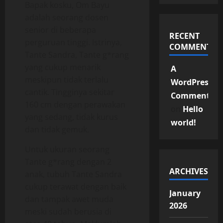
Bapak kosku, Om Bayu
adalah seorang dosen
senior di beberapa
RECENT
perguruan tinggi. Istrinya,
COMMENTS
Tante Sandra, Tante g*rang
yang cukup menarik
A
meskipun tidak terlalu
WordPress
cantik. Tingginya sekitar
Commenter
160 cm dengan perawakan
on
Hello
yang sedang, tidak kurus
world!
dan tidak gemuk.
Untuk ukuran seorang
Tante g*rang dengan 2
ARCHIVES
anak, tubuh Tante Sandra
cukup terawat dengan baik
January
dan tampak awet muda
2026
meski sudah berusia di