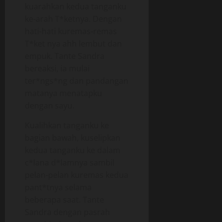
kuarahkan kedua tanganku
ke-arah T*ketnya. Dengan
hati-hati kuremas-remas
T*ket nya ahh lembut dan
empuk. Tante Sandra
bereaksi, ia mulai
ter*ngs*ng dan pandangan
matanya menatapku
dengan sayu.
Kualihkan tanganku ke
bagian bawah, kuselipkan
kedua tanganku ke dalam
c*lana d*lamnya sambil
pelan-pelan kuremas kedua
pant*tnya selama
beberapa saat. Tante
Sandra dengan pasrah