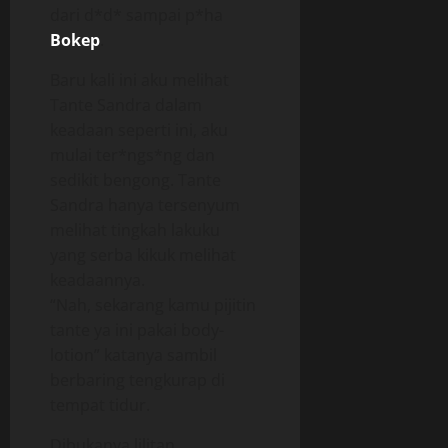
dari d*d* sampai p*ha
Bokep
.
Baru kali ini aku melihat
Tante Sandra dalam
keadaan seperti ini, aku
mulai ter*ngs*ng dan
sedikit bengong. Tante
Sandra hanya tersenyum
melihat tingkah lakuku
yang serba kikuk melihat
keadaannya.
“Nah, sekarang kamu pijitin
tante ya ini pakai body-
lotion” katanya sambil
berbaring tengkurap di
tempat tidur.
Dibukanya lilitan