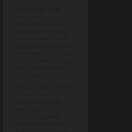
Dikuncinya pintu kamar
dan kemudian Tante
Sandra langsung mandi.
Entah sengaja atau tidak,
pintu kamar mandinya
dibiarkan sedikit terbuka.
Jelas Tante Sandra sudah
memberiku lampu kuning
untuk melakukan apapun
yang diinginkan seorang
laki-laki pada wanita.
Tetapi aku masih tidak tahu
harus berbuat apa, aku
hanya terduduk diam di
kursi meja rias.
“Piter sayang tolong
ambilkan handuk dong”
nada suara Tante Sandra