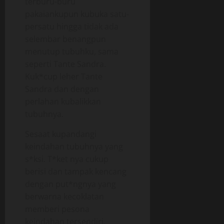
terburu-buru
pakaiankupun kubuka satu-
persatu hingga tidak ada
selembar benangpun
menutup tubuhku, sama
seperti Tante Sandra.
Kuk*cup leher Tante
Sandra dan dengan
perlahan kubalikkan
tubuhnya.
Sesaat kupandangi
keindahan tubuhnya yang
s*ksi. T*ket nya cukup
berisi dan tampak kencang
dengan put*ngnya yang
berwarna kecoklatan
memberi pesona
keindahan tersendiri.