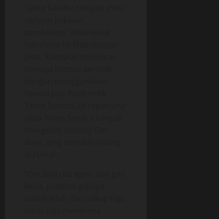
Tante Sandra tampak s*ksi
dengan pakaian
aerobiknya, lekuk-lekuk
tubuhnya terlihat dengan
jelas. Kamipun meluncur
menuju tempat aerobik
dengan menggunakan
Honda Jazz Putih milik
Tante Sandra. Di sepanjang
jalan Tante Sandra banyak
mengeluh tentang Om
Bayu yang semakin jarang
di rumah.
“Om Bayu itu egois dan gila
kerja, padahal gajinya
sudah lebih dari cukup tapi
terus saja menerima