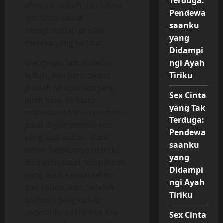
Terduga:
identitas tokoh dan lokasi
Pendewa
aku ubah untuk
saanku
menghormati privasi
yang
mereka yang terlibat.
Didampi
ngi Ayah
Menginjak tahun kedua
Tiriku
kuliah, Aku bermaksud
pindah tempat kos yang
Sex Cinta
lebih baik. Ini biasa,
yang Tak
mahasiswa tahun pertama
Terduga:
pasti dapat tempat kos
Pendewa
yang asal-asalan. Baru
saanku
tahun berikutnya mereka
yang
bisa mendapat tempat kos
Didampi
yang lebih sesuai selera
ngi Ayah
dan kebutuhan. Setelah
Tiriku
berburu yang cukup
melelahkan akhirnya Aku
Sex Cinta