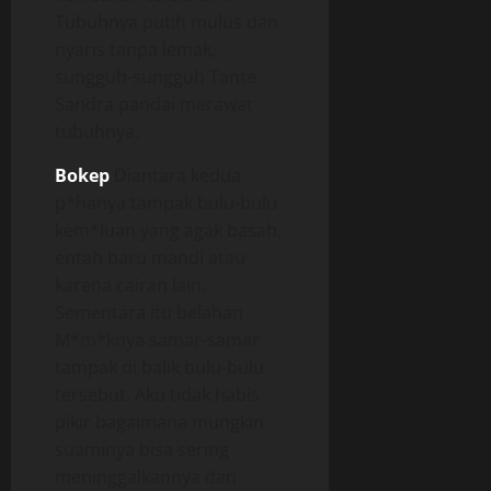
Tubuhnya putih mulus dan
nyaris tanpa lemak,
sungguh-sungguh Tante
Sandra pandai merawat
tubuhnya.
Bokep
Diantara kedua
p*hanya tampak bulu-bulu
kem*luan yang agak basah,
entah baru mandi atau
karena cairan lain.
Sementara itu belahan
M*m*knya samar-samar
tampak di balik bulu-bulu
tersebut. Aku tidak habis
pikir bagaimana mungkin
suaminya bisa sering
meninggalkannya dan