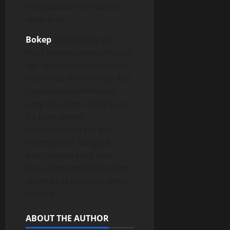
mengabaikan keindahan
seperti ini.
Bokep
Selanjutnya aku
tidak mampu menceritakan
lagi, pasti pembaca semua
sudah tau dan mampu ikut
merasakan kenikmatan
yang aku alami. Sejak saat
itu kami sering
melakukannya jika ada
kesempatan. Sungguh
pengalaman yang luar
biasa yang pernah kualami
selama kos dirumah tante
Sandra.
ABOUT THE AUTHOR