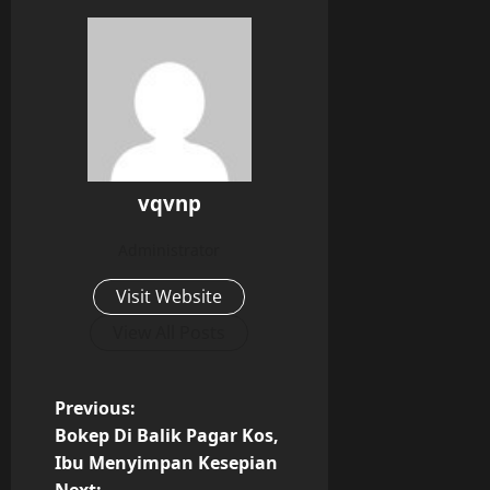
vqvnp
Administrator
Visit Website
View All Posts
P
Previous:
Bokep Di Balik Pagar Kos,
o
Ibu Menyimpan Kesepian
s
Next: