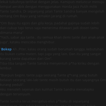
lekuk tubuhnya terlihat dengan jelas. Kamipun meluncur menuju
tempat aerobik dengan menggunakan Honda Jazz Putih milik
Tante Sandra. Di sepanjang jalan Tante Sandra banyak mengeluh
tentang Om Bayu yang semakin jarang di rumah.
“Om Bayu itu egois dan gila kerja, padahal gajinya sudah lebih
dari cukup tapi terus saja menerima ditawari jadi dosen tamu
dimana-mana”
“Yach, sabar aja tante.. itu semua khan demi tante dan anak-anak
juga”, kataku mencoba menghibur.
“
Bokep
Ah..Piter, kalau orang sudah berumah tangga, kebutuhan
itu bukan cuma materi, tapi juga yang lain. Dan itu yang sangat
kurang tante dapatkan dari Om”.
Tiba-tiba tangan Tante Sandra menyentuh p*ha kiriku dengan
lembut.
“Biarpun begini, tante juga seorang Tante g*rang yang butuh
belaian seorang laki-laki tante masih butuh itu dan sayangnya Om
kurang peduli”.
Aku menoleh sejenak dan kulihat Tante Sandra menatapku
dengan tersenyum.
Tante Sandra terus mengelus-elus p*haku di sepanjang
perjalanan. Aku tidak berani bereaksi apa-apa kecuali, takut