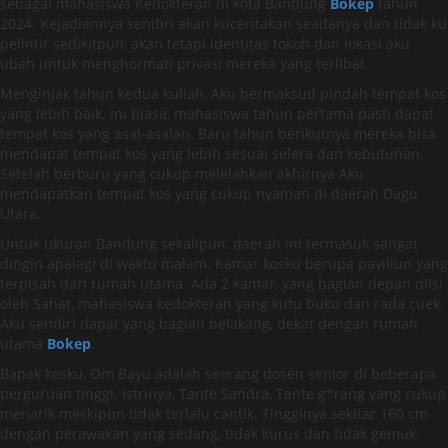
sebagai mahasiswa Kedokteran di kota Bandung
Bokep
tahun
2024. Kejadiannya sendiri akan kuceritakan seadanya dan tidak ku
pelintir sedikitpun, akan tetapi identitas tokoh dan lokasi aku
ubah untuk menghormati privasi mereka yang terlibat.
Menginjak tahun kedua kuliah, Aku bermaksud pindah tempat kos
yang lebih baik. Ini biasa, mahasiswa tahun pertama pasti dapat
tempat kos yang asal-asalan. Baru tahun berikutnya mereka bisa
mendapat tempat kos yang lebih sesuai selera dan kebutuhan.
Setelah berburu yang cukup melelahkan akhirnya Aku
mendapatkan tempat kos yang cukup nyaman di daerah Dago
Utara.
Untuk ukuran Bandung sekalipun, daerah ini termasuk sangat
dingin apalagi di waktu malam. Kamar kosku berupa paviliun yang
terpisah dari rumah utama. Ada 2 kamar, yang bagian depan diisi
oleh Sahat, mahasiswa kedokteran yang kutu buku dan rada cuek.
Aku sendiri dapat yang bagian belakang, dekat dengan rumah
utama
Bokep
.
Bapak kosku, Om Bayu adalah seorang dosen senior di beberapa
perguruan tinggi. Istrinya, Tante Sandra, Tante g*rang yang cukup
menarik meskipun tidak terlalu cantik. Tingginya sekitar 160 cm
dengan perawakan yang sedang, tidak kurus dan tidak gemuk.