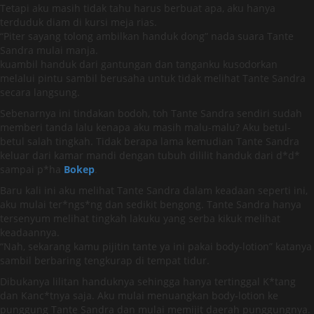
Tetapi aku masih tidak tahu harus berbuat apa, aku hanya
terduduk diam di kursi meja rias.
“Piter sayang tolong ambilkan handuk dong” nada suara Tante
Sandra mulai manja.
kuambil handuk dari gantungan dan tanganku kusodorkan
melalui pintu sambil berusaha untuk tidak melihat Tante Sandra
secara langsung.
Sebenarnya ini tindakan bodoh, toh Tante Sandra sendiri sudah
memberi tanda lalu kenapa aku masih malu-malu? Aku betul-
betul salah tingkah. Tidak berapa lama kemudian Tante Sandra
keluar dari kamar mandi dengan tubuh dililit handuk dari d*d*
sampai p*ha
Bokep
.
Baru kali ini aku melihat Tante Sandra dalam keadaan seperti ini,
aku mulai ter*ngs*ng dan sedikit bengong. Tante Sandra hanya
tersenyum melihat tingkah lakuku yang serba kikuk melihat
keadaannya.
“Nah, sekarang kamu pijitin tante ya ini pakai body-lotion” katanya
sambil berbaring tengkurap di tempat tidur.
Dibukanya lilitan handuknya sehingga hanya tertinggal K*tang
dan Kanc*tnya saja. Aku mulai menuangkan body-lotion ke
punggung Tante Sandra dan mulai memijit daerah punggungnya.