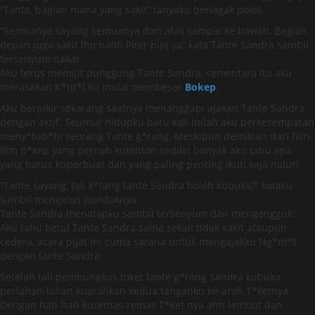
“Tante, bagian mana yang sakit” tanyaku berlagak polos.
“Semuanya sayang semuanya dari atas sampai ke bawah. Bagian
depan juga sakit lho nanti Piter pijit ya” kata Tante Sandra sambil
tersenyum nakal.
Aku terus memijit punggung Tante Sandra, sementara itu aku
merasakan K*nt*l ku mulai membesar
Bokep
.
Aku berpikir sekarang saatnya menanggapi ajakan Tante Sandra
dengan aktif. Seumur hidupku baru kali inilah aku berkesempatan
meny*tub*hi seorang Tante g*rang. Meskipun demikian dari film-
film B*kep yang pernah kutonton sedikit banyak aku tahu apa
yang harus kuperbuat dan yang paling penting ikuti saja naluri
“Tante sayang, tali k*tang tante Sandra boleh kubuka?” kataku
sambil mengelus pundaknya.
Tante Sandra menatapku sambil tersenyum dan mengangguk.
Aku tahu betul Tante Sandra sama sekali tidak sakit ataupun
cedera, acara pijat ini cuma sarana untuk mengajakku Ng*nt*t
dengan tante Sandra.
Setelah tali pembungkus toket tante g*rang Sandra kubuka
perlahan-lahan kuarahkan kedua tanganku ke-arah T*ketnya.
Dengan hati-hati kuremas-remas T*ket nya ahh lembut dan