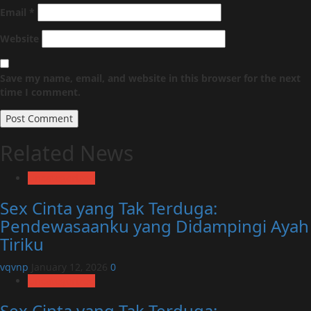
Email
*
Website
Save my name, email, and website in this browser for the next
time I comment.
Related News
Uncategorized
Sex Cinta yang Tak Terduga:
Pendewasaanku yang Didampingi Ayah
Tiriku
vqvnp
January 12, 2026
0
Uncategorized
Sex Cinta yang Tak Terduga: