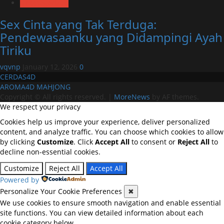
Uncategorized
Sex Cinta yang Tak Terduga:
Pendewasaanku yang Didampingi Ayah
Tiriku
vqvnp
January 12, 2026
0
CERDAS4D
AROMA4D
MAHJONG
Copyright © All rights reserved.
|
MoreNews
by AF themes.
We respect your privacy
Cookies help us improve your experience, deliver personalized
content, and analyze traffic. You can choose which cookies to allow
by clicking
Customize
. Click
Accept All
to consent or
Reject All
to
decline non-essential cookies.
Customize
Reject All
Accept All
Powered by
Personalize Your Cookie Preferences
✖
We use cookies to ensure smooth navigation and enable essential
site functions. You can view detailed information about each
cookie category below.