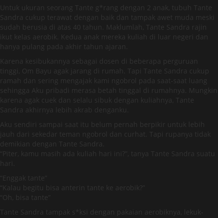
Untuk ukuran seorang Tante g*rang dengan 2 anak, tubuh Tante
Sandra cukup terawat dengan baik dan tampak awet muda meski
sudah berusia di atas 40 tahun. Maklumlah, Tante Sandra rajin
ikut kelas aerobik. Kedua anak mereka kuliah di luar negeri dan
hanya pulang pada akhir tahun ajaran.
Karena kesibukannya sebagai dosen di beberapa perguruan
tinggi, Om Bayu agak jarang di rumah. Tapi Tante Sandra cukup
ramah dan sering mengajak kami ngobrol pada saat-saat luang
sehingga Aku pribadi merasa betah tinggal di rumahnya. Mungkin
karena agak cuek dan selalu sibuk dengan kuliahnya, Tante
Sandra akhirnya lebih akrab denganku.
Aku sendiri sampai saat itu belum pernah berpikir untuk lebih
jauh dari sekedar teman ngobrol dan curhat. Tapi rupanya tidak
demikian dengan Tante Sandra.
“Piter, kamu masih ada kuliah hari ini?”, tanya Tante Sandra suatu
hari.
“Enggak tante”
“Kalau begitu bisa anterin tante ke aerobik?”
“Oh, bisa tante”
Tante Sandra tampak s*ksi dengan pakaian aerobiknya, lekuk-