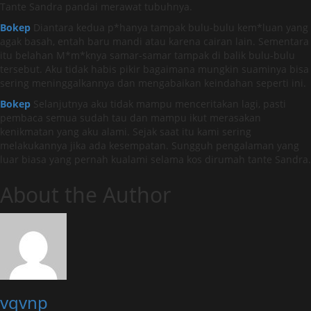
Tante Sandra pandai merawat tubuhnya.
Bokep
Diantara kedua p*hanya tampak bulu-bulu kem*luan yang
agak basah, entah baru mandi atau karena cairan lain. Sementara
itu belahan M*m*knya samar-samar tampak di balik bulu-bulu
tersebut. Aku tidak habis pikir bagaimana mungkin suaminya bisa
sering meninggalkannya dan mengabaikan keindahan seperti ini.
Bokep
Selanjutnya aku tidak mampu menceritakan lagi, pasti
pembaca semua sudah tau dan mampu ikut merasakan
kenikmatan yang aku alami. Sejak saat itu kami sering
melakukannya jika ada kesempatan. Sungguh pengalaman yang
luar biasa yang pernah kualami selama kos dirumah tante Sandra.
About the Author
vqvnp