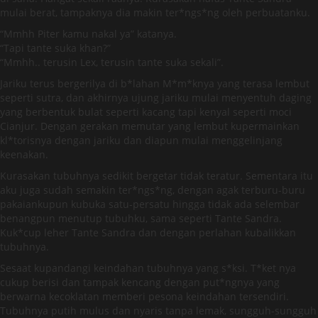
mulai berat, tampaknya dia makin ter*ngs*ng oleh perbuatanku.
“Mmhh Piter kamu nakal ya” katanya.
“Tapi tante suka khan?”
“Mmhh.. terusin Lex, terusin tante suka sekali”.
Jariku terus bergerilya di b*lahan M*m*knya yang terasa lembut
seperti sutra, dan akhirnya ujung jariku mulai menyentuh daging
yang berbentuk bulat seperti kacang tapi kenyal seperti moci
Cianjur. Dengan gerakan memutar yang lembut kupermainkan
kl*torisnya dengan jariku dan diapun mulai menggelinjang
keenakan.
Kurasakan tubuhnya sedikit bergetar tidak teratur. Sementara itu
aku juga sudah semakin ter*ngs*ng, dengan agak terburu-buru
pakaiankupun kubuka satu-persatu hingga tidak ada selembar
benangpun menutup tubuhku, sama seperti Tante Sandra.
Kuk*cup leher Tante Sandra dan dengan perlahan kubalikkan
tubuhnya.
Sesaat kupandangi keindahan tubuhnya yang s*ksi. T*ket nya
cukup berisi dan tampak kencang dengan put*ngnya yang
berwarna kecoklatan memberi pesona keindahan tersendiri.
Tubuhnya putih mulus dan nyaris tanpa lemak, sungguh-sungguh