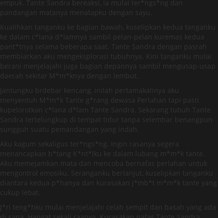
empuk. Tante Sandra bereaksi, ia mulai ter*ngs*ng dan
pandangan matanya menatapku dengan sayu.
Kualihkan tanganku ke bagian bawah, kuselipkan kedua tanganku
ke dalam c*lana d*lamnya sambil pelan-pelan kuremas kedua
pant*tnya selama beberapa saat. Tante Sandra dengan pasrah
membiarkan aku mengeksplorasi tubuhnya. Kini tanganku mulai
berani menjelajahi juga bagian depannya sambil mengusap-usap
daerah sekitar M*m*knya dengan lembut.
Jantungku brdebar kencang, inilah pertamakalinya aku
menyentuh M*m*k Tante g*rang dewasa Perlahan tapi pasti
kupelorotkan c*lana d*lam Tante Sandra. Sekarang tubuh Tante
Sandra tertelungkup di tempat tidur tanpa selembar benangpun
sungguh suatu pemandangan yang indah.
Aku kagum sekaligus ter*ngs*ng. Ingin rasanya segera
menancapkan b*tang K*nt*lku ke dalam lubang m*m*k tante.
Aku memejamkan mata dan mencoba bernafas perlahan untuk
mengontrol emosiku. Seranganku berlanjut, kuselipkan tanganku
diantara kedua p*hanya dan kurasakan j*mb*t m*m*k tante yang
cukup lebat.
J*ri teng*hku mulai menjelajahi celah sempit dan basah yang ada
di sana. Hangat sekali raanya. Kurasakan nafas Tante Sandra