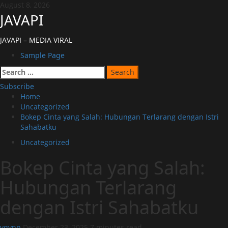
Skip
August 8, 2026
to
JAVAPI
content
JAVAPI – MEDIA VIRAL
Primary
Sample Page
Menu
Search
for:
Subscribe
Home
Uncategorized
Bokep Cinta yang Salah: Hubungan Terlarang dengan Istri
Sahabatku
Uncategorized
Bokep Cinta yang Salah:
Hubungan Terlarang
dengan Istri Sahabatku
vqvnp
December 23, 2025
7 minutes read