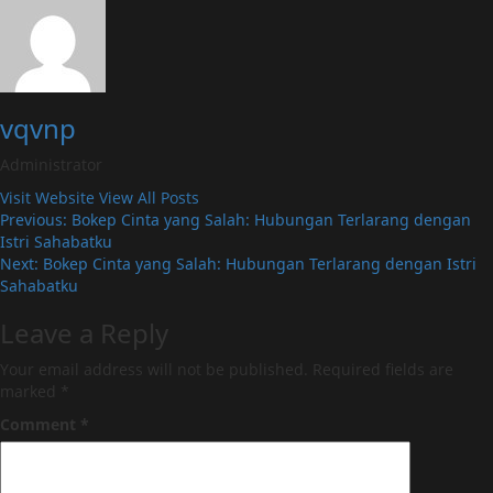
vqvnp
Administrator
Visit Website
View All Posts
Post
Previous:
Bokep Cinta yang Salah: Hubungan Terlarang dengan
Istri Sahabatku
navigation
Next:
Bokep Cinta yang Salah: Hubungan Terlarang dengan Istri
Sahabatku
Leave a Reply
Your email address will not be published.
Required fields are
marked
*
Comment
*