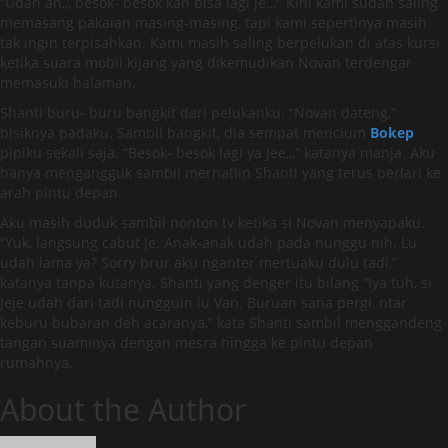
“Udah ah,,, besok- besok kan bisa lagi Je…” Kini kami sudah saling
memasang pakaian masing-masing, tapi kami sepertinya masih
tak ingin terpisahkan. Kami masih saling berpelukan di atas kursi
ketika suara mobil kijang yang dikemudikan Novan terdengar
memasuki halaman.
Shanti buru- buru bangkit dari pelukanku. “Novan dateng,”
bisiknya padaku. Sambil bangkit, dia sempat mencium
Bokep
pipiku sekali saja. “Besok- besok lagi ya Jee,,,” katanya manja. Aku
hanya mengangguk sambil merhatiin Shanti yang terus berlari ke
arah pintu depan.
Aku masih duduk sambil nonton tv ketika si Novan menyapaku.
“Yuk, langsung cabut Je. Anak-anak udah pada nunggu nih. Lu
udah lama ya? Sorry brur aku nganter mertuaku dulu tadi,”
katanya tanpa kutanya. Shanti yang denger itu bilang “Iya tuh, si
Jeje udah dari tadi nungguin lu Van. Buruan sana pergi, ntar
keburu bubaran deh acaranya,” kata Shanti sambil menggandeng
tangan suaminya dengan mesra hingga ke pintu depan
rumahnya.
About the Author