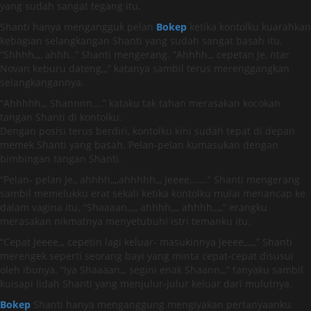
yang sudah sangat tegang itu.
Shanti hanya mengangguk pelan
Bokep
ketika kontolku kuarahkan
kebagian selangkangan Shanti yang sudah sangat basah itu.
“Shhhh,,,, ahhh..” Shanti mengerang. “Ahhhh,,, cepetan Je, ntar
Novan keburu dateng,,,” katanya sambil terus merenggangkan
selangkangannya.
“Ahhhhh,,, Shannnn….” kataku tak tahan merasakan kocokan
tangan Shanti di kontolku.
Dengan posisi terus berdiri, kontolku kini sudah tepat di depan
memek Shanti yang basah. Pelan-pelan kumasukan dengan
bimbingan tangan Shanti.
“Pelan- pelan Je,, ahhhh,,,,ahhhhh,,, Jeeee…….” Shanti mengerang
sambil memelukku erat sekali ketika kontolku mulai menancap ke
dalam vagina itu. “Shaaaan,,,,, ahhhh,,,, ahhhh,,,,,” erangku
merasakan nikmatnya menyetubuhi istri temanku itu.
“Cepat Jeeee,,, cepetin lagi keluar- masukinnya Jeeee,,,,,,” Shanti
merengek seperti seorang bayi yang minta cepat-cepat disusui
oleh ibunya. “Iya Shaaaan,,, segini enak Shaann,,,” tanyaku sambil
kuisapi lidah Shanti yang menjulur-julur keluar dari mulutnya.
Bokep
Shanti hanya menganggung mengiyakan pertanyaanku.