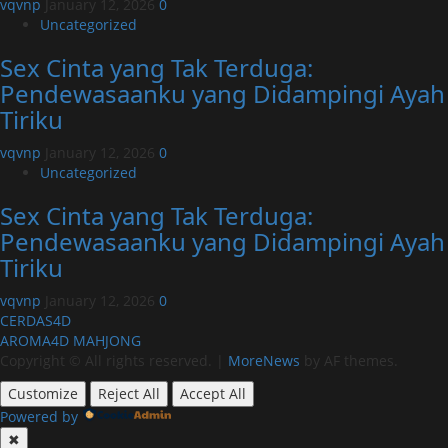
vqvnp
January 12, 2026
0
Uncategorized
Sex Cinta yang Tak Terduga:
Pendewasaanku yang Didampingi Ayah
Tiriku
vqvnp
January 12, 2026
0
Uncategorized
Sex Cinta yang Tak Terduga:
Pendewasaanku yang Didampingi Ayah
Tiriku
vqvnp
January 12, 2026
0
CERDAS4D
AROMA4D
MAHJONG
Copyright © All rights reserved.
|
MoreNews
by AF themes.
Customize
Reject All
Accept All
Powered by
✖