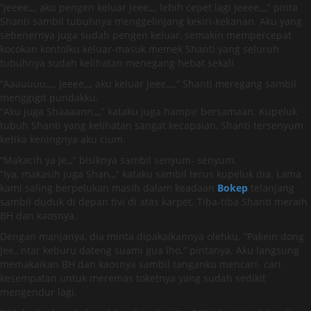
“Jeeee,,,, aku pengen keluar Jeee,,,, lebih cepet lagi Jeeee,,,,” pinta
Shanti sambil tubuhnya menggelinjang kekiri-kekanan. Aku yang
sebenernya juga sudah pengen keluar, semakin mempercepat
kocokan kontolku keluar-masuk memek Shanti yang seluruh
tubuhnya sudah kelihatan menegang hebat sekali.
“Aaauuuu,,,,, Jeeee,,,, aku keluar Jeee,,,,,” Shanti meregang sambil
menggigit pundakku.
“Aku juga Shaaaann,,,,” kataku juga hampir bersamaan. Kupeluk
tubuh Shanti yang kelihatan sangat kecapaian, Shanti tersenyum
ketika keningnya aku cium.
“Makacih ya Je,,,” bisiknya sambil senyum- senyum.
“Iya, makasih juga Shan,,,” kataku sambil terus kupeluk dia. Lama
kami saling berpelukan masih dalam keadaan
Bokep
telanjang
sambil duduk di depan tivi di atas karpet. Tiba-tiba Shanti meraih
BH dan kaosnya.
Dengan manjanya, dia minta dipakaikannya olehku. “Pakein dong
Jee,, ntar keburu dateng suami gua lho.” pintanya. Aku langsung
memakaikan BH dan kaosnya sambil tanganku mencari- cari
kesempatan untuk meremas toketnya yang sudah sedikit
mengendur lagi.