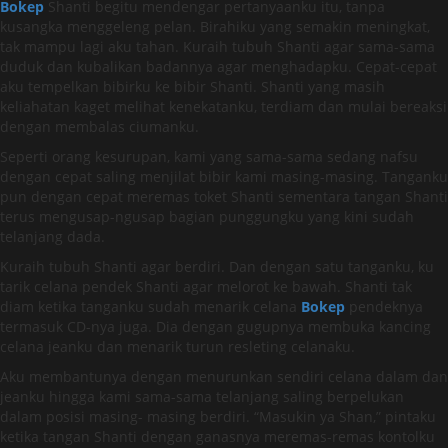
Bokep
Shanti begitu mendengar pertanyaanku itu, tanpa
kusangka menggeleng pelan. Birahiku yang semakin meningkat,
tak mampu lagi aku tahan. Kuraih tubuh Shanti agar sama-sama
duduk dan kubalikan badannya agar menghadapku. Cepat-cepat
aku tempelkan bibirku ke bibir Shanti. Shanti yang masih
keliahatan kaget melihat kenekatanku, terdiam dan mulai bereaksi
dengan membalas ciumanku.
Seperti orang kesurupan, kami yang sama-sama sedang nafsu
dengan cepat saling menjilat bibir kami masing-masing. Tanganku
pun dengan cepat meremas toket Shanti sementara tangan Shanti
terus mengusap-ngusap bagian punggungku yang kini sudah
telanjang dada.
Kuraih tubuh Shanti agar berdiri. Dan dengan satu tanganku, ku
tarik celana pendek Shanti agar melorot ke bawah. Shanti tak
diam ketika tanganku sudah menarik celana
Bokep
pendeknya
termasuk CD-nya juga. Dia dengan gugupnya membuka kancing
celana jeanku dan menarik turun resleting celanaku.
Aku membantunya dengan menurunkan sendiri celana dalam dan
jeanku hingga kami sama-sama telanjang saling berpelukan
dalam posisi masing- masing berdiri. “Masukin ya Shan,” pintaku
ketika tangan Shanti dengan ganasnya meremas-remas kontolku