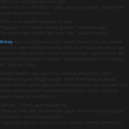
“Geli ih Je,” ujarnya tapi diam saja.
“Kena ya? Sorry deh Shan” ujarku pura- pura kaget. Shanti diem
aja dengar jawabanku itu.
“Shan, buka aja deh kaosnya,” pintaku.
“Nggak ah, ntar Novan dateng gimana?” tanyanya ragu.
“Ya cepet-cepet di pake lagi dong ntar.” jawabku singkat.
Bokep
Agak sedikit malu kulihat wajah Shanti ketika dia duduk
sebentar dan membuka kaosnya dan cepat-cepat telungkup lagi.
Pikiranku saat itu bener-bener ngeres banget. Ingin rasanya aku
memeluk Shanti dan merasakan hangatnya tubuh istri temenku
itu. Tapi aku malu.
Dengan sedikit ragu, aku mulai memberanikan diri untuk
meremas bagian pinggir-pinggir toket Shanti dari belakang.
Shanti terlihat agak kaget melihat kenekatanku, tapi dia diam saja.
Malah sedikit-sedikit Shanti membiarkan jari-jariku nyelusup
makin meremas toketnya itu.
“Geli Jee,,,” Shanti agak mengerang.
“Sorry ya Shan, aku bener-bener nggak tahan pengen megangin
tetek kamu,” kataku aga gemetar.
“Nggak apa-apa kan Shan, Sorry ya,” kataku semakin gemeteran.