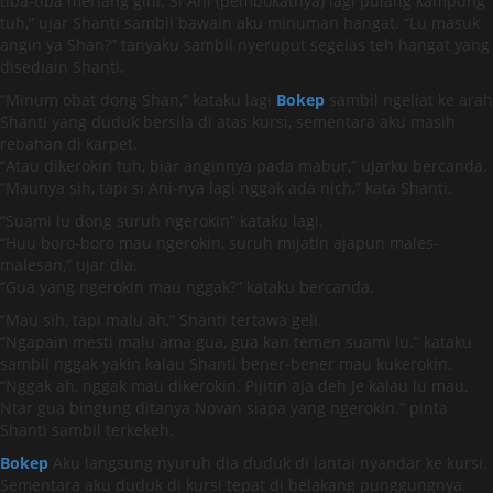
tiba-tiba meriang gini. Si Ani (pembokatnya) lagi pulang kampung
tuh,” ujar Shanti sambil bawain aku minuman hangat. “Lu masuk
angin ya Shan?” tanyaku sambil nyeruput segelas teh hangat yang
disediain Shanti.
“Minum obat dong Shan,” kataku lagi
Bokep
sambil ngeliat ke arah
Shanti yang duduk bersila di atas kursi, sementara aku masih
rebahan di karpet.
“Atau dikerokin tuh, biar anginnya pada mabur,” ujarku bercanda.
“Maunya sih, tapi si Ani-nya lagi nggak ada nich,” kata Shanti.
“Suami lu dong suruh ngerokin” kataku lagi.
“Huu boro-boro mau ngerokin, suruh mijatin ajapun males-
malesan,” ujar dia.
“Gua yang ngerokin mau nggak?” kataku bercanda.
“Mau sih, tapi malu ah,” Shanti tertawa geli.
“Ngapain mesti malu ama gua, gua kan temen suami lu.” kataku
sambil nggak yakin kalau Shanti bener-bener mau kukerokin.
“Nggak ah, nggak mau dikerokin. Pijitin aja deh Je kalau lu mau.
Ntar gua bingung ditanya Novan siapa yang ngerokin.” pinta
Shanti sambil terkekeh.
Bokep
Aku langsung nyuruh dia duduk di lantai nyandar ke kursi.
Sementara aku duduk di kursi tepat di belakang punggungnya.