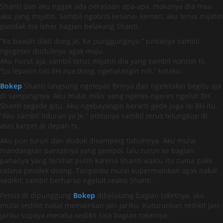
Shanti dan aku nggak ada perasaan apa-apa, makanya dia mau
aku yang mijatin. Sambil ngobrol kesana- kemari, aku terus mijatin
pundak ma leher bagian belakang Shanti.
“Ke bawah dikit dong Je. Ke punggungnya.” pintanya sambil
ngegeser duduknya agak maju.
Aku nurut aja, sambil terus mijatin dia yang sambil nonton tv.
“Lu lepasin tali BH-nya dong, ngehalangin nih,” kataku.
Bokep
Shanti langsung ngelepas BHnya dan ngeletakin begitu aja
di sampingnya. Aku mulai mikir yang ngeres-ngeres ngeliat BH
Shanti segede gitu. Aku ngebayangin berarti gede juga isi BH itu.
“Aku sambil tiduran ya Je.” pintanya sambil terus telungkup di
atas karpet di depan tv.
Aku pun turun dan duduk disamping tubuhnya. Aku mulai
mandangian pantatnya yang gempol, lalu turun ke bagian
pahanya yang terlihat putih karena Shanti waktu itu cuma pake
celana pendek doang. Tanganku mulai kupermainkan agak nakal
sedikit, sambil berharap ngeliat reaksi Shanti.
Persis di dipunggung
Bokep
dibelakang bagian toketnya, aku
mulai sedikit nakal memainkan jari-jariku. Kuturunkan sedikit jari-
jariku supaya meraba sedikit saja bagian toketnya.