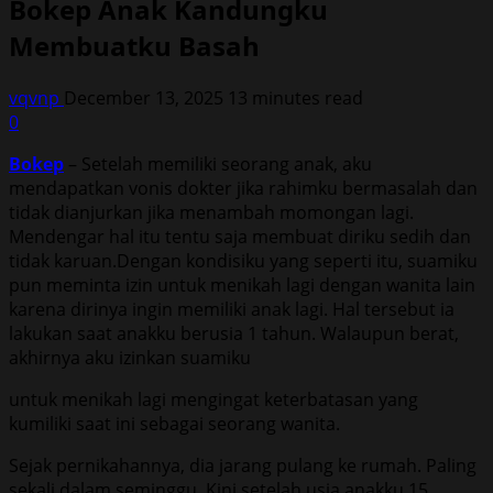
Bokep Anak Kandungku
Membuatku Basah
vqvnp
December 13, 2025
13 minutes read
0
Bokep
– Setelah memiliki seorang anak, aku
mendapatkan vonis dokter jika rahimku bermasalah dan
tidak dianjurkan jika menambah momongan lagi.
Mendengar hal itu tentu saja membuat diriku sedih dan
tidak karuan.Dengan kondisiku yang seperti itu, suamiku
pun meminta izin untuk menikah lagi dengan wanita lain
karena dirinya ingin memiliki anak lagi. Hal tersebut ia
lakukan saat anakku berusia 1 tahun. Walaupun berat,
akhirnya aku izinkan suamiku
untuk menikah lagi mengingat keterbatasan yang
kumiliki saat ini sebagai seorang wanita.
Sejak pernikahannya, dia jarang pulang ke rumah. Paling
sekali dalam seminggu. Kini setelah usia anakku 15