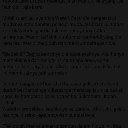
Toyota Land Cruiser melintas jalan menuju villa yang tak
jauh dari villa kami.
Mobil suamiku, ayahnya Wendi. Pasti dia dengan istri
mudanya atau dengan pelacur muda, bisik hatiku. Cepat
kutarik Wendi agar dia tak melihat ayahnya. Aku
terlambat, Wendi terlebih daulu melihat mobil yang dia
kenal itu. Wendi meludah dan menyumpahi ayahnya.
”Biadab !!!” Begitu bencinya dia pada ayahnya. Aku hanya
memeluknya dan mengelus-elus kepalanya. Kami
meneruskan perjalanan. Aku tak mau suasana istirahat
ini membuatnya jadi tak indah.
Sebuah bangku terbuat dari bata yang disemen. Kami
duduk berdampingan diatasnya menatap jauh ke bawah
sana, ke hamparan sawah yang baru ditanami. Indah
sekali.
Wendi merebahkan kepalanya ke dadaku. AKu tahu galau
hatinya. Kuelus kepalanya dan kubelai belai.
“Tak boleh menyalahkan siapapun dalam hidup ini. Kita