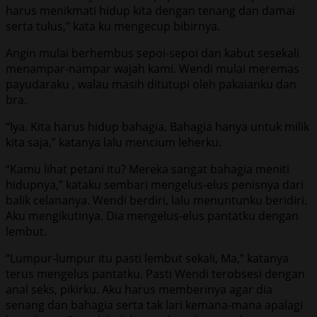
harus menikmati hidup kita dengan tenang dan damai
serta tulus,” kata ku mengecup bibirnya.
Angin mulai berhembus sepoi-sepoi dan kabut sesekali
menampar-nampar wajah kami. Wendi mulai meremas
payudaraku , walau masih ditutupi oleh pakaianku dan
bra.
“Iya. Kita harus hidup bahagia. Bahagia hanya untuk milik
kita saja,” katanya lalu mencium leherku.
“Kamu lihat petani itu? Mereka sangat bahagia meniti
hidupnya,” kataku sembari mengelus-elus penisnya dari
balik celananya. Wendi berdiri, lalu menuntunku beridiri.
Aku mengikutinya. Dia mengelus-elus pantatku dengan
lembut.
“Lumpur-lumpur itu pasti lembut sekali, Ma,” katanya
terus mengelus pantatku. Pasti Wendi terobsesi dengan
anal seks, pikirku. Aku harus memberinya agar dia
senang dan bahagia serta tak lari kemana-mana apalagi