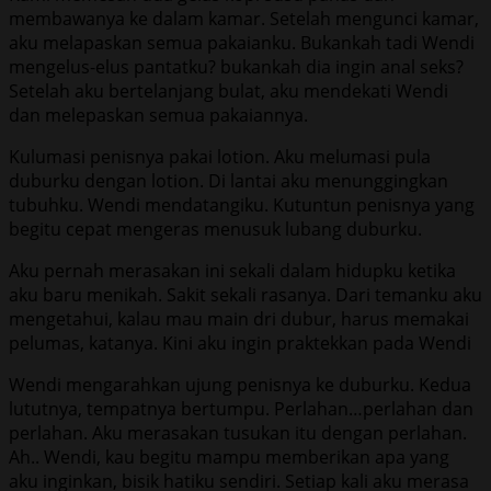
membawanya ke dalam kamar. Setelah mengunci kamar,
aku melapaskan semua pakaianku. Bukankah tadi Wendi
mengelus-elus pantatku? bukankah dia ingin anal seks?
Setelah aku bertelanjang bulat, aku mendekati Wendi
dan melepaskan semua pakaiannya.
Kulumasi penisnya pakai lotion. Aku melumasi pula
duburku dengan lotion. Di lantai aku menunggingkan
tubuhku. Wendi mendatangiku. Kutuntun penisnya yang
begitu cepat mengeras menusuk lubang duburku.
Aku pernah merasakan ini sekali dalam hidupku ketika
aku baru menikah. Sakit sekali rasanya. Dari temanku aku
mengetahui, kalau mau main dri dubur, harus memakai
pelumas, katanya. Kini aku ingin praktekkan pada Wendi
Wendi mengarahkan ujung penisnya ke duburku. Kedua
lututnya, tempatnya bertumpu. Perlahan…perlahan dan
perlahan. Aku merasakan tusukan itu dengan perlahan.
Ah.. Wendi, kau begitu mampu memberikan apa yang
aku inginkan, bisik hatiku sendiri. Setiap kali aku merasa