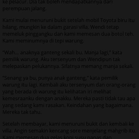
ke pelacur. Dia tak boleh mendapatkannya dari
perempuan jalang.
Kami mulai menuruni bukit setelah mobil Toyota biru itu
hilang, mungkin ke dalam garasi villa. Wendi tetap
memeluk pinggangku dan kami memesan dua botol teh.
Kami meminumnya di tepi warung.
“Wah… anaknya ganteng sekali bu. Manja lagi,” kata
pemilik warung. Aku tersenyum dan Wendipun tak
melepaskan pelukannya. Sifatnya memang manja sekali.
“Senang ya bu, punya anak ganteng,” kata pemilik
warung itu lagi. Kembali aku tersenyum dan orang-orang
yang berada di warung itu kelihatan iri melihat
kemesraanku dengan anakku. Mereka pasti tidak tau apa
yang sedang kami rasakan. Keindahan yang bagaimana.
Mereka tak tahu.
Setelah membayar, kami menuruni bukit dan kembali ke
villa. Angin semakin kencang sore menjelang mahgrib itu.
Kami memesan dua gelas kopi susu panas dan