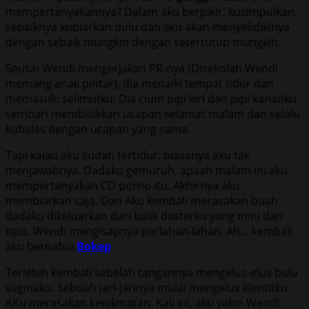
mempertanyakannya? Dalam aku berpikir, kusimpulkan,
sebaiknya kubiarkan dulu dan aku akan menyelidikinya
dengan sebaik mungkin dengan setertutup mungkin.
Seusai Wendi mengerjakan PR-nya (Disekolah Wendi
memang anak pintar), dia menaiki tempat tidur dan
memasuki selimutku. Dia cium pipi kiri dan pipi kananku
sembari membisikkan ucapan selamat malam dan selalu
kubalas dengan ucapan yang sama.
Tapi kalau aku sudah tertidur, biasanya aku tak
menjawabnya. Dadaku gemuruh, apaah malam ini aku
mempertanyakan CD porno itu. Akhirnya aku
membiarkan saja. Dan Aku kembali merasakan buah
dadaku dikeluarkan dari balik dasterku yang mini dan
tipis. Wendi mengisapnya perlahan-lahan. Ah… kembali
aku bernafsu.
Bokep
Terlebih kembali sebelah tangannya mengelus-elus bulu
vaginaku. Sebuah jari-jarinya mulai mengelus klentitku.
AKu merasakan kenikmatan. Kali ini, aku yakin Wendi