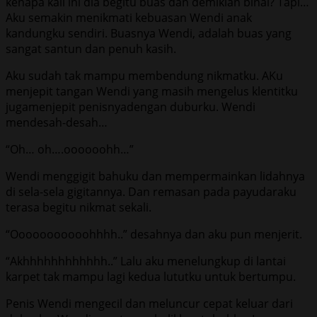
kenapa kali ini dia begitu buas dan demikian binal? Tapi…
Aku semakin menikmati kebuasan Wendi anak
kandungku sendiri. Buasnya Wendi, adalah buas yang
sangat santun dan penuh kasih.
Aku sudah tak mampu membendung nikmatku. AKu
menjepit tangan Wendi yang masih mengelus klentitku
jugamenjepit penisnyadengan duburku. Wendi
mendesah-desah…
“Oh… oh….oooooohh…”
Wendi menggigit bahuku dan mempermainkan lidahnya
di sela-sela gigitannya. Dan remasan pada payudaraku
terasa begitu nikmat sekali.
“Ooooooooooohhhh..” desahnya dan aku pun menjerit.
“Akhhhhhhhhhhhh..” Lalu aku menelungkup di lantai
karpet tak mampu lagi kedua lututku untuk bertumpu.
Penis Wendi mengecil dan meluncur cepat keluar dari