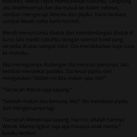
duburku. Wendi cepat membalikkan tubuhku. Langsung
aku diselimutinya dan dia masuk ke dalam selimut,
sembari mengecupi leherku dan pipiku. Kami terdiam,
sampai desah nafas kami normal.
Wendi menuntunku duduk dan membimbingku duduk di
kursi, lalu melilit tubuhku dengan selimut hotel yang
tersedia di atas tempat tidur. Dia mendekatkan kopi susu
ke mulutku.
Aku meneguknya. Kudengar dia mencuci penisnya, lalu
kembali mendekat padaku. Dia kecul pipiku dan
mengatakan:”Malam ini kita makan apa, Ma?”
“Terserah Wendi saja sayang.”
“Setelah makan kita kemana, Ma?” dia membelai pipiku
dan mengecupnya lagi.
“Terserah Wendi saja sayang. Hari ini, adalah harinya
Wendi. Mama ngikut saja apa maunya anak mama,”
kataku lembut.