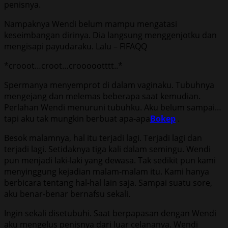
penisnya.
Nampaknya Wendi belum mampu mengatasi
keseimbangan dirinya. Dia langsung menggenjotku dan
mengisapi payudaraku. Lalu – FIFAQQ
*crooot…croot…croooootttt..*
Spermanya menyemprot di dalam vaginaku. Tubuhnya
mengejang dan melemas beberapa saat kemudian.
Perlahan Wendi menuruni tubuhku. Aku belum sampai…
tapi aku tak mungkin berbuat apa-apa
Bokep
.
Besok malamnya, hal itu terjadi lagi. Terjadi lagi dan
terjadi lagi. Setidaknya tiga kali dalam semingu. Wendi
pun menjadi laki-laki yang dewasa. Tak sedikit pun kami
menyinggung kejadian malam-malam itu. Kami hanya
berbicara tentang hal-hal lain saja. Sampai suatu sore,
aku benar-benar bernafsu sekali.
Ingin sekali disetubuhi. Saat berpapasan dengan Wendi
aku mengelus penisnya dari luar celananya. Wendi