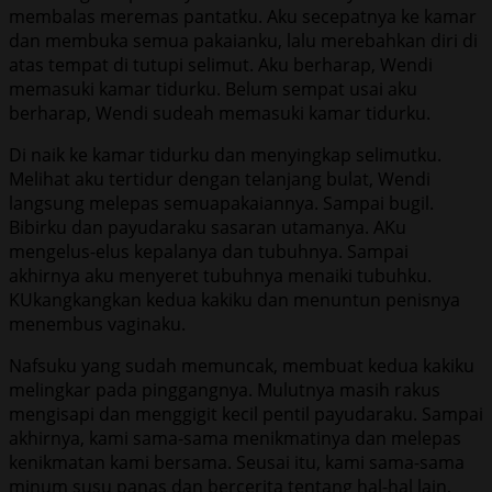
membalas meremas pantatku. Aku secepatnya ke kamar
dan membuka semua pakaianku, lalu merebahkan diri di
atas tempat di tutupi selimut. Aku berharap, Wendi
memasuki kamar tidurku. Belum sempat usai aku
berharap, Wendi sudeah memasuki kamar tidurku.
Di naik ke kamar tidurku dan menyingkap selimutku.
Melihat aku tertidur dengan telanjang bulat, Wendi
langsung melepas semuapakaiannya. Sampai bugil.
Bibirku dan payudaraku sasaran utamanya. AKu
mengelus-elus kepalanya dan tubuhnya. Sampai
akhirnya aku menyeret tubuhnya menaiki tubuhku.
KUkangkangkan kedua kakiku dan menuntun penisnya
menembus vaginaku.
Nafsuku yang sudah memuncak, membuat kedua kakiku
melingkar pada pinggangnya. Mulutnya masih rakus
mengisapi dan menggigit kecil pentil payudaraku. Sampai
akhirnya, kami sama-sama menikmatinya dan melepas
kenikmatan kami bersama. Seusai itu, kami sama-sama
minum susu panas dan bercerita tentang hal-hal lain,