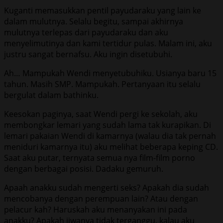
Kuganti memasukkan pentil payudaraku yang lain ke
dalam mulutnya. Selalu begitu, sampai akhirnya
mulutnya terlepas dari payudaraku dan aku
menyelimutinya dan kami tertidur pulas. Malam ini, aku
justru sangat bernafsu. Aku ingin disetubuhi.
Ah… Mampukah Wendi menyetubuhiku. Usianya baru 15
tahun. Masih SMP. Mampukah. Pertanyaan itu selalu
bergulat dalam bathinku.
Keesokan paginya, saat Wendi pergi ke sekolah, aku
membongkar lemari yang sudah lama tak kurapikan. Di
lemari pakaian Wendi di kamarnya (walau dia tak pernah
meniduri kamarnya itu) aku melihat beberapa keping CD.
Saat aku putar, ternyata semua nya film-film porno
dengan berbagai posisi. Dadaku gemuruh.
Apaah anakku sudah mengerti seks? Apakah dia sudah
mencobanya dengan perempuan lain? Atau dengan
pelacur kah? Haruskah aku menanyakan ini pada
anakku? Apakah jiwanya tidak terganggu, kalau aku