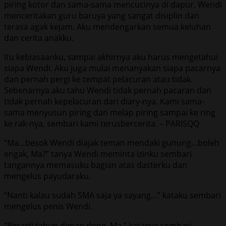
piring kotor dan sama-sama mencucinya di dapur. Wendi
menceritakan guru baruya yang sangat disiplin dan
terasa agak kejam. Aku mendengarkan semua keluhan
dan cerita anakku.
Itu kebiasaanku, sampai akhirnya aku harus mengetahui
siapa Wendi. Aku juga mulai menanyakan siapa pacarnya
dan pernah pergi ke tempat pelacuran atau tidak.
Sebenarnya aku tahu Wendi tidak pernah pacaran dan
tidak pernah kepelacuran dari diary-nya. Kami sama-
sama menyusun piring dan melap piring sampai ke ring
ke rak-nya, sembari kami terusbercerita. – PARISQQ
“Ma…besok Wendi diajak teman mendaki gunung…boleh
engak, Ma?” tanya Wendi meminta izinku sembari
tangannya memasuku bagian atas dasterku dan
mengelus payudaraku.
“Nanti kalau sudah SMA saja ya sayang…” kataku sembari
mengelus penis Wendi.
“Berarti tahun depan dong, Ma,” katanya sembari