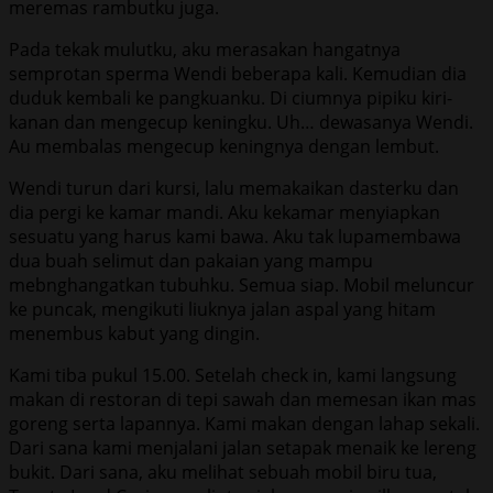
meremas rambutku juga.
Pada tekak mulutku, aku merasakan hangatnya
semprotan sperma Wendi beberapa kali. Kemudian dia
duduk kembali ke pangkuanku. Di ciumnya pipiku kiri-
kanan dan mengecup keningku. Uh… dewasanya Wendi.
Au membalas mengecup keningnya dengan lembut.
Wendi turun dari kursi, lalu memakaikan dasterku dan
dia pergi ke kamar mandi. Aku kekamar menyiapkan
sesuatu yang harus kami bawa. Aku tak lupamembawa
dua buah selimut dan pakaian yang mampu
mebnghangatkan tubuhku. Semua siap. Mobil meluncur
ke puncak, mengikuti liuknya jalan aspal yang hitam
menembus kabut yang dingin.
Kami tiba pukul 15.00. Setelah check in, kami langsung
makan di restoran di tepi sawah dan memesan ikan mas
goreng serta lapannya. Kami makan dengan lahap sekali.
Dari sana kami menjalani jalan setapak menaik ke lereng
bukit. Dari sana, aku melihat sebuah mobil biru tua,