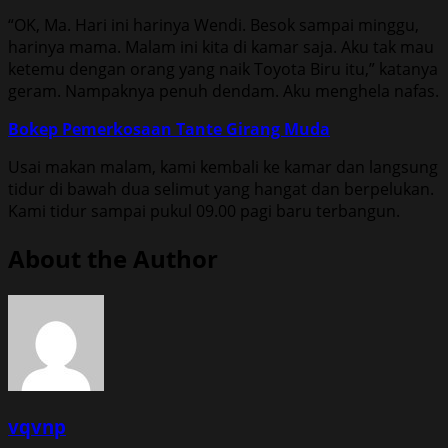
“OK, Ma. Hari ini harinya Wendi. Besok sampai minggu,
harinya mama. Malam ini kita di kamar saja. Aku tak mau
ketemu dengan orang yang naik Toyota Biru itu,” katanya
geram. Nampaknya penuh dendam. Aku menghela nafas.
Bokep Pemerkosaan Tante Girang Muda
Usai makan malam, kami kembali ke kamar dan langsung
tidur di bawah dua selimut yang hangat dan berpelukan.
Kami tidur sampai pukul 09.00 pagi baru terbangun.
About the Author
vqvnp