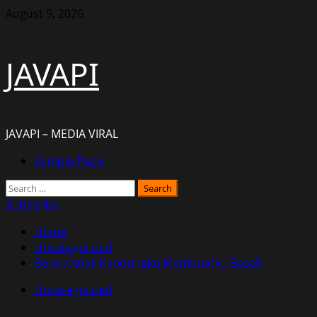
Skip
August 9, 2026
to
content
JAVAPI
JAVAPI – MEDIA VIRAL
Primary
Sample Page
Menu
Search
for:
Subscribe
Home
Uncategorized
Bokep Anak Kandungku Membuatku Basah
Uncategorized