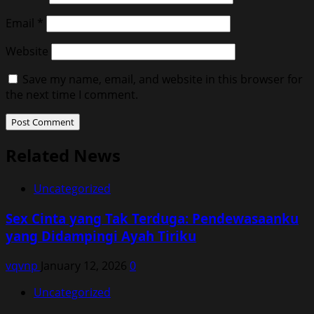
Email
*
Website
Save my name, email, and website in this browser for
the next time I comment.
Related News
Uncategorized
Sex Cinta yang Tak Terduga: Pendewasaanku
yang Didampingi Ayah Tiriku
vqvnp
January 12, 2026
0
Uncategorized