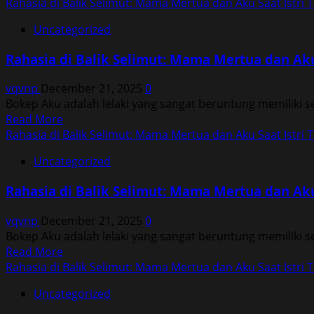
more
Rahasia di Balik Selimut: Mama Mertua dan Aku Saat Istri T
Aku
about
Saat
Uncategorized
Rahasia
Istri
di
Tidur
Rahasia di Balik Selimut: Mama Mertua dan Aku 
Balik
Selimut:
vqvnp
December 21, 2025
0
Mama
Bokep Aku adalah lelaki yang sangat beruntung memiliki seor
Mertua
Read
Read More
dan
more
Rahasia di Balik Selimut: Mama Mertua dan Aku Saat Istri T
Aku
about
Saat
Uncategorized
Rahasia
Istri
di
Tidur
Rahasia di Balik Selimut: Mama Mertua dan Aku 
Balik
Selimut:
vqvnp
December 21, 2025
0
Mama
Bokep Aku adalah lelaki yang sangat beruntung memiliki seor
Mertua
Read
Read More
dan
more
Rahasia di Balik Selimut: Mama Mertua dan Aku Saat Istri T
Aku
about
Saat
Uncategorized
Rahasia
Istri
di