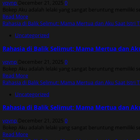
vqvnp
December 21, 2025
0
Mama
Bokep Aku adalah lelaki yang sangat beruntung memiliki seor
Mertua
Read
Read More
dan
more
Rahasia di Balik Selimut: Mama Mertua dan Aku Saat Istri T
Aku
about
Saat
Uncategorized
Rahasia
Istri
di
Tidur
Rahasia di Balik Selimut: Mama Mertua dan Aku 
Balik
Selimut:
vqvnp
December 21, 2025
0
Mama
Bokep Aku adalah lelaki yang sangat beruntung memiliki seor
Mertua
Read
Read More
dan
more
Rahasia di Balik Selimut: Mama Mertua dan Aku Saat Istri T
Aku
about
Saat
Uncategorized
Rahasia
Istri
di
Tidur
Rahasia di Balik Selimut: Mama Mertua dan Aku 
Balik
Selimut:
vqvnp
December 21, 2025
0
Mama
Bokep Aku adalah lelaki yang sangat beruntung memiliki seor
Mertua
Read
Read More
dan