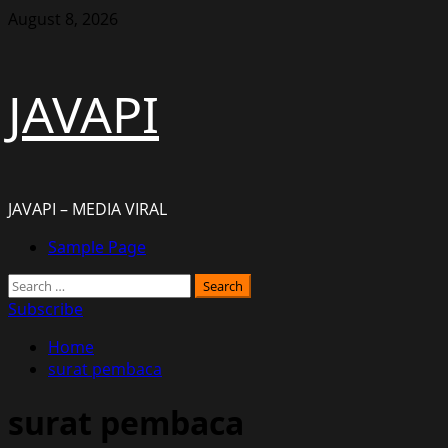
Skip
August 8, 2026
to
content
JAVAPI
JAVAPI – MEDIA VIRAL
Primary
Sample Page
Menu
Search
for:
Subscribe
Home
surat pembaca
surat pembaca