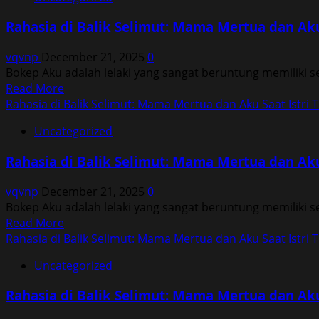
Rahasia
Istri
di
Tidur
Rahasia di Balik Selimut: Mama Mertua dan Aku 
Balik
Selimut:
vqvnp
December 21, 2025
0
Mama
Bokep Aku adalah lelaki yang sangat beruntung memiliki seor
Mertua
Read
Read More
dan
more
Rahasia di Balik Selimut: Mama Mertua dan Aku Saat Istri T
Aku
about
Saat
Uncategorized
Rahasia
Istri
di
Tidur
Rahasia di Balik Selimut: Mama Mertua dan Aku 
Balik
Selimut:
vqvnp
December 21, 2025
0
Mama
Bokep Aku adalah lelaki yang sangat beruntung memiliki seor
Mertua
Read
Read More
dan
more
Rahasia di Balik Selimut: Mama Mertua dan Aku Saat Istri T
Aku
about
Saat
Uncategorized
Rahasia
Istri
di
Tidur
Rahasia di Balik Selimut: Mama Mertua dan Aku 
Balik
Selimut: