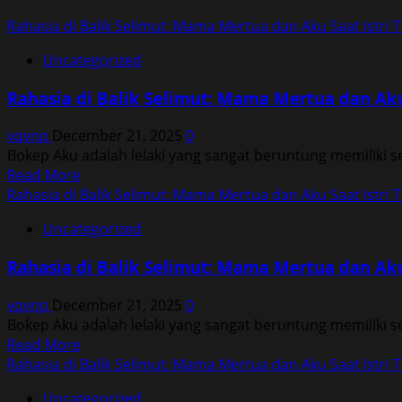
Rahasia di Balik Selimut: Mama Mertua dan Aku Saat Istri T
Uncategorized
Rahasia di Balik Selimut: Mama Mertua dan Aku 
vqvnp
December 21, 2025
0
Bokep Aku adalah lelaki yang sangat beruntung memiliki seor
Read
Read More
more
Rahasia di Balik Selimut: Mama Mertua dan Aku Saat Istri T
about
Uncategorized
Rahasia
di
Rahasia di Balik Selimut: Mama Mertua dan Aku 
Balik
Selimut:
vqvnp
December 21, 2025
0
Mama
Bokep Aku adalah lelaki yang sangat beruntung memiliki seor
Mertua
Read
Read More
dan
more
Rahasia di Balik Selimut: Mama Mertua dan Aku Saat Istri T
Aku
about
Saat
Uncategorized