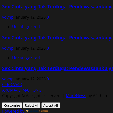
Sex Cinta yang Tak Terduga: Pendewasaanku y
vqvnp
January 12, 2026
0
Uncategorized
Sex Cinta yang Tak Terduga: Pendewasaanku y
vqvnp
January 12, 2026
0
Uncategorized
Sex Cinta yang Tak Terduga: Pendewasaanku y
vqvnp
January 12, 2026
0
CERDAS4D
AROMA4D
MAHJONG
Copyright © All rights reserved.
|
MoreNews
by AF themes
Customize
Reject All
Accept All
Powered by