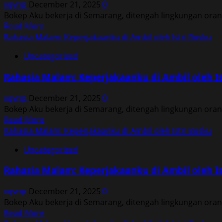
vqvnp
December 21, 2025
0
Ambil
Bokep Aku bekerja di Semarang, ditengah lingkungan ora
oleh
Read
Read More
Istri
more
Rahasia Malam: Keperjakaanku di Ambil oleh Istri Bosku
Bosku
about
Uncategorized
Rahasia
Malam:
Rahasia Malam: Keperjakaanku di Ambil oleh Is
Keperjakaanku
di
vqvnp
December 21, 2025
0
Ambil
Bokep Aku bekerja di Semarang, ditengah lingkungan ora
oleh
Read
Read More
Istri
more
Rahasia Malam: Keperjakaanku di Ambil oleh Istri Bosku
Bosku
about
Uncategorized
Rahasia
Malam:
Rahasia Malam: Keperjakaanku di Ambil oleh Is
Keperjakaanku
di
vqvnp
December 21, 2025
0
Ambil
Bokep Aku bekerja di Semarang, ditengah lingkungan ora
oleh
Read
Read More
Istri