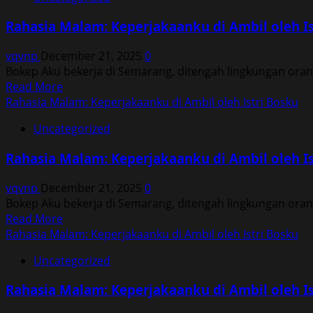
Rahasia
Malam:
Rahasia Malam: Keperjakaanku di Ambil oleh Is
Keperjakaanku
di
vqvnp
December 21, 2025
0
Ambil
Bokep Aku bekerja di Semarang, ditengah lingkungan ora
oleh
Read
Read More
Istri
more
Rahasia Malam: Keperjakaanku di Ambil oleh Istri Bosku
Bosku
about
Uncategorized
Rahasia
Malam:
Rahasia Malam: Keperjakaanku di Ambil oleh Is
Keperjakaanku
di
vqvnp
December 21, 2025
0
Ambil
Bokep Aku bekerja di Semarang, ditengah lingkungan ora
oleh
Read
Read More
Istri
more
Rahasia Malam: Keperjakaanku di Ambil oleh Istri Bosku
Bosku
about
Uncategorized
Rahasia
Malam:
Rahasia Malam: Keperjakaanku di Ambil oleh Is
Keperjakaanku
di