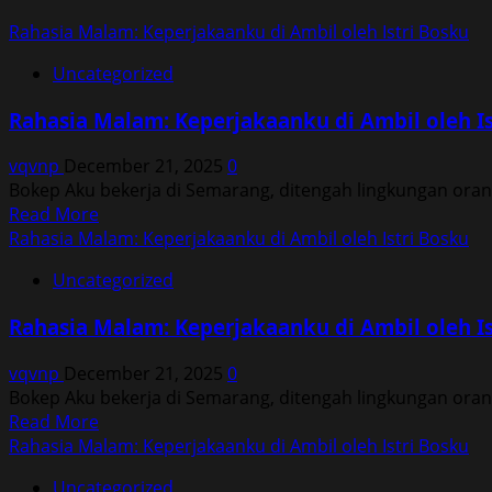
Rahasia Malam: Keperjakaanku di Ambil oleh Istri Bosku
Uncategorized
Rahasia Malam: Keperjakaanku di Ambil oleh Is
vqvnp
December 21, 2025
0
Bokep Aku bekerja di Semarang, ditengah lingkungan ora
Read
Read More
more
Rahasia Malam: Keperjakaanku di Ambil oleh Istri Bosku
about
Uncategorized
Rahasia
Malam:
Rahasia Malam: Keperjakaanku di Ambil oleh Is
Keperjakaanku
di
vqvnp
December 21, 2025
0
Ambil
Bokep Aku bekerja di Semarang, ditengah lingkungan ora
oleh
Read
Read More
Istri
more
Rahasia Malam: Keperjakaanku di Ambil oleh Istri Bosku
Bosku
about
Uncategorized