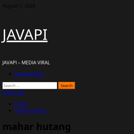
Skip
August 7, 2026
to
content
JAVAPI
JAVAPI – MEDIA VIRAL
Primary
Sample Page
Menu
Search
for:
Subscribe
Home
mahar hutang
mahar hutang