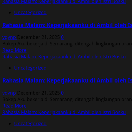
more
Rahasia Malam: Keperjakaanku di Ambil oleh Istri Bosku
Bosku
about
Uncategorized
Rahasia
Malam:
Rahasia Malam: Keperjakaanku di Ambil oleh Is
Keperjakaanku
di
vqvnp
December 21, 2025
0
Ambil
Bokep Aku bekerja di Semarang, ditengah lingkungan ora
oleh
Read
Read More
Istri
more
Rahasia Malam: Keperjakaanku di Ambil oleh Istri Bosku
Bosku
about
Uncategorized
Rahasia
Malam:
Rahasia Malam: Keperjakaanku di Ambil oleh Is
Keperjakaanku
di
vqvnp
December 21, 2025
0
Ambil
Bokep Aku bekerja di Semarang, ditengah lingkungan ora
oleh
Read
Read More
Istri
more
Rahasia Malam: Keperjakaanku di Ambil oleh Istri Bosku
Bosku
about
Uncategorized
Rahasia
Malam: