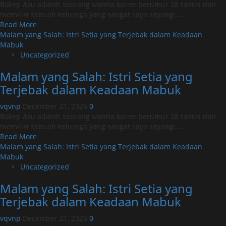
Terjebak
Bokep Aku adalah seorang wanita karier berumur 28 tahun dan
dalam
memiliki sebuah keluarga yang sangat saya sayangi....
Keadaan
Read
Read More
Mabuk
more
Malam yang Salah: Istri Setia yang Terjebak dalam Keadaan
about
Mabuk
Malam
Uncategorized
yang
Malam yang Salah: Istri Setia yang
Salah:
Istri
Terjebak dalam Keadaan Mabuk
Setia
yang
vqvnp
December 21, 2025
0
Terjebak
Bokep Aku adalah seorang wanita karier berumur 28 tahun dan
dalam
memiliki sebuah keluarga yang sangat saya sayangi....
Keadaan
Read
Read More
Mabuk
more
Malam yang Salah: Istri Setia yang Terjebak dalam Keadaan
about
Mabuk
Malam
Uncategorized
yang
Malam yang Salah: Istri Setia yang
Salah:
Istri
Terjebak dalam Keadaan Mabuk
Setia
yang
vqvnp
December 21, 2025
0