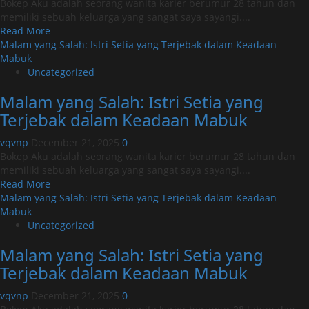
Terjebak
Bokep Aku adalah seorang wanita karier berumur 28 tahun dan
dalam
memiliki sebuah keluarga yang sangat saya sayangi....
Keadaan
Read
Read More
Mabuk
more
Malam yang Salah: Istri Setia yang Terjebak dalam Keadaan
about
Mabuk
Malam
Uncategorized
yang
Malam yang Salah: Istri Setia yang
Salah:
Istri
Terjebak dalam Keadaan Mabuk
Setia
yang
vqvnp
December 21, 2025
0
Terjebak
Bokep Aku adalah seorang wanita karier berumur 28 tahun dan
dalam
memiliki sebuah keluarga yang sangat saya sayangi....
Keadaan
Read
Read More
Mabuk
more
Malam yang Salah: Istri Setia yang Terjebak dalam Keadaan
about
Mabuk
Malam
Uncategorized
yang
Malam yang Salah: Istri Setia yang
Salah:
Istri
Terjebak dalam Keadaan Mabuk
Setia
yang
vqvnp
December 21, 2025
0
Terjebak