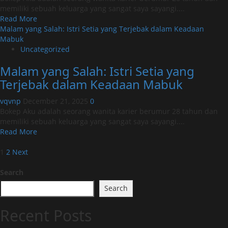
dalam
memiliki sebuah keluarga yang sangat saya sayangi....
Keadaan
Read
Read More
Mabuk
more
Malam yang Salah: Istri Setia yang Terjebak dalam Keadaan
about
Mabuk
Malam
Uncategorized
yang
Malam yang Salah: Istri Setia yang
Salah:
Istri
Terjebak dalam Keadaan Mabuk
Setia
yang
vqvnp
December 21, 2025
0
Terjebak
Bokep Aku adalah seorang wanita karier berumur 28 tahun dan
dalam
memiliki sebuah keluarga yang sangat saya sayangi....
Keadaan
Read
Read More
Mabuk
more
Posts
about
1
2
Next
Malam
pagination
yang
Search
Salah:
Search
Istri
Setia
Recent Posts
yang
Terjebak