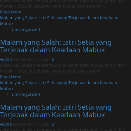
Bokep Aku adalah seorang wanita karier berumur 28 tahun dan
dalam
memiliki sebuah keluarga yang sangat saya sayangi....
Keadaan
Read
Read More
Mabuk
more
Malam yang Salah: Istri Setia yang Terjebak dalam Keadaan
about
Mabuk
Malam
Uncategorized
yang
Malam yang Salah: Istri Setia yang
Salah:
Istri
Terjebak dalam Keadaan Mabuk
Setia
yang
vqvnp
December 21, 2025
0
Terjebak
Bokep Aku adalah seorang wanita karier berumur 28 tahun dan
dalam
memiliki sebuah keluarga yang sangat saya sayangi....
Keadaan
Read
Read More
Mabuk
more
Malam yang Salah: Istri Setia yang Terjebak dalam Keadaan
about
Mabuk
Malam
Uncategorized
yang
Malam yang Salah: Istri Setia yang
Salah:
Istri
Terjebak dalam Keadaan Mabuk
Setia
yang
vqvnp
December 21, 2025
0
Terjebak
Bokep Aku adalah seorang wanita karier berumur 28 tahun dan