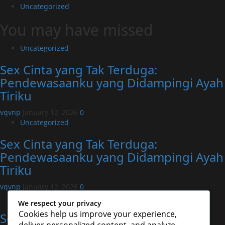
Uncategorized
You may have missed
Uncategorized
Sex Cinta yang Tak Terduga:
Pendewasaanku yang Didampingi Ayah
Tiriku
vqvnp
January 12, 2026
0
Uncategorized
Sex Cinta yang Tak Terduga:
Pendewasaanku yang Didampingi Ayah
Tiriku
vqvnp
January 12, 2026
0
Uncategorized
We respect your privacy
Cookies help us improve your experience,
Sex Cinta yang Tak Terduga: