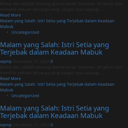
Bokep Aku adalah seorang wanita karier berumur 28 tahun dan
memiliki sebuah keluarga yang sangat saya sayangi....
Read
Read More
more
Malam yang Salah: Istri Setia yang Terjebak dalam Keadaan
about
Mabuk
Malam
Uncategorized
yang
Malam yang Salah: Istri Setia yang
Salah:
Istri
Terjebak dalam Keadaan Mabuk
Setia
yang
vqvnp
December 21, 2025
0
Terjebak
Bokep Aku adalah seorang wanita karier berumur 28 tahun dan
dalam
memiliki sebuah keluarga yang sangat saya sayangi....
Keadaan
Read
Read More
Mabuk
more
Malam yang Salah: Istri Setia yang Terjebak dalam Keadaan
about
Mabuk
Malam
Uncategorized
yang
Malam yang Salah: Istri Setia yang
Salah:
Istri
Terjebak dalam Keadaan Mabuk
Setia
yang
vqvnp
December 21, 2025
0