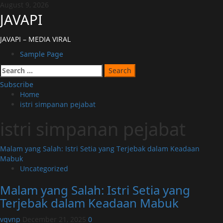
Skip
August 9, 2026
to
JAVAPI
content
JAVAPI – MEDIA VIRAL
Primary
Sample Page
Menu
Search
for:
Subscribe
Home
istri simpanan pejabat
istri simpanan pejabat
Malam yang Salah: Istri Setia yang Terjebak dalam Keadaan
Mabuk
Uncategorized
Malam yang Salah: Istri Setia yang
Terjebak dalam Keadaan Mabuk
vqvnp
December 21, 2025
0