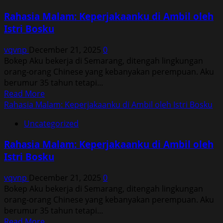
Malam:
Rahasia Malam: Keperjakaanku di Ambil oleh
Keperjakaanku
Istri Bosku
di
Ambil
vqvnp
December 21, 2025
0
oleh
Bokep Aku bekerja di Semarang, ditengah lingkungan
Istri
orang-orang Chinese yang kebanyakan perempuan. Aku
Bosku
berumur 35 tahun tetapi...
Read
Read More
more
Rahasia Malam: Keperjakaanku di Ambil oleh Istri Bosku
about
Uncategorized
Rahasia
Malam:
Rahasia Malam: Keperjakaanku di Ambil oleh
Keperjakaanku
Istri Bosku
di
Ambil
vqvnp
December 21, 2025
0
oleh
Bokep Aku bekerja di Semarang, ditengah lingkungan
Istri
orang-orang Chinese yang kebanyakan perempuan. Aku
Bosku
berumur 35 tahun tetapi...
Read
Read More