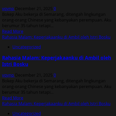
Ambil
vqvnp
December 21, 2025
0
oleh
Bokep Aku bekerja di Semarang, ditengah lingkungan
Istri
orang-orang Chinese yang kebanyakan perempuan. Aku
Bosku
berumur 35 tahun tetapi...
Read
Read More
more
Rahasia Malam: Keperjakaanku di Ambil oleh Istri Bosku
about
Uncategorized
Rahasia
Malam:
Rahasia Malam: Keperjakaanku di Ambil oleh
Keperjakaanku
Istri Bosku
di
Ambil
vqvnp
December 21, 2025
0
oleh
Bokep Aku bekerja di Semarang, ditengah lingkungan
Istri
orang-orang Chinese yang kebanyakan perempuan. Aku
Bosku
berumur 35 tahun tetapi...
Read
Read More
more
Rahasia Malam: Keperjakaanku di Ambil oleh Istri Bosku
about
Uncategorized
Rahasia