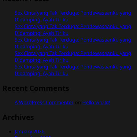
di
Ambil
Sex Cinta yang Tak Terduga: Pendewasaanku yang
oleh
Didampingi Ayah Tiriku
Istri
Sex Cinta yang Tak Terduga: Pendewasaanku yang
Bosku
Didampingi Ayah Tiriku
Sex Cinta yang Tak Terduga: Pendewasaanku yang
Didampingi Ayah Tiriku
Sex Cinta yang Tak Terduga: Pendewasaanku yang
Didampingi Ayah Tiriku
Sex Cinta yang Tak Terduga: Pendewasaanku yang
Didampingi Ayah Tiriku
Recent Comments
A WordPress Commenter
on
Hello world!
Archives
January 2026