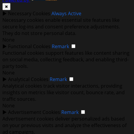
✖
►
Necessary Cookies
Always Active
Necessary cookies enable essential site features like
secure log-ins and consent preference adjustments.
They do not store personal data.
None
►
Functional Cookies
Remark
Functional cookies support features like content sharing
on social media, collecting feedback, and enabling third-
party tools.
None
►
Analytical Cookies
Remark
Analytical cookies track visitor interactions, providing
insights on metrics like visitor count, bounce rate, and
traffic sources.
None
►
Advertisement Cookies
Remark
Advertisement cookies deliver personalized ads based
on your previous visits and analyze the effectiveness of
ad campaigns.