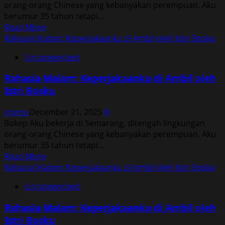
orang-orang Chinese yang kebanyakan perempuan. Aku
Bosku
berumur 35 tahun tetapi...
Read
Read More
more
Rahasia Malam: Keperjakaanku di Ambil oleh Istri Bosku
about
Uncategorized
Rahasia
Malam:
Rahasia Malam: Keperjakaanku di Ambil oleh
Keperjakaanku
Istri Bosku
di
Ambil
vqvnp
December 21, 2025
0
oleh
Bokep Aku bekerja di Semarang, ditengah lingkungan
Istri
orang-orang Chinese yang kebanyakan perempuan. Aku
Bosku
berumur 35 tahun tetapi...
Read
Read More
more
Rahasia Malam: Keperjakaanku di Ambil oleh Istri Bosku
about
Uncategorized
Rahasia
Malam:
Rahasia Malam: Keperjakaanku di Ambil oleh
Keperjakaanku
Istri Bosku
di