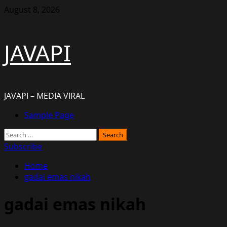
Skip
August 8, 2026
to
content
JAVAPI
JAVAPI – MEDIA VIRAL
Primary
Sample Page
Menu
Search
for:
Subscribe
Home
gadai emas nikah
gadai emas nikah