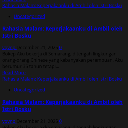
more
Rahasia Malam: Keperjakaanku di Ambil oleh Istri Bosku
about
Uncategorized
Rahasia
Malam:
Rahasia Malam: Keperjakaanku di Ambil oleh
Keperjakaanku
Istri Bosku
di
Ambil
vqvnp
December 21, 2025
0
oleh
Bokep Aku bekerja di Semarang, ditengah lingkungan
Istri
orang-orang Chinese yang kebanyakan perempuan. Aku
Bosku
berumur 35 tahun tetapi...
Read
Read More
more
Rahasia Malam: Keperjakaanku di Ambil oleh Istri Bosku
about
Uncategorized
Rahasia
Malam:
Rahasia Malam: Keperjakaanku di Ambil oleh
Keperjakaanku
Istri Bosku
di
Ambil
vqvnp
December 21, 2025
0
oleh
Bokep Aku bekerja di Semarang, ditengah lingkungan