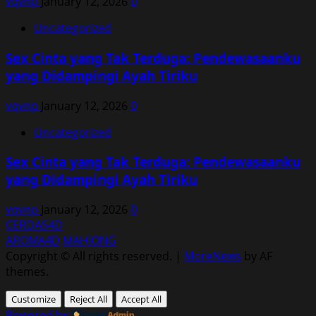
vqvnp
January 12, 2026
0
Uncategorized
Sex Cinta yang Tak Terduga: Pendewasaanku
yang Didampingi Ayah Tiriku
vqvnp
January 12, 2026
0
Uncategorized
Sex Cinta yang Tak Terduga: Pendewasaanku
yang Didampingi Ayah Tiriku
vqvnp
January 12, 2026
0
CERDAS4D
AROMA4D
MAHJONG
Copyright © All rights reserved.
|
MoreNews
by AF
themes.
Customize
Reject All
Accept All
Powered by