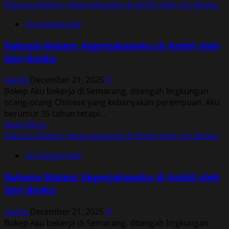
Rahasia Malam: Keperjakaanku di Ambil oleh Istri Bosku
Uncategorized
Rahasia Malam: Keperjakaanku di Ambil oleh
Istri Bosku
vqvnp
December 21, 2025
0
Bokep Aku bekerja di Semarang, ditengah lingkungan
orang-orang Chinese yang kebanyakan perempuan. Aku
berumur 35 tahun tetapi...
Read
Read More
more
Rahasia Malam: Keperjakaanku di Ambil oleh Istri Bosku
about
Uncategorized
Rahasia
Malam:
Rahasia Malam: Keperjakaanku di Ambil oleh
Keperjakaanku
Istri Bosku
di
Ambil
vqvnp
December 21, 2025
0
oleh
Bokep Aku bekerja di Semarang, ditengah lingkungan
Istri