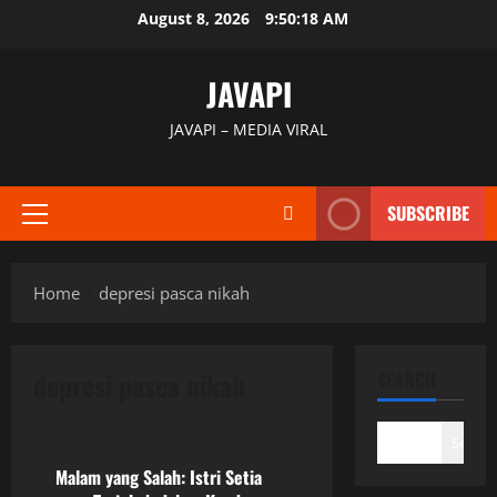
Skip
August 8, 2026
9:50:18 AM
to
content
JAVAPI
JAVAPI – MEDIA VIRAL
SUBSCRIBE
Primary
Menu
Home
depresi pasca nikah
depresi pasca nikah
SEARCH
Uncategorized
Search
Malam yang Salah: Istri Setia