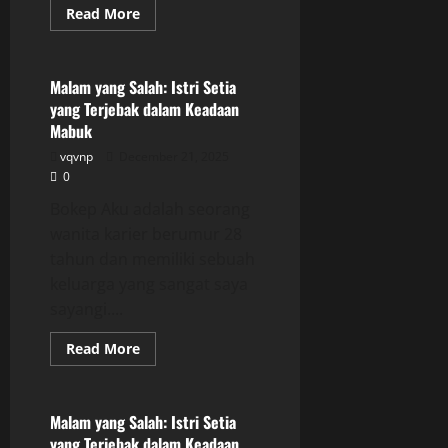
Read
Read More
more
Uncategorized
about
Malam
yang
Salah:
Malam yang Salah: Istri Setia
Istri
yang Terjebak dalam Keadaan
Setia
yang
Mabuk
Terjebak
dalam
vqvnp
December 21, 2025
Keadaan
0
Mabuk
Bokep Aku adalah seorang
wanita karier berumur 28
tahun dan memiliki sebuah
keluarga yang sangat saya
sayangi....
Read
Read More
more
Uncategorized
about
Malam
yang
Salah:
Malam yang Salah: Istri Setia
Istri
yang Terjebak dalam Keadaan
Setia