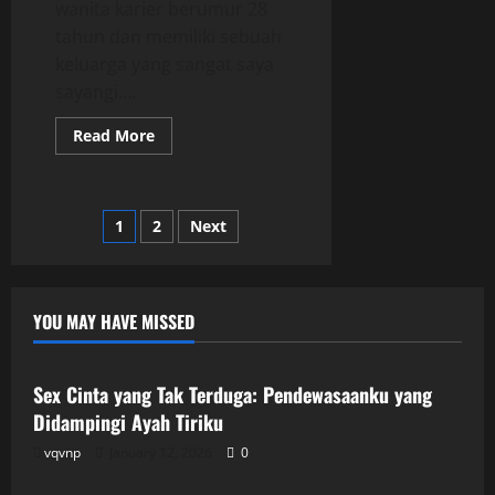
wanita karier berumur 28
tahun dan memiliki sebuah
keluarga yang sangat saya
sayangi....
Read
Read More
more
about
Malam
yang
Salah:
Posts
1
2
Next
Istri
Setia
yang
pagination
Terjebak
dalam
Keadaan
YOU MAY HAVE MISSED
Mabuk
Uncategorized
Sex Cinta yang Tak Terduga: Pendewasaanku yang
Didampingi Ayah Tiriku
vqvnp
January 12, 2026
0
Uncategorized