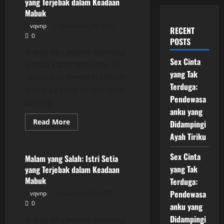
yang Terjebak dalam Keadaan
Mabuk
vqvnp
December 21, 2025
RECENT
0
POSTS
Bokep Aku adalah seorang
Sex Cinta
wanita karier berumur 28
yang Tak
tahun dan memiliki sebuah
Terduga:
keluarga yang sangat saya
Pendewasa
sayangi....
anku yang
Read
Read More
Didampingi
more
Uncategorized
about
Ayah Tiriku
Malam
yang
Sex Cinta
Salah:
Malam yang Salah: Istri Setia
Istri
yang Tak
yang Terjebak dalam Keadaan
Setia
yang
Mabuk
Terduga:
Terjebak
dalam
Pendewasa
vqvnp
December 21, 2025
Keadaan
0
Mabuk
anku yang
Didampingi
Bokep Aku adalah seorang