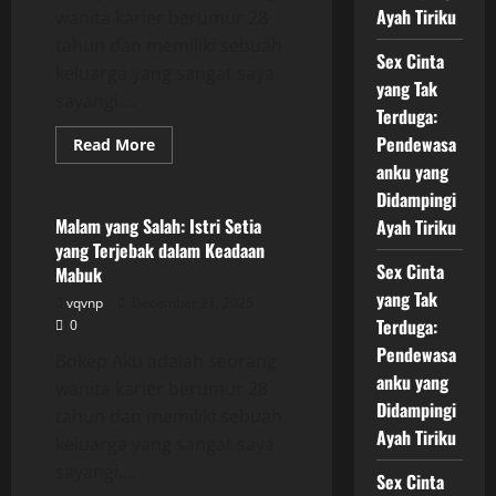
Ayah Tiriku
wanita karier berumur 28
tahun dan memiliki sebuah
Sex Cinta
keluarga yang sangat saya
yang Tak
sayangi....
Terduga:
Pendewasa
Read
Read More
more
anku yang
Uncategorized
about
Malam
Didampingi
yang
Salah:
Malam yang Salah: Istri Setia
Ayah Tiriku
Istri
yang Terjebak dalam Keadaan
Setia
yang
Sex Cinta
Mabuk
Terjebak
yang Tak
dalam
vqvnp
December 21, 2025
Keadaan
Terduga:
0
Mabuk
Pendewasa
Bokep Aku adalah seorang
anku yang
wanita karier berumur 28
Didampingi
tahun dan memiliki sebuah
Ayah Tiriku
keluarga yang sangat saya
sayangi....
Sex Cinta