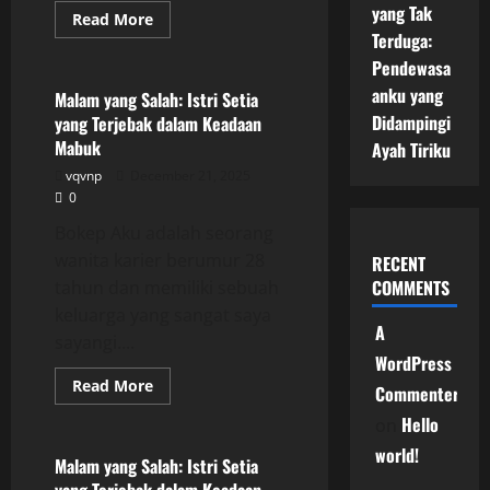
yang Tak
Read
Read More
more
Terduga:
Uncategorized
about
Malam
Pendewasa
yang
anku yang
Salah:
Malam yang Salah: Istri Setia
Istri
Didampingi
yang Terjebak dalam Keadaan
Setia
yang
Mabuk
Ayah Tiriku
Terjebak
dalam
vqvnp
December 21, 2025
Keadaan
0
Mabuk
Bokep Aku adalah seorang
wanita karier berumur 28
RECENT
COMMENTS
tahun dan memiliki sebuah
keluarga yang sangat saya
A
sayangi....
WordPress
Read
Read More
Commenter
more
Uncategorized
about
Hello
on
Malam
yang
world!
Salah:
Malam yang Salah: Istri Setia
Istri