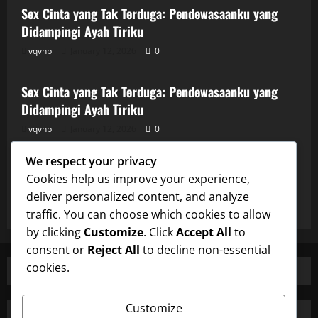
Sex Cinta yang Tak Terduga: Pendewasaanku yang
Didampingi Ayah Tiriku
vqvnp
January 12, 2026
0
Uncategorized
Sex Cinta yang Tak Terduga: Pendewasaanku yang
Didampingi Ayah Tiriku
vqvnp
January 12, 2026
0
Uncategorized
We respect your privacy
Sex Cinta yang Tak Terduga: Pendewasaanku yang
Cookies help us improve your experience,
Didampingi Ayah Tiriku
deliver personalized content, and analyze
vqvnp
January 12, 2026
0
traffic. You can choose which cookies to allow
by clicking
Customize
. Click
Accept All
to
consent or
Reject All
to decline non-essential
cookies.
Customize